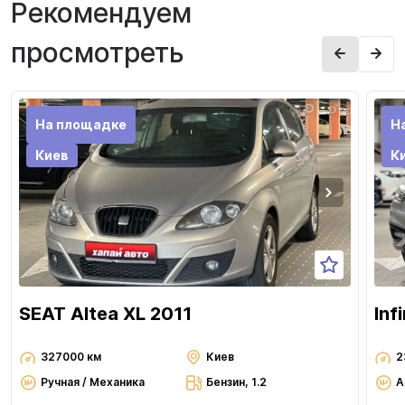
Рекомендуем
просмотреть
На площадке
Н
Киев
К
SEAT Altea XL 2011
Inf
327000 км
Киев
2
Ручная / Механика
Бензин, 1.2
А