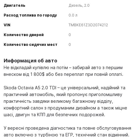
Двигатель
Дизель, 2.0
Расход топлива по городу
0.0 л
VIN
TMBKE61Z3D2074212
Количество дверей
0
Количество сидячих мест
0
Информация об авто
Не відкладай купівлю на потім – забирай авто з першим
внеском від 1 800$ або без переплат при повній оплаті.
Skoda Octavia A5 2.0 TDI – це універсальний, надійний та
практичний автомобіль, який пропонує приголомшливу
практичність завдяки великому багажному відділу,
комфортний салон з продуманим дизайном а також міцне
шасі, двигун та КПП для безпечних подорожей.
У вересні проведена діагностика та повне обслуговування
авто включно з турбіною та ЕГР, технічний стан відмінний.