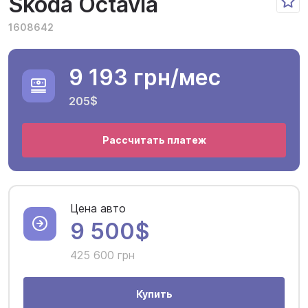
Skoda Octavia
1608642
9 193 грн
/мес
205$
Рассчитать платеж
Цена авто
9 500$
425 600 грн
Купить