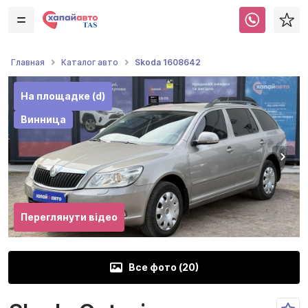
Skoda 1608642
Главная
Каталог авто
На площадке (d)
Винница
Переглянути відео
Все фото (
20
)