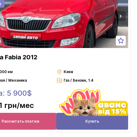
в
a Fabia 2012
000 км
Киев
ная / Механика
Газ / Бензин, 1.4
а: 5 900$
1 грн
/мес
Рассчитать платеж
Купить