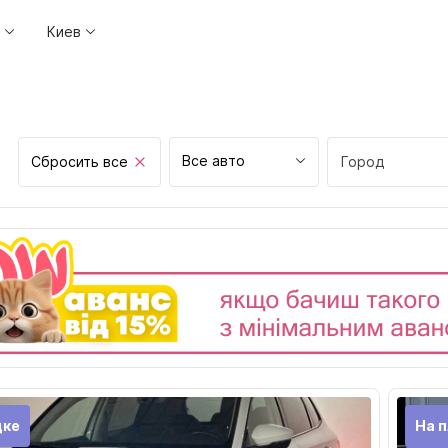
Киев
Все авто
Сбросить все
Город
Винница
Днепр
Житомир
Запорожье
Ивано-Франков
Киев
Кропивницкий
дке
На 
Луцк