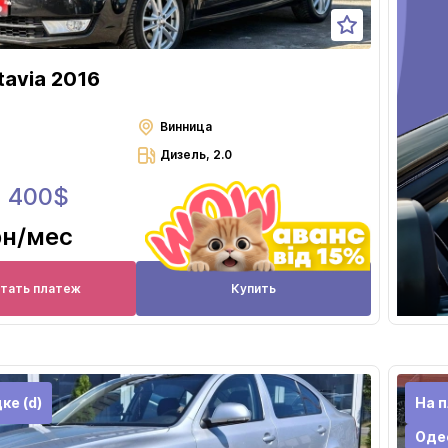
tavia 2016
Винница
Дизель, 2.0
3 400$
рн
/мес
итать платеж
Купить
ке (d)
На 
Оде