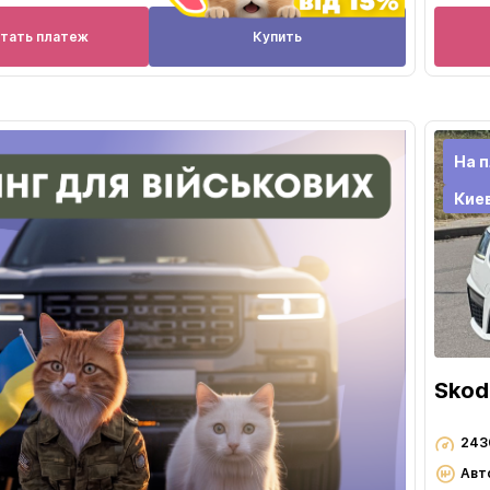
итать платеж
Купить
На п
Кие
Skod
243
Авт