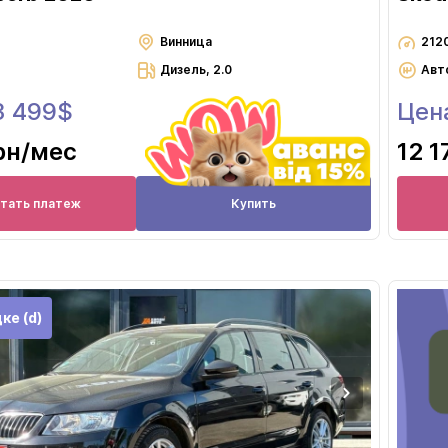
Винница
212
Дизель, 2.0
Авт
3 499$
Цен
рн
/мес
12 1
итать платеж
Купить
ке (d)