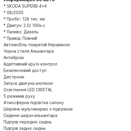
* SKODA SUPERB 4x4
* 08/2020
* Пробіг: 128 тис. км
* Двигун: 2.0/ 190к.с
* Паливо: Дизель
* Привід: Повний
Автомобіль покритий Керамікою
Чорна стеля Алькантара
АнтиХром
Адаптивний круїз-контрол
Безключовий доступ
Дистронік
Запуск двигуна кнопкою
Освітлення LED CRISTAL
5 режимів руху
Атмосферна підсвітка салону
Шкіряне мультикермо з підігрівом
Сидіння шкіра+алькантара
Підігрів передніх сидінь
Підігрів задніх сидінь