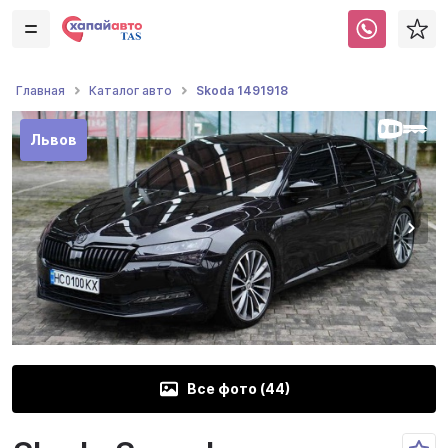
Skoda 1491918
Главная
Каталог авто
Львов
Все фото (
44
)