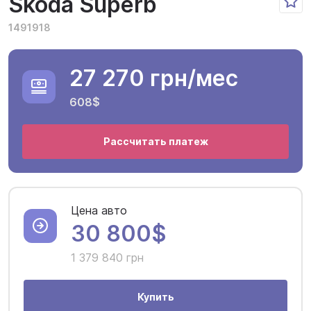
Skoda Superb
1491918
27 270 грн
/мес
608$
Рассчитать платеж
Цена авто
30 800$
1 379 840 грн
Купить