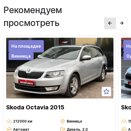
Рекомендуем
просмотреть
На площадке
Н
Винница
О
Skoda Octavia 2015
Sko
212000 км
Винница
1
Автомат
Дизель, 2.0
А