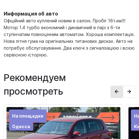
Информация об авто
Офіційний авто куплений новим в салоні. Пробіг 16т.км!!!
Мотор 1.4 турбо економний і динамічний в парі з 6-ти
ступінчатим повноцінним автоматом. Хороша комплектація.
Нова літня гума на оригінальних титанових дисках. Авто не
потребує обслуговування. Два ключі з сигналізацією і всією
сервісною історією.
Рекомендуем
просмотреть
На площадке
Н
Одесса
К