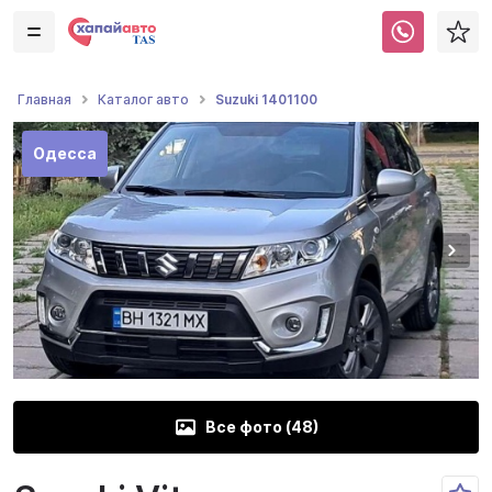
Suzuki 1401100
Главная
Каталог авто
Одесса
Все фото (
48
)