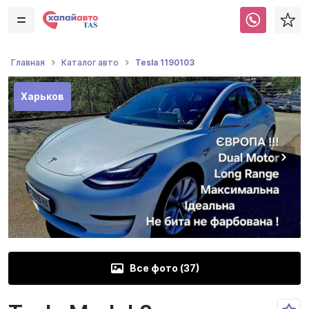
Tesla 1190103
Главная
Каталог авто
Харьков
Все фото (
37
)