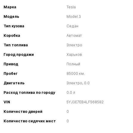
Марка
Tesla
Модель
Model 3
Тип кузова
Седан
Коробка
Автомат
Тип топлива
Электро
Город продажи
Харьков
Привод
Полный
Пробег
85000 км.
Двигатель
Электро, 0.0
Расход топлива по городу
0.0 л
VIN
5YJ3E7EB4LF568582
Количество дверей
0
Количество сидячих мест
0