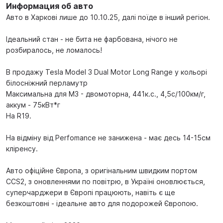
Информация об авто
Авто в Харкові лише до 10.10.25, далі поїде в інший регіон.
Ідеальний стан - не бита не фарбована, нічого не
розбиралось, не ломалось!
В продажу Tesla Мodel 3 Dual Motor Long Range у кольорі
білосніжний перламутр
Максимальна для М3 - двомоторна, 441к.с., 4,5с/100км/г,
аккум - 75кВт*г
На R19.
На відміну від Perfomance не занижена - має десь 14-15см
кліренсу.
Авто офіційне Європа, з оригінальним швидким портом
CCS2, з оновленнями по повітрю, в Україні оновлюється,
суперчарджери в Європі працюють, навіть є ще
безкоштовні - ідеальне авто для подорожей Європою.