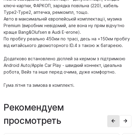
ключі-картки, ФАРКОП, зарядка повільна (220), кабель
Type2-Type2, аптечка, ремкомпл, тощо.
Авто в максимальній європейській комплектації, музика
Premium (виробник невідомий, але вона ну прям відчутно
краще Bang&Olufsen в Audi E-еrone).
По пробігу реально 450км по трасі, десь на +150км пробігу
від китайського двомоторного ID.4 з такою ж батареєю.
Додатково встановлено дісплей за кермом з підтримкою
Android Auto/Apple Car Play - швидкий коннект, ідеальна
робота, Вейз та інше перед очима, дуже комфортно.
Гума літня та зимова в комплекті.
Рекомендуем
просмотреть