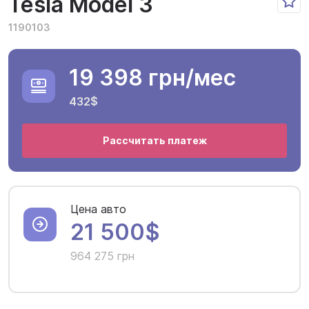
Tesla Model 3
1190103
19 398 грн
/мес
432$
Рассчитать платеж
Цена авто
21 500$
964 275 грн