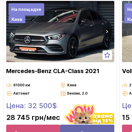
На площадке
Н
Киев
К
Mercedes-Benz CLA-Class 2021
Vol
61000 км
Киев
2
Автомат
Бензин, 2.0
А
Цена: 32 500$
Це
28 745 грн
/мес
15