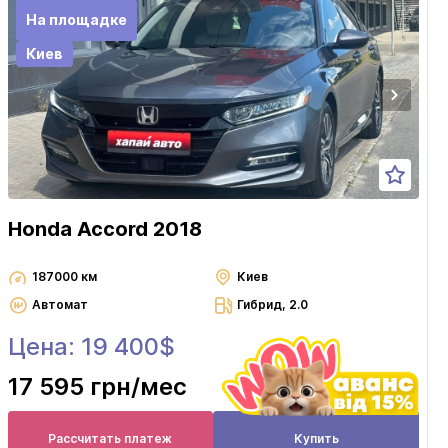
На площадке
Киев
Honda Accord 2018
187000 км
Киев
Автомат
Гибрид, 2.0
Цена: 19 400$
17 595 грн
/мес
Рассчитать платеж
Купить