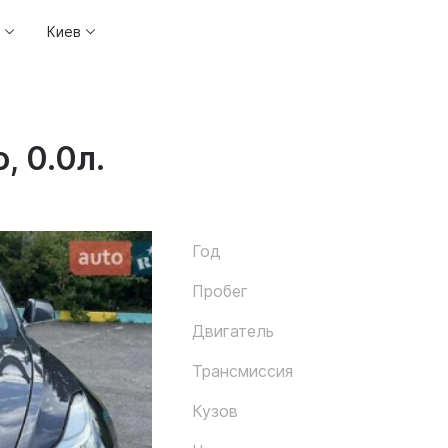
Киев
, 0.0л.
Год
Пробег
Двигатель
Трансмиссия
Кузов