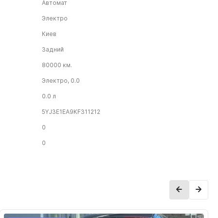
Автомат
Электро
Киев
Задний
80000 км.
Электро, 0.0
0.0 л
5YJ3E1EA9KF311212
0
0