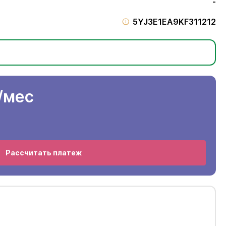
-
5YJ3E1EA9KF311212
/мес
Рассчитать платеж