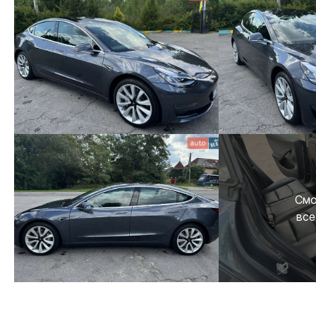
Смо
все