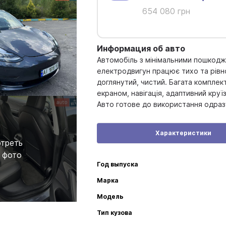
654 080 грн
Информация об авто
Автомобіль з мінімальними пошкодж
електродвигун працює тихо та рівно
доглянутий, чистий. Багата комплек
екраном, навігація, адаптивний круї
Авто готове до використання одразу
Характеристики
треть
 фото
Год выпуска
Марка
Модель
Тип кузова