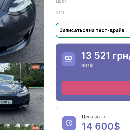
Цвет
VIN
Записаться на тест-драйв
13 521 грн
301$
Цена авто
14 600$