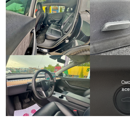
Смо
все