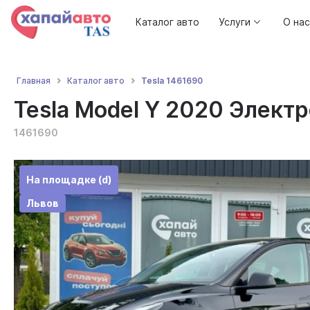
Каталог авто
Услуги
О нас
Tesla 1461690
Главная
Каталог авто
Tesla Model Y 2020 Электро
1461690
На площадке (d)
Львов