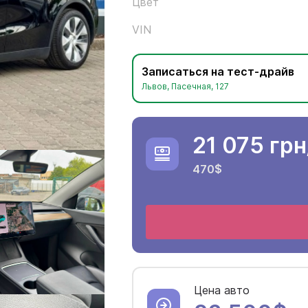
Цвет
VIN
Записаться на тест-драйв
Львов, Пасечная, 127
21 075 грн
470$
Цена авто