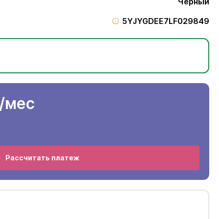
Черный
5YJYGDEE7LF029849
/мес
Рассчитать платеж