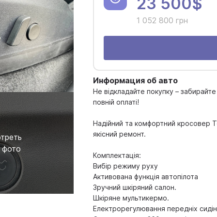
23 500$
1 052 800 грн
Информация об авто
Не відкладайте покупку – забирайте
повній оплаті!
Надійний та комфортний кросовер T
якісний ремонт.
треть
 фото
Комплектація:
Вибір режиму руху
Активована функція автопілота
Зручний шкіряний салон.
Шкіряне мультикермо.
Електрорегулювання передніх сидін