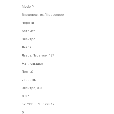
Model Y
Внедорожник / Кроссовер
Черный
Автомат
Электро
Львов
Львов, Пасечная, 127
На площадке
Полный
74000 км.
Электро, 0.0
0.0 л
5YJYGDEE7LF029849
0