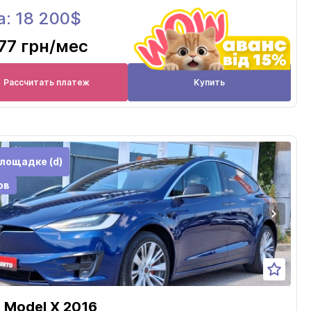
а: 18 200$
77 грн
/мес
Рассчитать платеж
Купить
лощадке (d)
ов
a Model X 2016