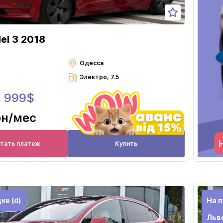
el 3 2018
Одесса
Электро, 7.5
3 999$
рн
/мес
итать платеж
Купить
ке (d)
На п
Льв