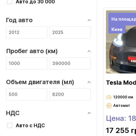
Авто до 30 000
На площад
Год авто
Киев
Пробег авто (км)
Объем двигателя (мл)
Tesla Mod
120000 км
Автомат
НДС
Цена: 1
Авто с НДС
17 255 г