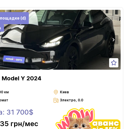
лощадке (d)
в
a Model Y 2024
00 км
Киев
омат
Электро, 0.0
а: 31 700$
035 грн
/мес