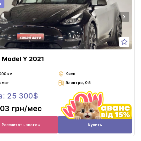
в
a Model Y 2021
000 км
Киев
омат
Электро, 0.5
а: 25 300$
603 грн
/мес
Рассчитать платеж
Купить