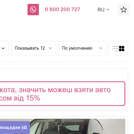
0 800 200 727
RU
Показывать 12
По умолчанию
ск
лощадке (d)