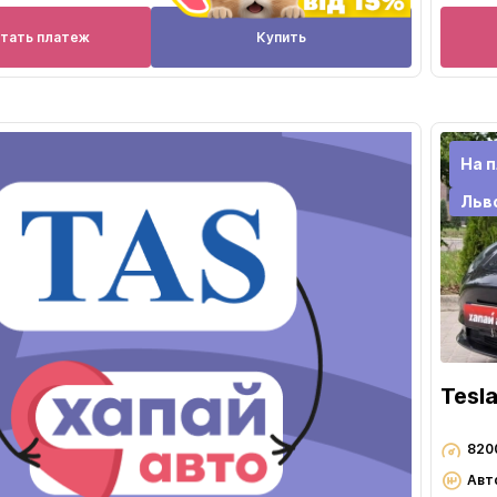
итать платеж
Купить
На 
Льв
Tesl
820
Авт