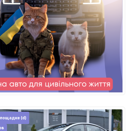
лощадке (d)
ов