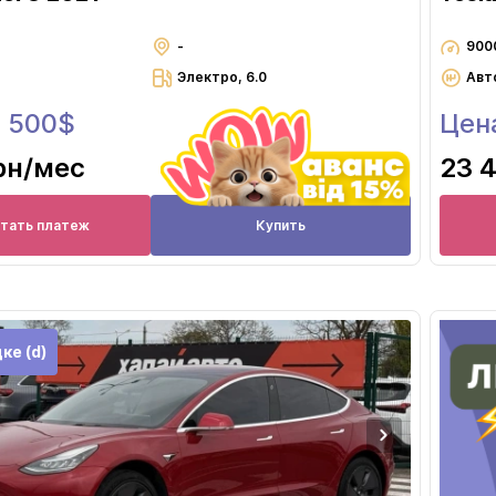
-
900
Электро, 6.0
Авт
8 500$
Цен
рн
/мес
23 
итать платеж
Купить
ке (d)