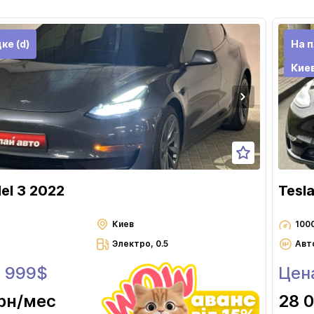
ке (d)
На п
Кие
el 3 2022
Tesl
Киев
100
Электро, 0.5
Авт
8 999$
Цен
рн
/мес
28 