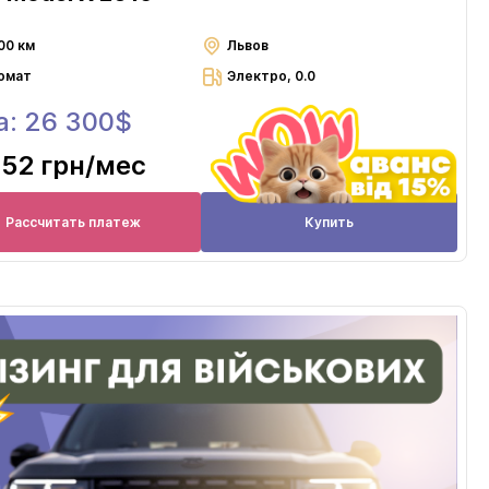
00 км
Львов
омат
Электро, 0.0
а: 26 300$
452 грн
/мес
Рассчитать платеж
Купить