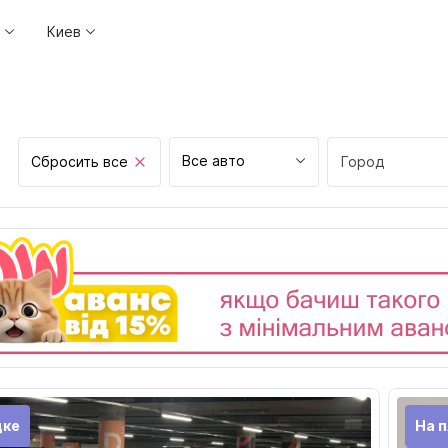
Киев
Все авто
Сбросить все
Город
Винница
Днепр
Житомир
Запорожье
Ивано-Франков
Киев
Кропивницкий
дке
На п
Луцк