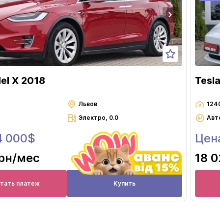
el X 2018
Tesl
Львов
124
Электро, 0.0
Авт
4 000$
Цен
грн
/мес
18 0
итать платеж
Купить