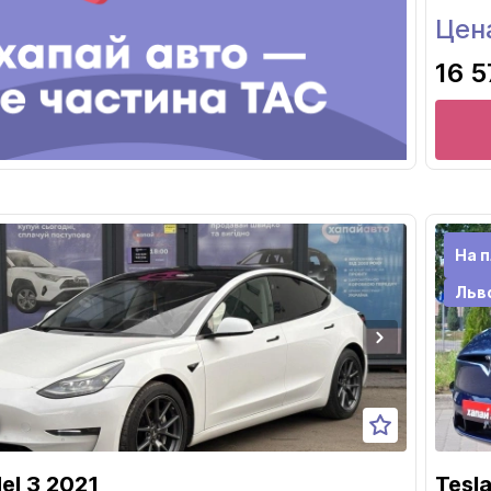
Цен
16 5
На п
Льв
el 3 2021
Tesl