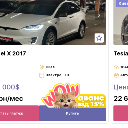
Львов
Кие
Николаев
Одесса
Полтава
Ровно
Сумы
el X 2017
Tesl
Тернополь
Ужгород
Киев
164
Электро, 0.0
Авт
Харьков
1 000$
Цен
Херсон
Хмельницкий
грн
/мес
22 
Черкассы
Чернигов
итать платеж
Купить
Черновцы