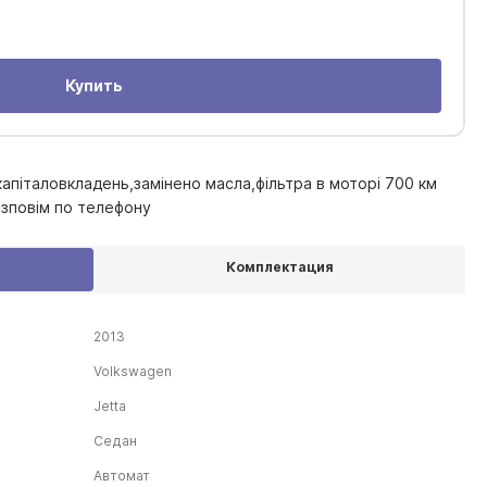
Купить
капіталовкладень,замінено масла,фільтра в моторі 700 км
озповім по телефону
Комплектация
2013
Volkswagen
Jetta
Седан
Автомат