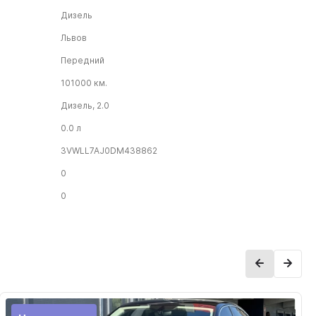
Дизель
Львов
Передний
101000 км.
Дизель, 2.0
0.0 л
3VWLL7AJ0DM438862
0
0