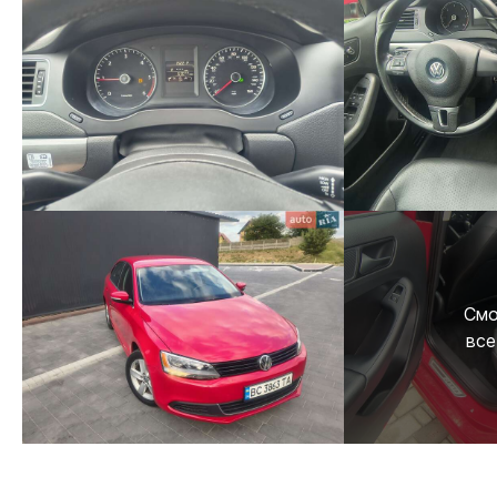
Смо
все