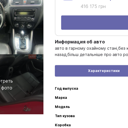
416 175 грн
Информация об авто
авто в гарному охайному стані,без 
назад,більш детальніше про авто р
Характеристики
треть
 фото
Год выпуска
Марка
Модель
Тип кузова
Коробка