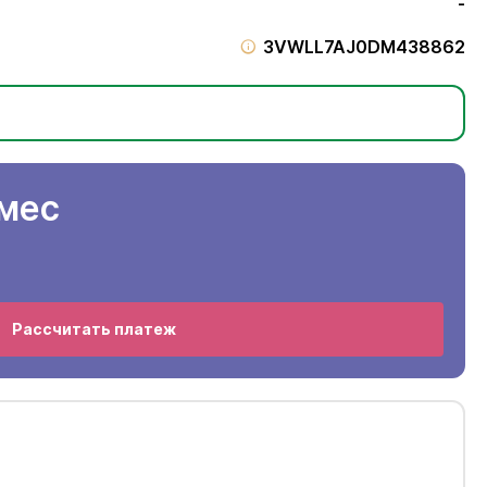
-
3VWLL7AJ0DM438862
/мес
Рассчитать платеж