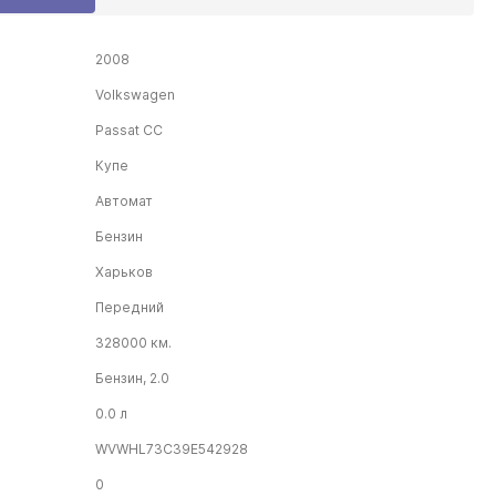
2008
Volkswagen
Passat CC
Купе
Автомат
Бензин
Харьков
Передний
328000 км.
Бензин, 2.0
0.0 л
WVWHL73C39E542928
0