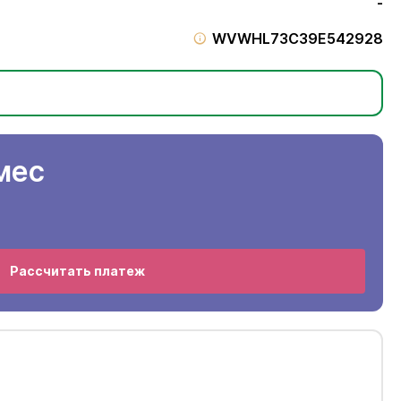
-
WVWHL73C39E542928
мес
Рассчитать платеж