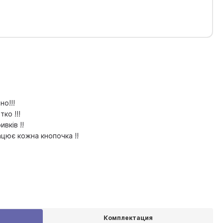
о!!!
ко !!!
вків !!
цює кожна кнопочка !!
Комплектация