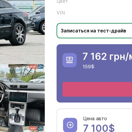
Цвет
VIN
Записаться на тест-драйв
7 162 грн
/
159$
Цена авто
7 100$