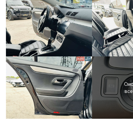
Смо
все