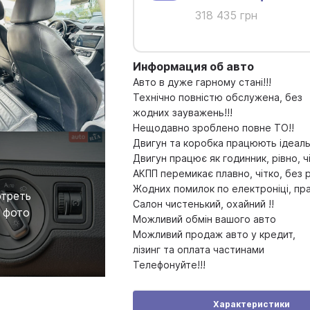
318 435 грн
Информация об авто
Авто в дуже гарному стані!!!
Технічно повністю обслужена, без
жодних зауважень!!!
Нещодавно зроблено повне ТО!!
Двигун та коробка працюють ідеальн
Двигун працює як годинник, рівно, чіт
АКПП перемикає плавно, чітко, без ри
Жодних помилок по електроніці, пра
треть
Салон чистенький, охайний !!
 фото
Можливий обмін вашого авто
Можливий продаж авто у кредит,
лізинг та оплата частинами
Телефонуйте!!!
Характеристики