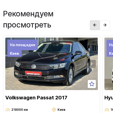
Рекомендуем
просмотреть
На площадке
Н
Киев
К
Volkswagen Passat 2017
Hyu
218000 км
Киев
1