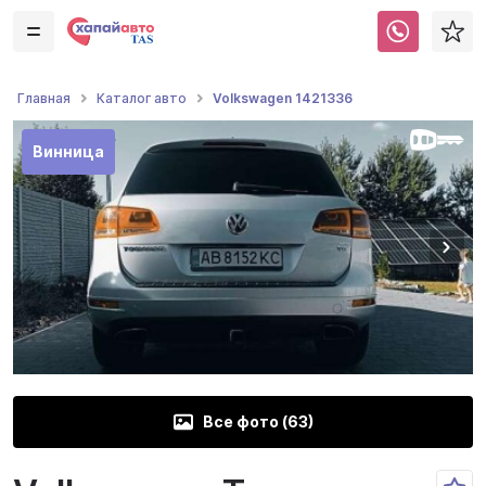
Volkswagen 1421336
Главная
Каталог авто
Винница
Все фото (
63
)