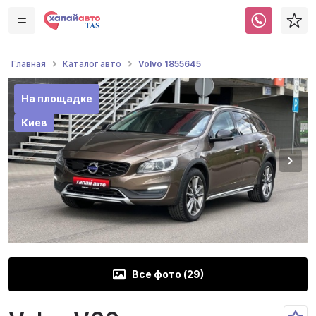
Volvo 1855645
Главная
Каталог авто
На площадке
Киев
Все фото (
29
)