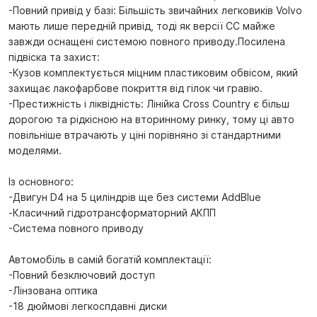
-Повний привід у базі: Більшість звичайних легковиків Volvo
мають лише передній привід, тоді як версії CC майже
завжди оснащені системою повного приводу.Посилена
підвіска та захист:
-Кузов комплектується міцним пластиковим обвісом, який
захищає лакофарбове покриття від гілок чи гравію.
-Престижність і ліквідність: Лінійка Cross Country є більш
дорогою та рідкісною на вторинному ринку, тому ці авто
повільніше втрачають у ціні порівняно зі стандартними
моделями.
Із основного:
-Двигун D4 на 5 циліндрів ще без системи AddBlue
-Класичний гідротрансформаторний АКПП
-Система повного приводу
Автомобіль в самій богатій комплектації:
-Повний безключовий доступ
-Лінзована оптика
-18 дюймові легкоспдавні диски