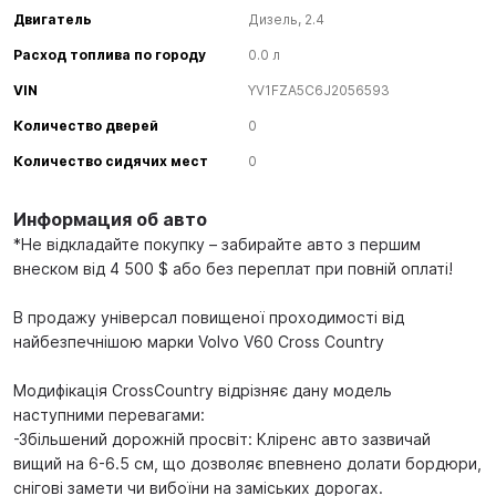
Двигатель
Дизель, 2.4
Расход топлива по городу
0.0 л
VIN
YV1FZA5C6J2056593
Количество дверей
0
Количество сидячих мест
0
Информация об авто
*Не відкладайте покупку – забирайте авто з першим
внеском від 4 500 $ або без переплат при повній оплаті!
В продажу універсал повищеної проходимості від
найбезпечнішою марки Volvo V60 Cross Country
Модифікація CrossCountry відрізняє дану модель
наступними перевагами:
-Збільшений дорожній просвіт: Кліренс авто зазвичай
вищий на 6-6.5 см, що дозволяє впевнено долати бордюри,
снігові замети чи вибоїни на заміських дорогах.