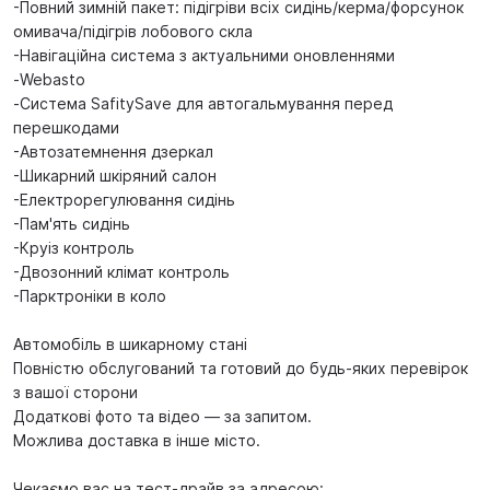
-Повний зимній пакет: підігріви всіх сидінь/керма/форсунок
омивача/підігрів лобового скла
-Навігаційна система з актуальними оновленнями
-Webasto
-Система SafitySave для автогальмування перед
перешкодами
-Автозатемнення дзеркал
-Шикарний шкіряний салон
-Електрорегулювання сидінь
-Пам'ять сидінь
-Круіз контроль
-Двозонний клімат контроль
-Парктроніки в коло
Автомобіль в шикарному стані
Повністю обслугований та готовий до будь-яких перевірок
з вашої сторони
Додаткові фото та відео — за запитом.
Можлива доставка в інше місто.
Чекаємо вас на тест-драйв за адресою: