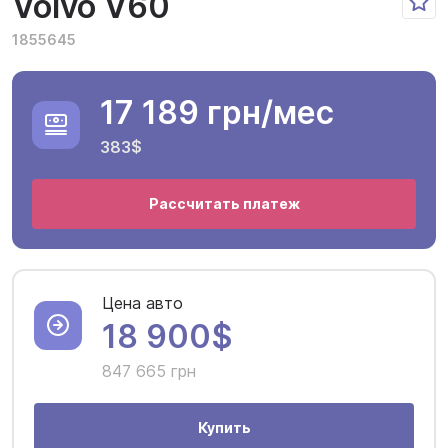
Volvo V60
1855645
17 189 грн
/мес
383$
Рассчитать платеж
Цена авто
18 900$
847 665 грн
Купить