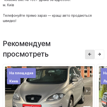
м. Київ
Телефонуйте прямо зараз — кращі авто продаються
швидко!
Рекомендуем
просмотреть
На площадке
Н
Киев
Л