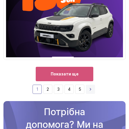
Показати ще
1
2
3
4
5
Потрібна
допомога? Ми на