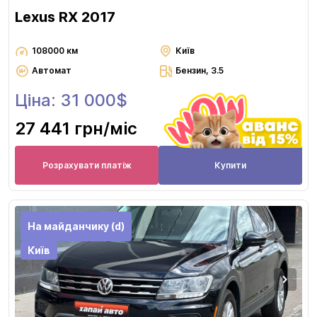
Lexus RX 2017
108000 км
Київ
Автомат
Бензин, 3.5
Ціна: 31 000$
27 441 грн
/міс
Розрахувати платіж
Купити
На майданчику (d)
Київ