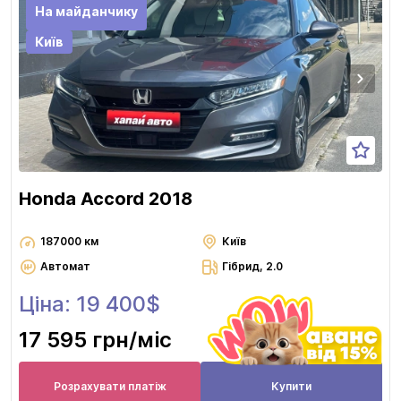
На майданчику
Київ
Honda Accord 2018
187000 км
Київ
Автомат
Гібрид, 2.0
Ціна: 19 400$
17 595 грн
/міс
Розрахувати платіж
Купити