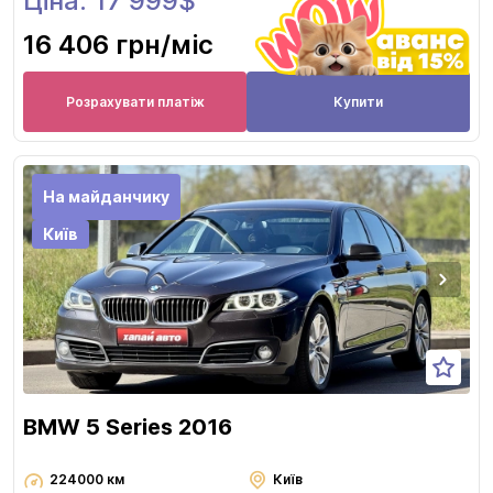
Ціна: 17 999$
16 406 грн
/міс
Розрахувати платіж
Купити
На майданчику
Київ
BMW 5 Series 2016
224000 км
Київ