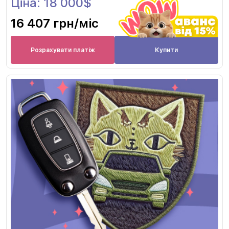
Ціна: 18 000$
16 407 грн
/міс
Розрахувати платіж
Купити