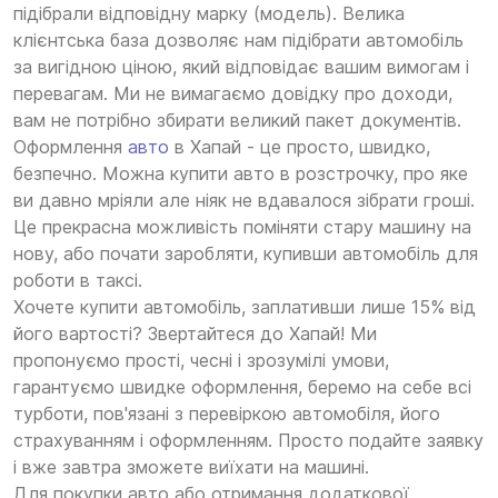
підібрали відповідну марку (модель). Велика
клієнтська база дозволяє нам підібрати автомобіль
за вигідною ціною, який відповідає вашим вимогам і
перевагам. Ми не вимагаємо довідку про доходи,
вам не потрібно збирати великий пакет документів.
Оформлення
авто
в Хапай - це просто, швидко,
безпечно. Можна купити авто в розстрочку, про яке
ви давно мріяли але ніяк не вдавалося зібрати гроші.
Це прекрасна можливість поміняти стару машину на
нову, або почати заробляти, купивши автомобіль для
роботи в таксі.
Хочете купити автомобіль, заплативши лише 15% від
його вартості? Звертайтеся до Хапай! Ми
пропонуємо прості, чесні і зрозумілі умови,
гарантуємо швидке оформлення, беремо на себе всі
турботи, пов'язані з перевіркою автомобіля, його
страхуванням і оформленням. Просто подайте заявку
і вже завтра зможете виїхати на машині.
Для покупки авто або отримання додаткової