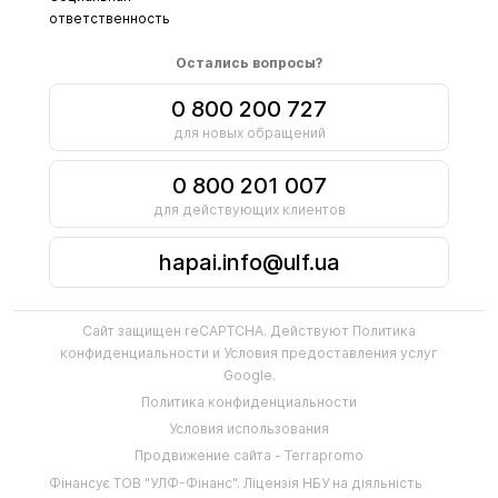
ответственность
Остались вопросы?
0 800 200 727
для новых обращений
0 800 201 007
для действующих клиентов
hapai.info@ulf.ua
Сайт защищен reCAPTCHA. Действуют
Политика
конфиденциальности
и
Условия предоставления услуг
Google.
Политика конфиденциальности
Условия использования
Продвижение сайта - Terrapromo
Фінансує
ТОВ "УЛФ-Фінанс"
.
Ліцензія НБУ на діяльність