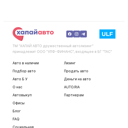
ТМ "ХАПАЙ АВТО дружественный автолизинг"
принадлежит ООО "УЛФ-ФИНАНС", входящее в БГ "ТАС"
Авто в наличии
Лизинг
Подбор авто
Продать авто
Авто Б У
Деньги на авто
О нас
AUTO.RIA
Автовыкуп
Партнерам
Офисы
Блог
FAQ
Социальная