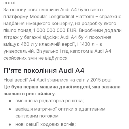
сотні.
За основу нової машини Audi A4 було взято
платформу Modular Longitudinal Platform – справжнє
надбання німецького концерну, на розробку якого
пішло понад 1 000 000 000 EUR. Виробники додали
літраж у багажні відсіки: Audi A4 бу 4 покоління
вміщує 480 л у класичній версії, і 1430 л – в
універсальній. Візуально і під капотом в Audi А4
серйозних змін не відбулося.
П'яте покоління Audi A4
Нові версії A4 Audi з'явилися на світ у 2015 році.
Це була перша машина даної моделі, яка зазнала
значного рестайлінгу.
зменшена радіаторна решітка;
варіація матричної оптики з адаптивним
світловим потоком;
нові секції ходових вогнів;