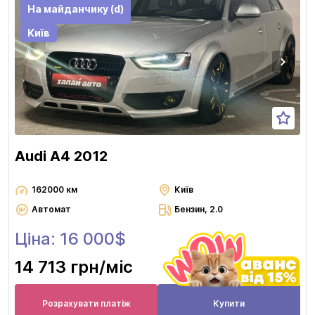
На майданчику (d)
Київ
Audi A4 2012
162000 км
Київ
Автомат
Бензин, 2.0
Ціна: 16 000$
14 713 грн
/міс
Розрахувати платіж
Купити