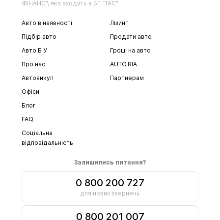
ФІНАНС", яка входить в БГ "ТАС"
Авто в наявності
Лізинг
Підбір авто
Продати авто
Авто Б У
Гроші на авто
Про нас
AUTO.RIA
Автовикуп
Партнерам
Офіси
Блог
FAQ
Соціальна
відповідальність
Залишились питання?
0 800 200 727
для нових звернень
0 800 201 007