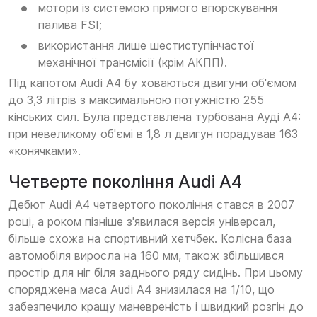
мотори із системою прямого впорскування
палива FSI;
використання лише шестиступінчастої
механічної трансмісії (крім АКПП).
Під капотом Audi A4 бу ховаються двигуни об'ємом
до 3,3 літрів з максимальною потужністю 255
кінських сил. Була представлена турбована Ауді А4:
при невеликому об'ємі в 1,8 л двигун порадував 163
«конячками».
Четверте покоління Audi A4
Дебют Audi А4 четвертого покоління стався в 2007
році, а роком пізніше з'явилася версія універсал,
більше схожа на спортивний хетчбек. Колісна база
автомобіля виросла на 160 мм, також збільшився
простір для ніг біля заднього ряду сидінь. При цьому
споряджена маса Audi А4 знизилася на 1/10, що
забезпечило кращу маневреність і швидкий розгін до