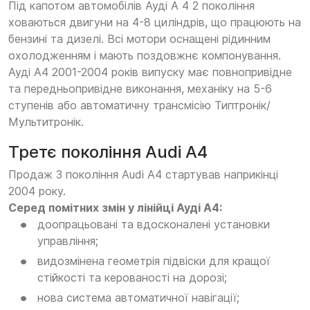
Під капотом автомобілів Ауді А 4 2 покоління
ховаються двигуни на 4-8 циліндрів, що працюють на
бензині та дизелі. Всі мотори оснащені рідинним
охолодженням і мають поздовжнє компонування.
Ауді А4 2001-2004 років випуску має повнопривідне
та передньопривідне виконання, механіку на 5-6
ступенів або автоматичну трансмісію Типтронік/
Мультитронік.
Третє покоління Audi A4
Продаж 3 покоління Audi A4 стартував наприкінці
2004 року.
Серед помітних змін у лінійці Ауді А4:
доопрацьовані та вдосконалені установки
управління;
видозмінена геометрія підвіски для кращої
стійкості та керованості на дорозі;
нова система автоматичної навігації;