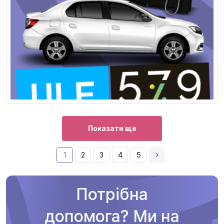
Показати ще
1
2
3
4
5
Потрібна
допомога? Ми на