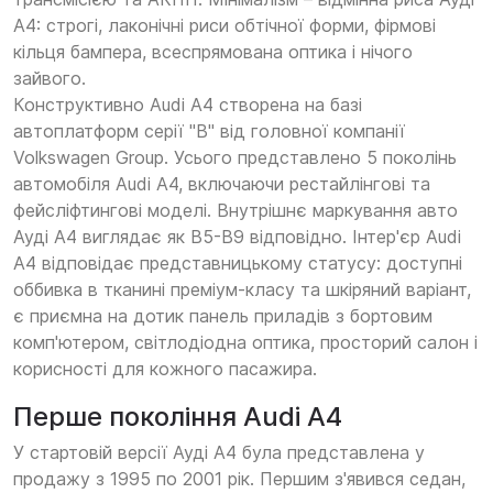
А4: строгі, лаконічні риси обтічної форми, фірмові
кільця бампера, всеспрямована оптика і нічого
зайвого.
Конструктивно Audi A4 створена на базі
автоплатформ серії "В" від головної компанії
Volkswagen Group. Усього представлено 5 поколінь
автомобіля Audi A4, включаючи рестайлінгові та
фейсліфтингові моделі. Внутрішнє маркування авто
Ауді А4 виглядає як В5-В9 відповідно. Інтер'єр Audi
A4 відповідає представницькому статусу: доступні
оббивка в тканині преміум-класу та шкіряний варіант,
є приємна на дотик панель приладів з бортовим
комп'ютером, світлодіодна оптика, просторий салон і
корисності для кожного пасажира.
Перше покоління Audi A4
У стартовій версії Ауді А4 була представлена у
продажу з 1995 по 2001 рік. Першим з'явився седан,