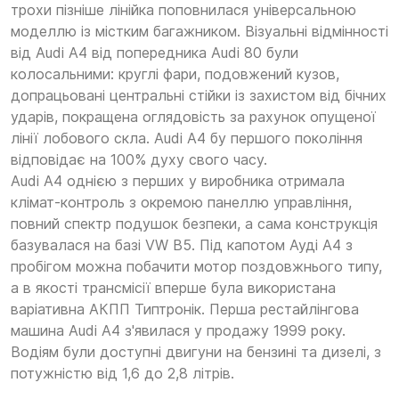
трохи пізніше лінійка поповнилася універсальною
моделлю із містким багажником. Візуальні відмінності
від Audi A4 від попередника Audi 80 були
колосальними: круглі фари, подовжений кузов,
допрацьовані центральні стійки із захистом від бічних
ударів, покращена оглядовість за рахунок опущеної
лінії лобового скла. Audi A4 бу першого покоління
відповідає на 100% духу свого часу.
Audi A4 однією з перших у виробника отримала
клімат-контроль з окремою панеллю управління,
повний спектр подушок безпеки, а сама конструкція
базувалася на базі VW B5. Під капотом Ауді А4 з
пробігом можна побачити мотор поздовжнього типу,
а в якості трансмісії вперше була використана
варіативна АКПП Типтронік. Перша рестайлінгова
машина Audi A4 з'явилася у продажу 1999 року.
Водіям були доступні двигуни на бензині та дизелі, з
потужністю від 1,6 до 2,8 літрів.