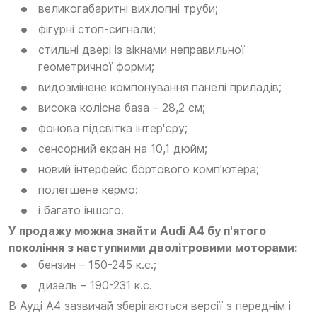
великогабаритні вихлопні труби;
фігурні стоп-сигнали;
стильні двері із вікнами неправильної
геометричної форми;
видозмінене компонування панелі приладів;
висока колісна база – 28,2 см;
фонова підсвітка інтер'єру;
сенсорний екран на 10,1 дюйм;
новий інтерфейс бортового комп'ютера;
полегшене кермо:
і багато іншого.
У продажу можна знайти Audi А4 бу п'ятого
покоління з наступними дволітровими моторами:
бензин – 150-245 к.с.;
дизель – 190-231 к.с.
В Ауді А4 зазвичай зберігаються версії з переднім і