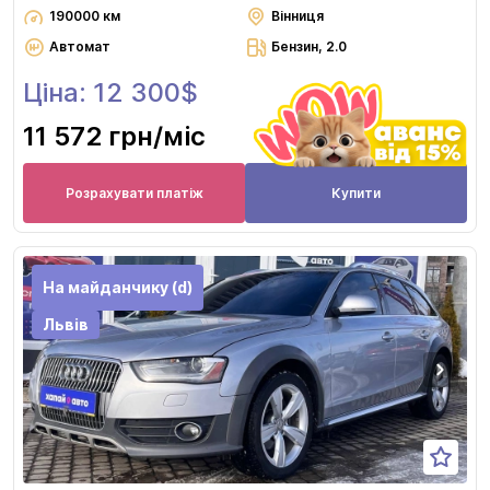
190000 км
Вінниця
Автомат
Бензин, 2.0
Ціна: 12 300$
11 572 грн
/міс
Розрахувати платіж
Купити
На майданчику (d)
Львів