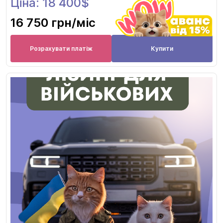
Ціна: 18 400$
16 750 грн
/міс
Розрахувати платіж
Купити