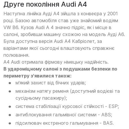
Друге покоління Audi A4
Наступна лінійка Ауді А4 зійшла з конвеєра у 2001
році. Базою автомобіля став уже знайомий водіям
VW B6. Кузов Audi A 4 значно підріс, як і місце в
салоні, зробивши машину схожою на модель Ауді А6.
Була доступна версія Audi A4 Кабріолет, за
варіантами якої сьогодні влаштовують справжнє
полювання.
А4 Audi отримала фірмову німецьку надійність.
В удароміцному салоні з подушками безпеки по
периметру з'явилися також:
м'який захист від бічних ударів;
механізм натягу ременя (доступний водієві та
сусідньому пасажиру);
система стабілізації курсової стійкості - ESP;
антиблокування гальмівної системи - ABS;
підсилювач екстреного гальмування - BAS.