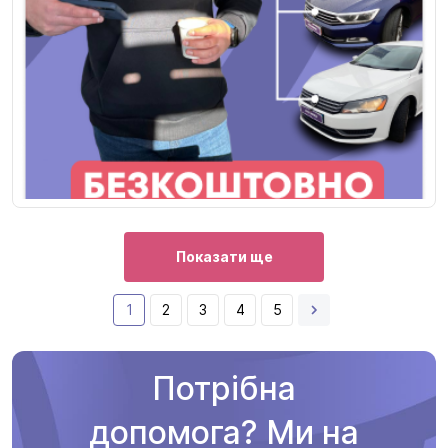
Показати ще
1
2
3
4
5
Потрібна
допомога? Ми на