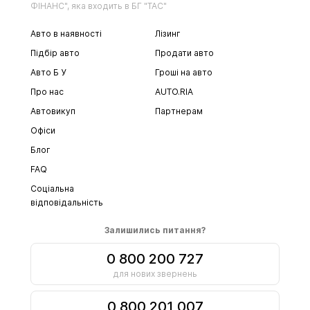
ФІНАНС", яка входить в БГ "ТАС"
Авто в наявності
Лізинг
Підбір авто
Продати авто
Авто Б У
Гроші на авто
Про нас
AUTO.RIA
Автовикуп
Партнерам
Офіси
Блог
FAQ
Соціальна
відповідальність
Залишились питання?
0 800 200 727
для нових звернень
0 800 201 007