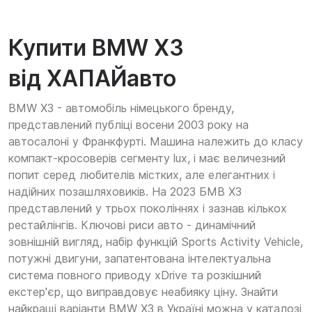
Купити BMW X3
від ХАПАЙавто
BMW X3 - автомобіль німецького бренду,
представлений публіці восени 2003 року на
автосалоні у Франкфурті. Машина належить до класу
компакт-кросоверів сегменту lux, і має величезний
попит серед любителів містких, але елегантних і
надійних позашляховиків. На 2023 БМВ Х3
представлений у трьох поколіннях і зазнав кількох
рестайлінгів. Ключові риси авто - динамічний
зовнішній вигляд, набір функцій Sports Activity Vehicle,
потужні двигуни, запатентована інтелектуальна
система повного приводу xDrive та розкішний
екстер'єр, що виправдовує неабияку ціну. Знайти
найкращі варіанти BMW X3 в Україні можна у каталозі