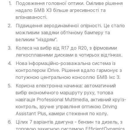
Подовження головної оптики. Сміливе рішення
надало БМВ Х3 більше агресивності та
впізнаваності.
Підвищення аеродинамічної опірності. Це стало
можливим завдяки обтічному бамперу та
великим "ніздрям".
Колеса на вибір від R17 до R20, з фірмовими
легкосплавними дисками в чотирьох відтінках.
Нова інформаційно-розважальна система із
контролером iDrive. Рішення вдало гармонує з
потужною центральною консоллю БМВ Ікс 3.
Корисна електронна начинка: автоматичний
вибір економічного маршруту руху, топова
навігація Professional Multimedia, активний круїз-
контроль, зручне управління оптикою Driving
Assistant Plus, камери стеження по колу.
Цілих 7 варіантів двигуна - бензин та дизель, з
топовою захисною системою EfficientDynamics