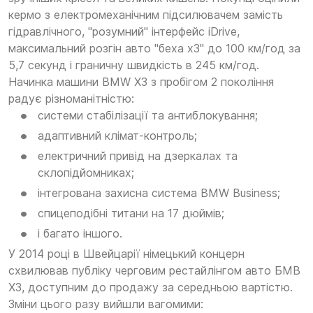
кермо з електромеханічним підсилювачем замість
гідравлічного, "розумний" інтерфейс iDrive,
максимальний розгін авто "беха х3" до 100 км/год за
5,7 секунд і граничну швидкість в 245 км/год.
Начинка машини BMW X3 з пробігом 2 покоління
радує різноманітністю:
системи стабілізації та антиблокування;
адаптивний клімат-контроль;
електричний привід на дзеркалах та
склопідйомниках;
інтегрована захисна система BMW Business;
спицеподібні титани на 17 дюймів;
і багато іншого.
У 2014 році в Швейцарії німецький концерн
схвилював публіку черговим рестайлінгом авто БМВ
Х3, доступним до продажу за середньою вартістю.
Зміни цього разу вийшли вагомими: