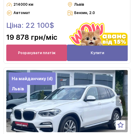
214000 км
Львів
Автомат
Бензин, 2.0
Ціна: 22 100$
19 878 грн
/міс
Розрахувати платіж
Купити
На майданчику (d)
Львів