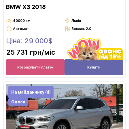
BMW X3 2018
40000 км
Львів
Автомат
Бензин, 2.0
Ціна: 29 000$
25 731 грн
/міс
Розрахувати платіж
Купити
На майданчику (d)
Одеса