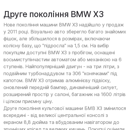
Друге покоління BMW X3
Нове покоління машини BMW X3 надійшло у продаж
у 2011 році. Візуально авто зберегло багато знайомих
фішок, але збільшилося в розмірах, включаючи
колісну базу, що "підросла" на 1,5 см. На вибір
покупцям доступні BMW X3 з пробігом, оснащені
восьмиступінчастим автоматом або механікою на 6
ступенів. Найпопулярніший двигун - на три літри, з
подвійним турбонаддувом та 306 "конячками" під
капотом. BMW X3 отримав алюмінієву підвіску,
оновлений передній бампер, динамічніший силует,
розширений простір у салоні, багажник на 1600 літрів
і цілком приємну ціну.
Друге покоління культової машини БМВ Х3 змінилося
всередині - від великої центральної консолі з
екраном 8,8 дюйма та вбудованим навігатором до
зручніших крісел та великих кишень. Покупці оцінили