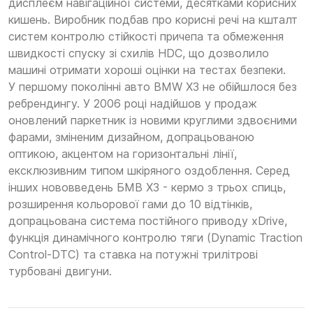
дисплеєм навігаційної системи, десятками корисних
кишень. Виробник подбав про корисні речі на кшталт
систем контролю стійкості причепа та обмеження
швидкості спуску зі схилів HDC, що дозволило
машині отримати хороші оцінки на тестах безпеки.
У першому поколінні авто BMW X3 не обійшлося без
ребрендингу. У 2006 році надійшов у продаж
оновлений паркетник із новими круглими здвоєними
фарами, зміненим дизайном, допрацьованою
оптикою, акцентом на горизонтальні лінії,
ексклюзивним типом шкіряного оздоблення. Серед
інших нововведень БМВ Х3 - кермо з трьох спиць,
розширення кольорової гами до 10 відтінків,
допрацьована система постійного приводу xDrive,
функція динамічного контролю тяги (Dynamic Traction
Control-DTC) та ставка на потужні трилітрові
турбовані двигуни.