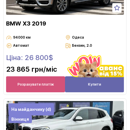
BMW X3 2019
94000 км
Одеса
Автомат
Бензин, 2.0
Ціна: 26 800$
23 865 грн
/міс
Розрахувати платіж
Купити
На майданчику (d)
Вінниця