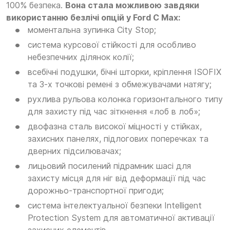
100% безпека.
Вона стала можливою завдяки
використанню безлічі опцій у Ford C Max:
моментальна зупинка City Stop;
система курсової стійкості для особливо
небезпечних ділянок колії;
всебічні подушки, бічні шторки, кріплення ISOFIX
та 3-х точкові ремені з обмежувачами натягу;
рухлива рульова колонка горизонтального типу
для захисту під час зіткнення «лоб в лоб»;
двофазна сталь високої міцності у стійках,
захисних панелях, підлогових поперечках та
дверних підсилювачах;
лицьовий посилений підрамник шасі для
захисту місця для ніг від деформації під час
дорожньо-транспортної пригоди;
система інтелектуальної безпеки Intelligent
Protection System для автоматичної активації