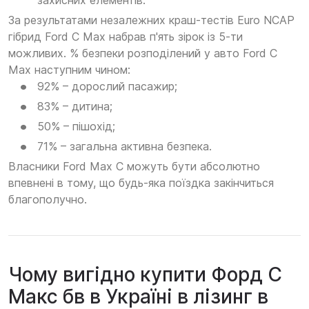
захисних елементів.
За результатами незалежних краш-тестів Euro NCAP
гібрид Ford C Max набрав п'ять зірок із 5-ти
можливих. % безпеки розподілений у авто Ford C
Max наступним чином:
92% – дорослий пасажир;
83% – дитина;
50% – пішохід;
71% – загальна активна безпека.
Власники Ford Max C можуть бути абсолютно
впевнені в тому, що будь-яка поїздка закінчиться
благополучно.
Чому вигідно купити Форд С
Макс бв в Україні в лізинг в