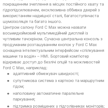
покращенням зчеплення в місцях постійного хвату та
гідропідсилювачем, ексклюзивна оббивка дверей з
використанням надміцної сталі, багатоступінчаста
шумоізоляція та багато іншого.
Центром салону Ford C Max можна назвати
восьмидюймовий мультимедійний дисплей із
чутливим тачскріном. Сучасна центральна консоль з
продуманим розташуванням кнопок у Ford C Max
оснащена інтелектуальним інтерфейсом «спілкування
машини та водія» – HMI. Бортовий комп'ютер
відкриває доступ до безлічі опцій та можливостей
Ford C Max, наприклад:
адаптивний обмежувач швидкості;
супутникова система з карткою та маршрутним
гідом;
наполовину автоматичне паралельне
паркування;
підтримка розміщених у підголівниках моніторів;