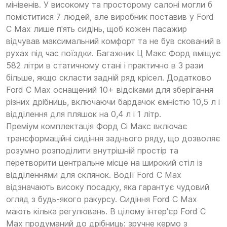
мінівенів. У високому та просторому салоні могли б
поміститися 7 людей, але виробник поставив у Ford
C Max лише п'ять сидінь, щоб кожен пасажир
відчував максимальний комфорт та не був скований в
рухах під час поїздки. Багажник Ц Макс Форд вміщує
582 літри в статичному стані і практично в 3 рази
більше, якщо скласти задній ряд крісел. Додатково
Ford C Max оснащений 10+ відсіками для зберігання
різних дрібниць, включаючи бардачок ємністю 10,5 л і
відділення для пляшок на 0,4 л і 1 літр.
Преміум комплектація Форд Сі Макс включає
трансформаційні сидіння заднього ряду, що дозволяє
розумно розподілити внутрішній простір та
перетворити центральне місце на широкий стіл із
відділеннями для склянок. Водії Ford C Max
відзначають високу посадку, яка гарантує чудовий
огляд з будь-якого ракурсу. Сидіння Ford C Max
мають кілька регулювань. В цілому інтер'єр Ford C
Max продуманий до дрібниць: зручне кермо з