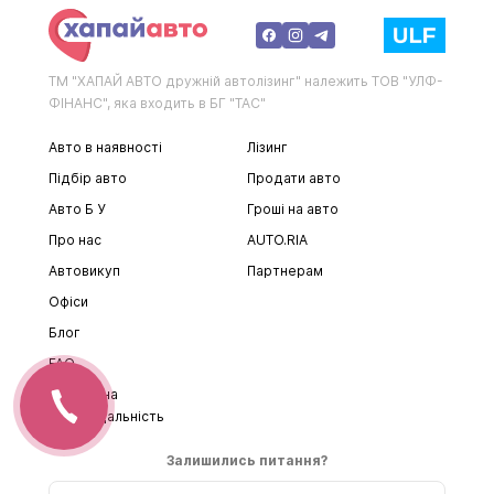
ТМ "ХАПАЙ АВТО дружній автолізинг" належить ТОВ "УЛФ-
ФІНАНС", яка входить в БГ "ТАС"
Авто в наявності
Лізинг
Підбір авто
Продати авто
Авто Б У
Гроші на авто
Про нас
AUTO.RIA
Автовикуп
Партнерам
Офіси
Блог
FAQ
Соціальна
відповідальність
Залишились питання?