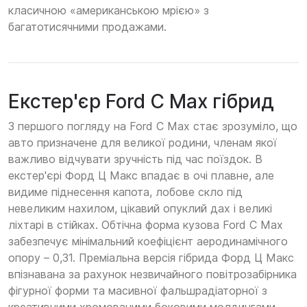
класичною «американською мрією» з
багатотисячними продажами.
Екстер'єр Ford C Max гібрид
З першого погляду на Ford C Max стає зрозуміло, що
авто призначене для великої родини, членам якої
важливо відчувати зручність під час поїздок. В
екстер'єрі Форд Ц Макс впадає в очі плавне, але
видиме піднесення капота, лобове скло під
невеликим нахилом, цікавий опуклий дах і великі
ліхтарі в стійках. Обтічна форма кузова Ford C Max
забезпечує мінімальний коефіцієнт аеродинамічного
опору – 0,31. Преміальна версія гібрида Форд Ц Макс
впізнавана за рахунок незвичайного повітрозабірника
фігурної форми та масивної фальшрадіаторної з