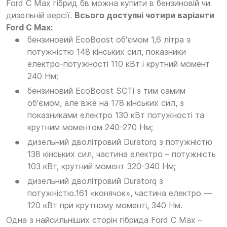
Ford C Max гібрид бв можна купити в бензиновій чи
дизельній версії.
Всього доступні чотири варіанти
Ford C Max:
бензиновий EcoBoost об'ємом 1,6 літра з
потужністю 148 кінських сил, показники
електро-потужності 110 кВт і крутний момент
240 Нм;
бензиновий EcoBoost SCTi з тим самим
об'ємом, але вже на 178 кінських сил, з
показниками електро 130 кВт потужності та
крутним моментом 240-270 Нм;
дизельний дволітровий Duratorq з потужністю
138 кінських сил, частина електро – потужність
103 кВт, крутний момент 320-340 Нм;
дизельний дволітровий Duratorq з
потужністю.161 «конячок», частина електро —
120 кВт при крутному моменті, 340 Нм.
Одна з найсильніших сторін гібрида Ford C Max –