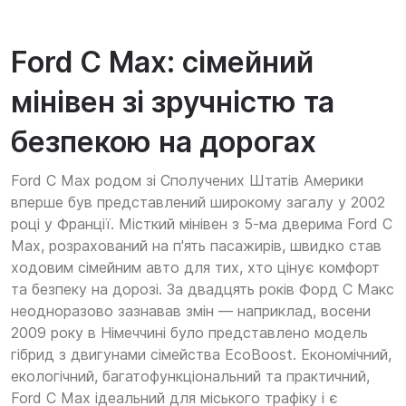
Ford C Max: сімейний
мінівен зі зручністю та
безпекою на дорогах
Ford C Max родом зі Сполучених Штатів Америки
вперше був представлений широкому загалу у 2002
році у Франції. Місткий мінівен з 5-ма дверима Ford C
Max, розрахований на п'ять пасажирів, швидко став
ходовим сімейним авто для тих, хто цінує комфорт
та безпеку на дорозі. За двадцять років Форд С Макс
неодноразово зазнавав змін — наприклад, восени
2009 року в Німеччині було представлено модель
гібрид з двигунами сімейства EcoBoost. Економічний,
екологічний, багатофункціональний та практичний,
Ford C Max ідеальний для міського трафіку і є