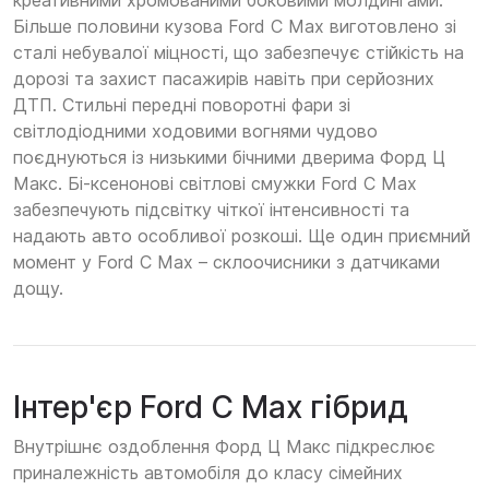
креативними хромованими боковими молдингами.
Більше половини кузова Ford C Max виготовлено зі
сталі небувалої міцності, що забезпечує стійкість на
дорозі та захист пасажирів навіть при серйозних
ДТП. Стильні передні поворотні фари зі
світлодіодними ходовими вогнями чудово
поєднуються із низькими бічними дверима Форд Ц
Макс. Бі-ксенонові світлові смужки Ford C Max
забезпечують підсвітку чіткої інтенсивності та
надають авто особливої розкоші. Ще один приємний
момент у Ford C Max – склоочисники з датчиками
дощу.
Інтер'єр Ford C Max гібрид
Внутрішнє оздоблення Форд Ц Макс підкреслює
приналежність автомобіля до класу сімейних