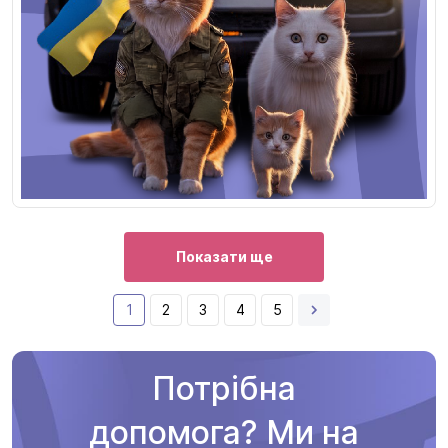
Показати ще
1
2
3
4
5
Потрібна
допомога? Ми на