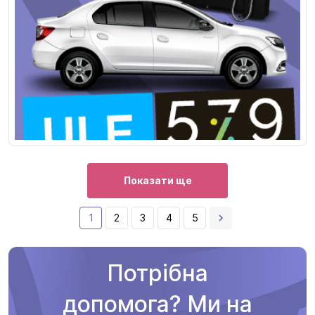
Показати ще
1
2
3
4
5
Потрібна
допомога? Ми на