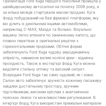
Презентація Ford Kuga першого покоління пройшла у
швейцарському автосалоні на початку 2008 року, а
за кілька місяців стартували масові продажі. Куга
Форд побудований на базі фірмової платформи, яку
він ділить із декількома іншими автомобілями,
наприклад С-МАХ, Мазда та Вольво. Візуально
машину легко впізнати по заниженому капоту, що
плавно перетікає в оригінальні решітки з
горизонтальними прорізами. Обтічні форми
забезпечують Ford Kuga чудову аеродинамічну
опірність, навмисне великі колісні арки - відмінну
прохідність. Також в екстер'єрі Форд Куга можна
виділити стильну оптику та високий силует.
Всередині Ford Kuga так само чудовий, як і зовні.
Салон авто забезпечує зручність кожному пасажиру
завдяки достатньому простору, зручним
підголівникам, високим кріслам з анатомічною
поясною лінією та можливостями регулювання. В
інтер'єрі Форд Куга використані преміальні матеріали