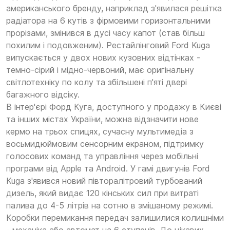
американського бренду, наприклад з'явилася решітка
радіатора на 6 кутів з фірмовими горизонтальними
прорізами, змінився в дусі часу капот (став більш
похилим і подовженим). Рестайлінговий Ford Kuga
випускається у двох нових кузовних відтінках -
темно-сірий і мідно-червоний, має оригінальну
світлотехніку по колу та збільшені п'яті двері
багажного відсіку.
В інтер'єрі Форд Куга, доступного у продажу в Києві
та інших містах України, можна відзначити нове
кермо на трьох спицях, сучасну мультимедіа з
восьмидюймовим сенсорним екраном, підтримку
голосових команд та управління через мобільні
програми від Apple та Android. У гамі двигунів Ford
Kuga з'явився новий півторалітровий турбований
дизель, який видає 120 кінських сил при витраті
палива до 4-5 літрів на сотню в змішаному режимі.
Коробки перемикання передач залишилися колишніми