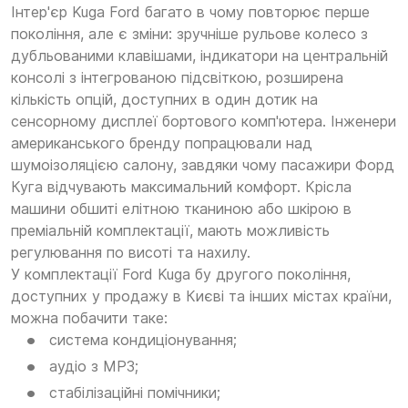
Інтер'єр Kuga Ford багато в чому повторює перше
покоління, але є зміни: зручніше рульове колесо з
дубльованими клавішами, індикатори на центральній
консолі з інтегрованою підсвіткою, розширена
кількість опцій, доступних в один дотик на
сенсорному дисплеї бортового комп'ютера. Інженери
американського бренду попрацювали над
шумоізоляцією салону, завдяки чому пасажири Форд
Куга відчувають максимальний комфорт. Крісла
машини обшиті елітною тканиною або шкірою в
преміальній комплектації, мають можливість
регулювання по висоті та нахилу.
У комплектації Ford Kuga бу другого покоління,
доступних у продажу в Києві та інших містах країни,
можна побачити таке:
система кондиціонування;
аудіо з MP3;
стабілізаційні помічники;