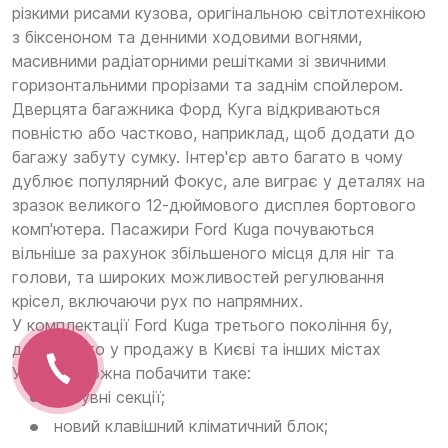
різкими рисами кузова, оригінальною світлотехнікою
з біксеноном та денними ходовими вогнями,
масивними радіаторними решітками зі звичними
горизонтальними прорізами та заднім спойлером.
Дверцята багажника Форд Куга відкриваються
повністю або частково, наприклад, щоб додати до
багажу забуту сумку. Інтер'єр авто багато в чому
дублює популярний Фокус, але виграє у деталях на
зразок великого 12-дюймового дисплея бортового
комп'ютера. Пасажири Ford Kuga почуваються
вільніше за рахунок збільшеного місця для ніг та
голови, та широких можливостей регулювання
крісел, включаючи рух по напрямних.
У комплектації Ford Kuga третього покоління бу,
доступного у продажу в Києві та інших містах
України, можна побачити таке:
висувні секції;
новий клавішний кліматичний блок;