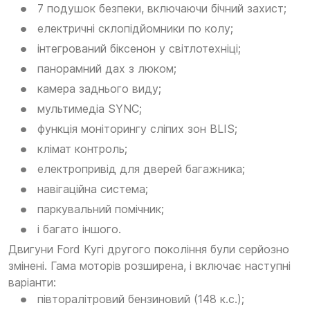
7 подушок безпеки, включаючи бічний захист;
електричні склопідйомники по колу;
інтегрований біксенон у світлотехніці;
панорамний дах з люком;
камера заднього виду;
мультимедіа SYNC;
функція моніторингу сліпих зон BLIS;
клімат контроль;
електропривід для дверей багажника;
навігаційна система;
паркувальний помічник;
і багато іншого.
Двигуни Ford Кугі другого покоління були серйозно
змінені. Гама моторів розширена, і включає наступні
варіанти:
півторалітровий бензиновий (148 к.с.);