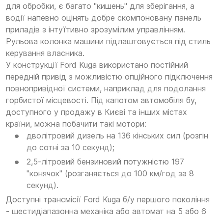
для обробки, є багато "кишень" для зберігання, а
водії напевно оцінять добре скомпоновану панель
приладів з інтуїтивно зрозумілим управлінням.
Рульова колонка машини підлаштовується під стиль
керування власника.
У конструкції Ford Kuga використано постійний
передній привід з можливістю опційного підключення
повнопривідної системи, наприклад для подолання
горбистої місцевості. Під капотом автомобіля бу,
доступного у продажу в Києві та інших містах
країни, можна побачити такі мотори:
дволітровий дизель на 136 кінських сил (розгін
до сотні за 10 секунд);
2,5-літровий бензиновий потужністю 197
"конячок" (розганяється до 100 км/год за 8
секунд).
Доступні трансмісії Ford Kuga б/у першого покоління
- шестидіапазонна механіка або автомат на 5 або 6