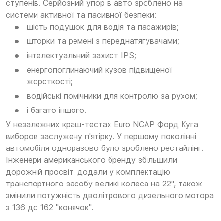
ступенів. Серйозний упор в авто зроблено на
системи активної та пасивної безпеки:
шість подушок для водія та пасажирів;
шторки та ремені з переднатягувачами;
інтелектуальний захист IPS;
енергопоглинаючий кузов підвищеної
жорсткості;
водійські помічники для контролю за рухом;
і багато іншого.
У незалежних краш-тестах Euro NCAP Форд Куга
виборов заслужену п'ятірку. У першому поколінні
автомобіля одноразово було зроблено рестайлінг.
Інженери американського бренду збільшили
дорожній просвіт, додали у комплектацію
транспортного засобу великі колеса на 22", також
змінили потужність дволітрового дизельного мотора
з 136 до 162 "конячок".