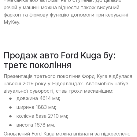
- механіка або автомат на 6 ступенів. До цікавих
речей у машині можна віднести також висувний
фаркоп та фірмову функцію допомоги при керуванні
MyKey.
Продаж авто Ford Kuga бу:
третє покоління
Презентація третього покоління Форд Куга відбулася
навесні 2019 року у Нідерландах. Автомобіль набув
візуальної суворості, став трохи масивнішим:
довжина 4614 мм;
ширина 1883 мм;
колісна база 2710 мм;
висота 1678 мм.
Оновлений Ford Kuga можна впізнати за підкреслено