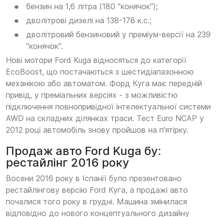
бензин на 1,6 літра (180 "конячок");
дволітрові дизелі на 138-178 к.с.;
дволітровий бензиновий у преміум-версії на 239
"конячок".
Нові мотори Ford Kuga відносяться до категорії
EcoBoost, що постачаються з шестидіапазонною
механікою або автоматом. Форд Куга має передній
привід, у преміальних версіях - з можливістю
підключення повнопривідної інтелектуальної системи
AWD на складних ділянках траси. Тест Euro NCAP у
2012 році автомобіль знову пройшов на п'ятірку.
Продаж авто Ford Kuga бу:
рестайлінг 2016 року
Восени 2016 року в Іспанії було презентовано
рестайлінгову версію Ford Куга, а продажі авто
почалися того року в грудні. Машина змінилася
відповідно до нового концептуального дизайну