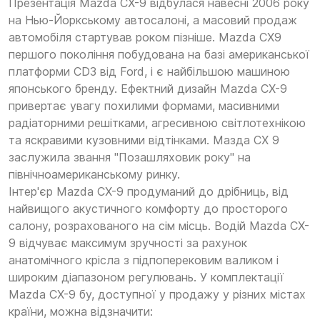
Презентація Mazda CX-9 відбулася навесні 2006 року
на Нью-Йоркському автосалоні, а масовий продаж
автомобіля стартував роком пізніше. Mazda CX9
першого покоління побудована на базі американської
платформи CD3 від Ford, і є найбільшою машиною
японського бренду. Ефектний дизайн Mazda CX-9
привертає увагу похилими формами, масивними
радіаторними решітками, агресивною світлотехнікою
та яскравими кузовними відтінками. Мазда СХ 9
заслужила звання "Позашляховик року" на
північноамериканському ринку.
Інтер'єр Mazda CX-9 продуманий до дрібниць, від
найвищого акустичного комфорту до просторого
салону, розрахованого на сім місць. Водій Mazda CX-
9 відчуває максимум зручності за рахунок
анатомічного крісла з підпоперековим валиком і
широким діапазоном регулювань. У комплектації
Mazda CX-9 бу, доступної у продажу у різних містах
країни, можна відзначити: