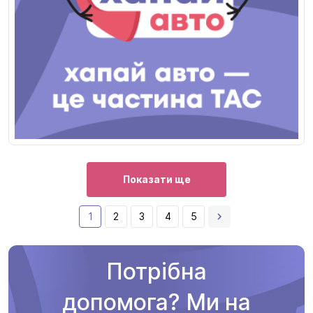
Показати ще
1
2
3
4
5
Потрібна
допомога? Ми на