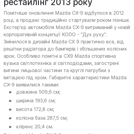
рестайлінг 2013 року
Помітніше оновлення Mazda CX-9 відбулося в 2012
році, а продажі традиційно стартували роком пізніше.
Екстер'єр автомобіля Mazda CX-9 витриманий у новій
корпоративній концепції KODO - "Дух руху".
Змінилося в дизайні Mazda СХ 9 практично все, від
решітки радіатора до бамперів і збільшених колісних
арок. Особливо помітні в CX9 Mazda спортивна
вузька світлотехніка зі світлодіодами, загострені
вигини лицьової частини та круглі патрубки з
імітацією під хром. Габаритні характеристики Mazda
CX-9 виявилися такими:
довжина 509,6 см;
ширина 193,6 см;
висота 172,8 см;
колісна база 287,5 см;
кліренс 20,4 см.