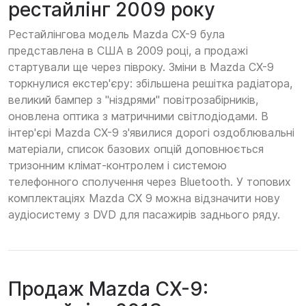
рестайлінг 2009 року
Рестайлінгова модель Mazda CX-9 була
представлена в США в 2009 році, а продажі
стартували ще через півроку. Зміни в Mazda CX-9
торкнулися екстер'єру: збільшена решітка радіатора,
великий бампер з "ніздрями" повітрозабірників,
оновлена оптика з матричними світлодіодами. В
інтер'єрі Mazda CX-9 з'явилися дорогі оздоблювальні
матеріали, список базових опцій доповнюється
тризонним клімат-контролем і системою
телефонного сполучення через Bluetooth. У топових
комплектаціях Mazda СХ 9 можна відзначити нову
аудіосистему з DVD для пасажирів заднього ряду.
Продаж Mazda CX-9: