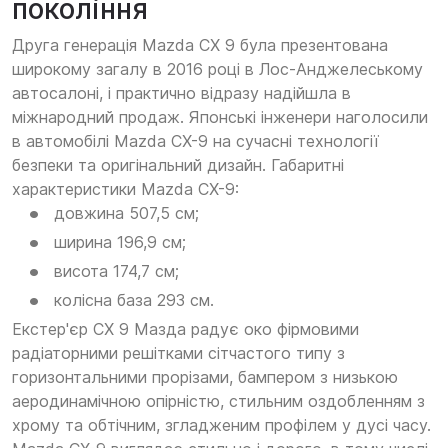
покоління
Друга генерація Mazda СХ 9 була презентована
широкому загалу в 2016 році в Лос-Анджелеському
автосалоні, і практично відразу надійшла в
міжнародний продаж. Японські інженери наголосили
в автомобілі Mazda CX-9 на сучасні технології
безпеки та оригінальний дизайн. Габаритні
характеристики Mazda CX-9:
довжина 507,5 см;
ширина 196,9 см;
висота 174,7 см;
колісна база 293 см.
Екстер'єр CX 9 Мазда радує око фірмовими
радіаторними решітками сітчастого типу з
горизонтальними прорізами, бампером з низькою
аеродинамічною опірністю, стильним оздобленням з
хрому та обтічним, згладженим профілем у дусі часу.