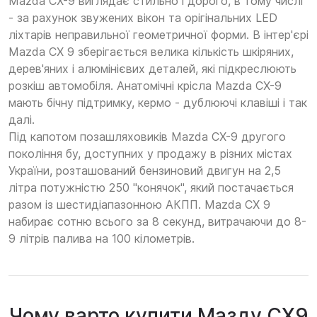
Mazda CX-9 виглядає стильно і дорого, в тому числі
- за рахунок звужених вікон та орігінальних LED
ліхтарів неправильної геометричної форми. В інтер'єрі
Mazda СХ 9 зберігається велика кількість шкіряних,
дерев'яних і алюмінієвих деталей, які підкреслюють
розкіш автомобіля. Анатомічні крісла Mazda CX-9
мають бічну підтримку, кермо - дублюючі клавіші і так
далі.
Під капотом позашляховиків Mazda CX-9 другого
покоління бу, доступних у продажу в різних містах
України, розташований бензиновий двигун на 2,5
літра потужністю 250 "конячок", який постачається
разом із шестидіапазонною АКПП. Mazda СХ 9
набирає сотню всього за 8 секунд, витрачаючи до 8-
9 літрів палива на 100 кілометрів.
Чому варто купити Мазду СХ9