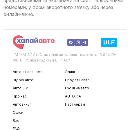
представниками за вказаними на сайті телефонними
номерами, у формі зворотного зв'язку або через
онлайн-вікно.
ТМ "ХАПАЙ АВТО дружній автолізинг" належить ТОВ "УЛФ-
ФІНАНС", яка входить в БГ "ТАС"
Авто в наявності
Лізинг
Підбір авто
Продати авто
Авто Б У
Гроші на авто
Про нас
AUTO.RIA
Автовикуп
Партнерам
Офіси
Блог
FAQ