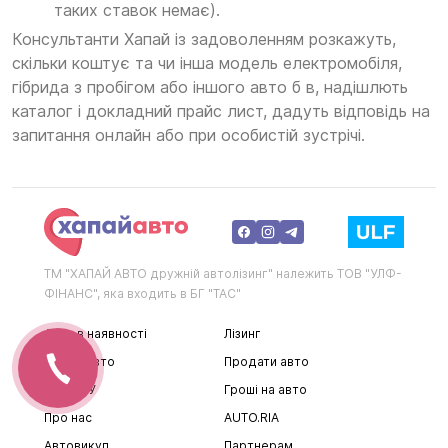
таких ставок немає).
Консультанти Хапай із задоволенням розкажуть,
скільки коштує та чи інша модель електромобіля,
гібрида з пробігом або іншого авто б в, надішлють
каталог і докладний прайс лист, дадуть відповідь на
запитання онлайн або при особистій зустрічі.
ТМ "ХАПАЙ АВТО дружній автолізинг" належить ТОВ "УЛФ-
ФІНАНС", яка входить в БГ "ТАС"
Авто в наявності
Лізинг
Підбір авто
Продати авто
Авто Б У
Гроші на авто
Про нас
AUTO.RIA
Автовикуп
Партнерам