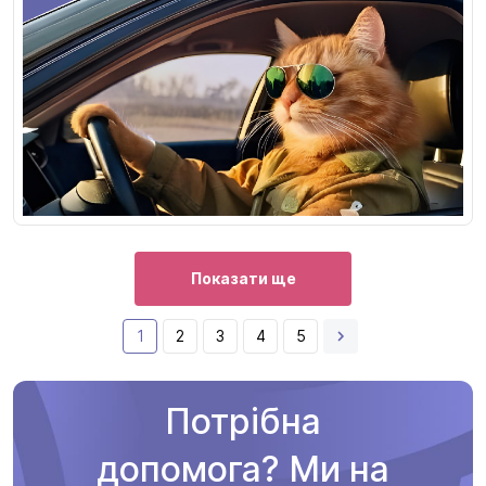
Показати ще
1
2
3
4
5
Потрібна
допомога? Ми на