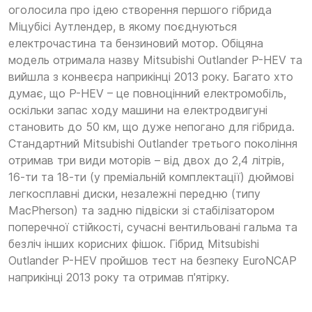
оголосила про ідею створення першого гібрида
Міцубісі Аутлендер, в якому поєднуються
електрочастина та бензиновий мотор. Обіцяна
модель отримала назву Mitsubishi Outlander P-HEV та
вийшла з конвеєра наприкінці 2013 року. Багато хто
думає, що P-HEV – це повноцінний електромобіль,
оскільки запас ходу машини на електродвигуні
становить до 50 км, що дуже непогано для гібрида.
Стандартний Mitsubishi Outlander третього покоління
отримав три види моторів – від двох до 2,4 літрів,
16-ти та 18-ти (у преміальній комплектації) дюймові
легкосплавні диски, незалежні передню (типу
MacPherson) та задню підвіски зі стабілізатором
поперечної стійкості, сучасні вентильовані гальма та
безліч інших корисних фішок. Гібрид Mitsubishi
Outlander P-HEV пройшов тест на безпеку EuroNCAP
наприкінці 2013 року та отримав п'ятірку.