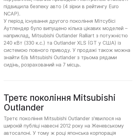
підвищила безпеку авто (4 зірки в рейтингу Euro
NCAP).
У період існування другого покоління Мітсубісі
Аутлендер було випущено кілька цікавих моделей –
наприклад, Mitsubishi Outlander Ralliart з потужністю
240 кВт (330 к.с.) та Outlander XLS (GT у США) із
системою повного приводу. У продажі також можна
знайти б/в Mitsubishi Outlander з трьома рядами
сидінь, розрахований на 7 місць.
Третє покоління Mitsubishi
Outlander
Третє покоління Mitsubishi Outlander з'явилося на
широкій публіці навесні 2012 року на Женевському
автосалоні. У тому ж році японська корпорація