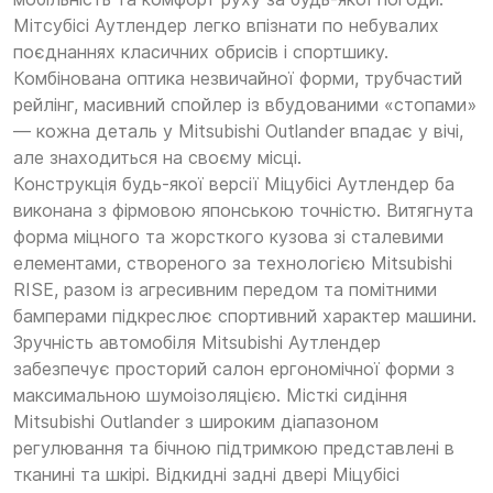
Мітсубісі Аутлендер легко впізнати по небувалих
поєднаннях класичних обрисів і спортшику.
Комбінована оптика незвичайної форми, трубчастий
рейлінг, масивний спойлер із вбудованими «стопами»
— кожна деталь у Mitsubishi Outlander впадає у вічі,
але знаходиться на своєму місці.
Конструкція будь-якої версії Міцубісі Аутлендер ба
виконана з фірмовою японською точністю. Витягнута
форма міцного та жорсткого кузова зі сталевими
елементами, створеного за технологією Mitsubishi
RISE, разом із агресивним передом та помітними
бамперами підкреслює спортивний характер машини.
Зручність автомобіля Mitsubishi Аутлендер
забезпечує просторий салон ергономічної форми з
максимальною шумоізоляцією. Місткі сидіння
Mitsubishi Outlander з широким діапазоном
регулювання та бічною підтримкою представлені в
тканині та шкірі. Відкидні задні двері Міцубісі