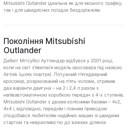
Mitsubishi Outlander ідеальна як для міського трафіку,
так і для швидкісних поїздок бездоріжжям.
Покоління Mitsubishi
Outlander
Дебют Мітсубісі Аутлендер відбувся у 2001 році,
коли на світ з'явилася модель кросовера під назвою
Airtrek (шлях повітря). Потужний п'ятидверний
кросовер, розрахований на п'ять чоловік, отримав
два варіанти двигуна – на 2 і 2,4 л разом з
напівавтоматичною коробкою передач з 4-х ступенів.
Mitsubishi Outlander з двома колісними базами – 4х2,
4х4 і, відповідно, переднім і повним приводом
сподобався любителям надійних машин зі швидким
стартом та невразливістю до важких ділянок