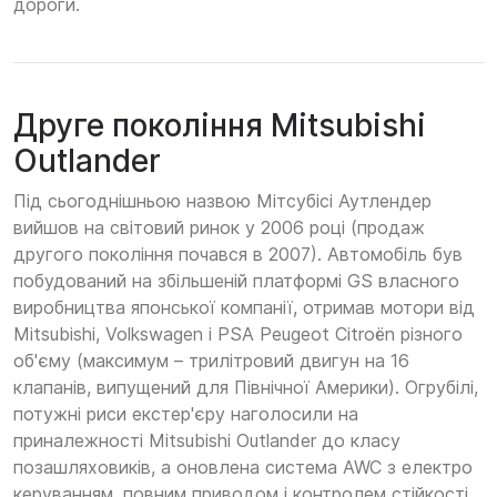
дороги.
Друге покоління Mitsubishi
Outlander
Під сьогоднішньою назвою Мітсубісі Аутлендер
вийшов на світовий ринок у 2006 році (продаж
другого покоління почався в 2007). Автомобіль був
побудований на збільшеній платформі GS власного
виробництва японської компанії, отримав мотори від
Mitsubishi, Volkswagen і PSA Peugeot Citroën різного
об'єму (максимум – трилітровий двигун на 16
клапанів, випущений для Північної Америки). Огрубілі,
потужні риси екстер'єру наголосили на
приналежності Mitsubishi Outlander до класу
позашляховиків, а оновлена система AWC з електро
керуванням, повним приводом і контролем стійкості