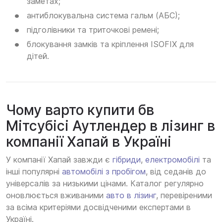
заметах;
антиблокувальна система гальм (АБС);
підголівники та триточкові ремені;
блокування замків та кріплення ISOFIX для
дітей.
Чому варто купити бв
Мітсубісі Аутлендер в лізинг в
компанії Хапай в Україні
У компанії Хапай завжди є
гібриди
,
електромобілі
та
інші популярні
автомобілі з пробігом
, від седанів до
універсалів за низькими цінами. Каталог регулярно
оновлюється вживаними
авто в лізинг
, перевіреними
за всіма критеріями досвідченими експертами в
Україні.