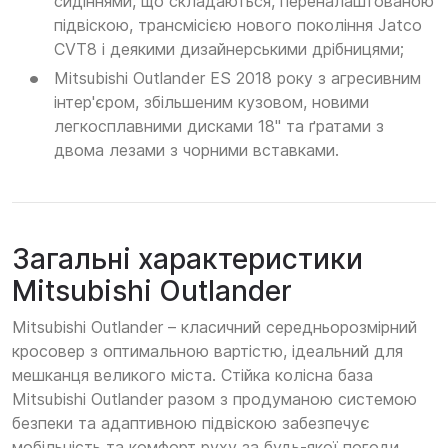
сидіннями, що складаються, переналаштованою
підвіскою, трансмісією нового покоління Jatco
CVT8 і деякими дизайнерськими дрібницями;
Mitsubishi Outlander ES 2018 року з агресивним
інтер'єром, збільшеним кузовом, новими
легкосплавними дисками 18" та ґратами з
двома лезами з чорними вставками.
Загальні характеристики
Mitsubishi Outlander
Mitsubishi Outlander – класичний середньорозмірний
кросовер з оптимальною вартістю, ідеальний для
мешканця великого міста. Стійка колісна база
Mitsubishi Outlander разом з продуманою системою
безпеки та адаптивною підвіскою забезпечує
мобільність та комфорт руху за будь-якої погоди.