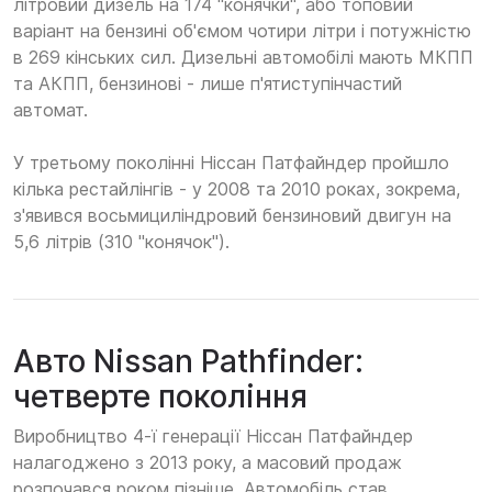
літровий дизель на 174 "конячки", або топовий
варіант на бензині об'ємом чотири літри і потужністю
в 269 кінських сил. Дизельні автомобілі мають МКПП
та АКПП, бензинові - лише п'ятиступінчастий
автомат.
У третьому поколінні Ніссан Патфайндер пройшло
кілька рестайлінгів - у 2008 та 2010 роках, зокрема,
з'явився восьмициліндровий бензиновий двигун на
5,6 літрів (310 "конячок").
Авто Nissan Pathfinder:
четверте покоління
Виробництво 4-ї генерації Ніссан Патфайндер
налагоджено з 2013 року, а масовий продаж
розпочався роком пізніше. Автомобіль став