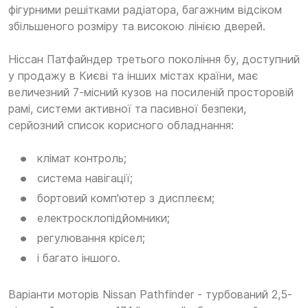
фігурними решітками радіатора, багажним відсіком
збільшеного розміру та високою лінією дверей.
Ніссан Патфайндер третього покоління бу, доступний
у продажу в Києві та інших містах країни, має
величезний 7-місний кузов на посиленій просторовій
рамі, системи активної та пасивної безпеки,
серйозний список корисного обладнання:
клімат контроль;
система навігації;
бортовий комп'ютер з дисплеєм;
електросклопідйомники;
регулювання крісел;
і багато іншого.
Варіанти моторів Nissan Pathfinder - турбований 2,5-