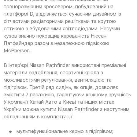
повнорозмірним кросовером, побудований на
платформі D, відрізняється сучасним дизайном із
сітчастими радіаторними решітками та крутою
оптикою з вбудованими світлодіодами. Несучий
кузов значно покращив керованість Ніссан
Патфайндер разом з незалежною підвіскою
McPherson.
В інтер'єрі Nissan Pathfinder використані преміальні
матеріали оздоблення, спортивні крісла з
можливостями регулювання, вентиляцією та
підігрівом. Третій ряд сидінь, як опція, дозволяє
вмістити 7 пасажирів, гарантуючи кожному зручність.
У компанії Хапай Авто в Києві та інших містах
України можна купити Nissan Pathfinder з наступним
обладнанням в комплектації:
мультифункціональне кермо з підігрівом;