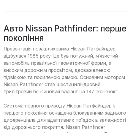
Авто Nissan Pathfinder: перше
покоління
Презентація позашляховика Ніссан Патфайндер
відбулася 1985 року. Це був потужний, м'язистий
автомобіль правильної геометричної форми, з
високим дорожнім просвітом, двоважелевою
підвіскою та посиленою рамою. Основним мотором
Nissan Pathfinder став шестициліндровий
трилітровий бензиновий варіант на 147 "конячок".
Система повного приводу Ніссан Патфайндер з
першого покоління оснащена блокуванням заднього
диференціала для адаптивних поїздок в залежності
від дорожнього покриття. Nissan Pathfinder