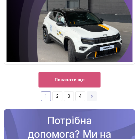
Показати ще
1
2
3
4
Потрібна
допомога? Ми на