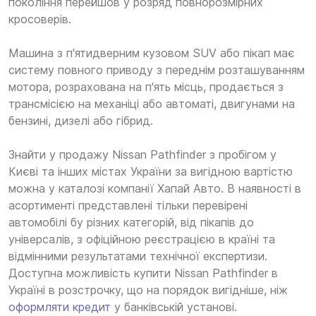
покоління перейшов у розряд повнорозмірних
кросоверів.
Машина з п'ятидверним кузовом SUV або пікап має
систему повного приводу з переднім розташуванням
мотора, розрахована на п'ять місць, продається з
трансмісією на механіці або автоматі, двигунами на
бензині, дизелі або гібрид.
Знайти у продажу Nissan Pathfinder з пробігом у
Києві та інших містах України за вигідною вартістю
можна у каталозі компанії Хапай Авто. В наявності в
асортименті представлені тільки перевірені
автомобілі бу різних категорій, від пікапів до
універсалів, з офіційною реєстрацією в країні та
відмінними результатами технічної експертизи.
Доступна можливість купити Nissan Pathfinder в
Україні в розстрочку, що на порядок вигідніше, ніж
оформляти кредит
у банківській установі.