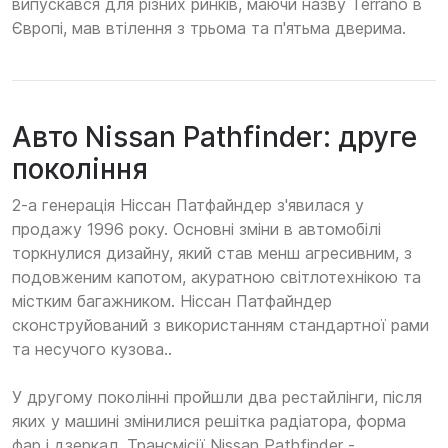
випускався для різних ринків, маючи назву Terrano в
Європі, мав втілення з трьома та п'ятьма дверима.
Авто Nissan Pathfinder: друге
покоління
2-а генерація Ніссан Патфайндер з'явилася у
продажу 1996 року. Основні зміни в автомобілі
торкнулися дизайну, який став менш агресивним, з
подовженим капотом, акуратною світлотехнікою та
містким багажником. Ніссан Патфайндер
сконструйований з використанням стандартної рами
та несучого кузова..
У другому поколінні пройшли два рестайлінги, після
яких у машині змінилися решітка радіатора, форма
фар і дзеркал. Трансмісії Nissan Pathfinder -