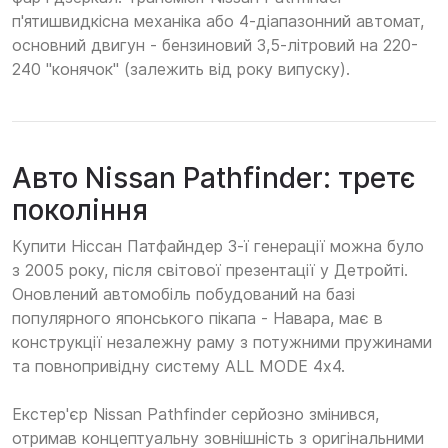
п'ятишвидкісна механіка або 4-діапазонний автомат,
основний двигун - бензиновий 3,5-літровий на 220-
240 "конячок" (залежить від року випуску).
Авто Nissan Pathfinder: третє
покоління
Купити Ніссан Патфайндер 3-ї генерації можна було
з 2005 року, після світової презентації у Детройті.
Оновлений автомобіль побудований на базі
популярного японського пікапа - Навара, має в
конструкції незалежну раму з потужними пружинами
та повнопривідну систему ALL MODE 4х4.
Екстер'єр Nissan Pathfinder серйозно змінився,
отримав концептуальну зовнішність з оригінальними