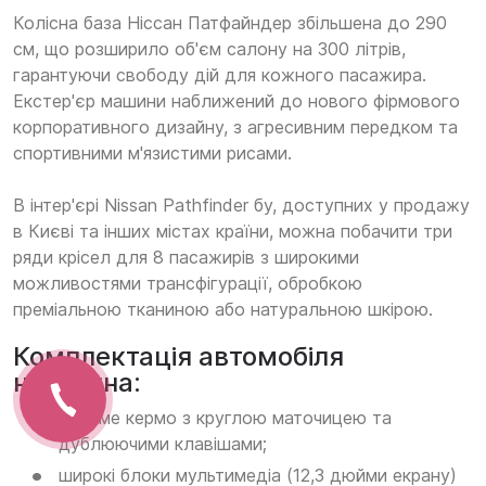
Колісна база Ніссан Патфайндер збільшена до 290
см, що розширило об'єм салону на 300 літрів,
гарантуючи свободу дій для кожного пасажира.
Екстер'єр машини наближений до нового фірмового
корпоративного дизайну, з агресивним передком та
спортивними м'язистими рисами.
В інтер'єрі Nissan Pathfinder бу, доступних у продажу
в Києві та інших містах країни, можна побачити три
ряди крісел для 8 пасажирів з широкими
можливостями трансфігурації, обробкою
преміальною тканиною або натуральною шкірою.
Комплектація автомобіля
наступна:
рухоме кермо з круглою маточицею та
дублюючими клавішами;
широкі блоки мультимедіа (12,3 дюйми екрану)