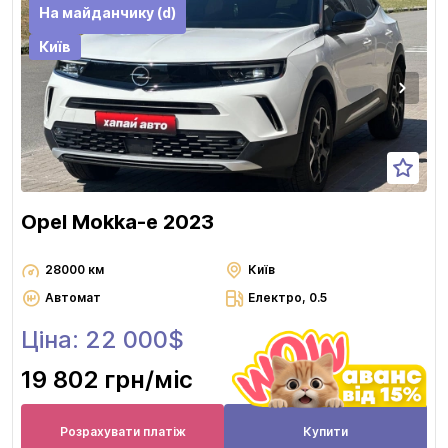
На майданчику (d)
Київ
Opel Mokka-e 2023
28000 км
Київ
Автомат
Електро, 0.5
Ціна: 22 000$
19 802 грн
/міс
Розрахувати платіж
Купити