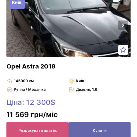
Київ
Opel Astra 2018
145000 км
Київ
Ручна / Механіка
Дизель, 1.6
Ціна: 12 300$
11 569 грн
/міс
Розрахувати платіж
Купити