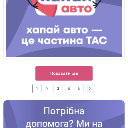
Показати ще
1
2
3
4
5
Потрібна
допомога? Ми на