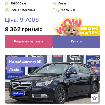
198000 км
Львів
Ручна / Механіка
Дизель, 2.0
Ціна: 9 700$
9 362 грн
/міс
Розрахувати платіж
Купити
На майданчику (d)
Львів