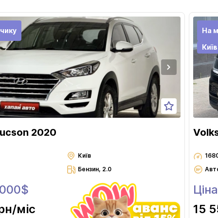
Чернігів
чику
На м
Київ
Tucson 2020
Volk
Київ
168
Бензин, 2.0
Авт
 000$
Ціна
грн
/міс
15 5