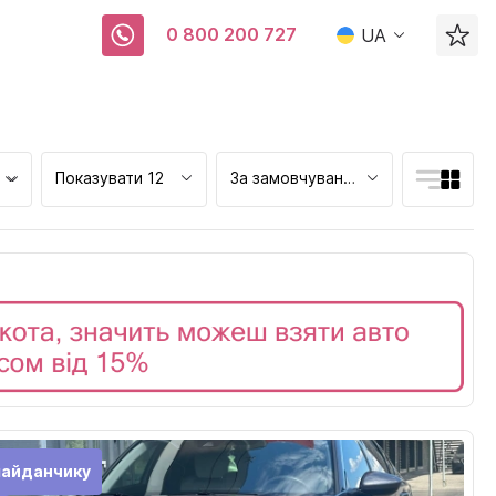
0 800 200 727
UA
Показувати 12
За замовчуванням
ьк
майданчику