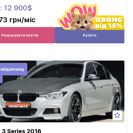
: 12 900$
73 грн
/міс
Розрахувати платіж
Купити
майданчику
3 Series 2016