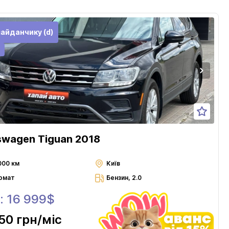
айданчику (d)
swagen Tiguan 2018
000 км
Київ
омат
Бензин, 2.0
: 16 999$
50 грн
/міс