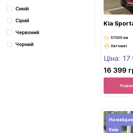
Синій
Сірий
Kia Spor
Червоний
57000 км
Чорний
Автомат
Ціна: 17
16 399 
Розрах
На майдан
Київ