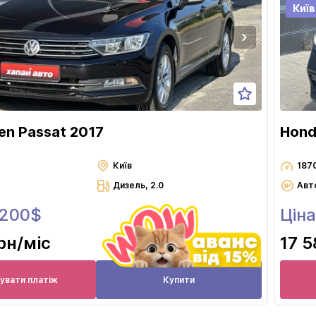
Луцьк
Київ
Львів
Миколаїв
Одеса
Полтава
Рівне
en Passat 2017
Hond
Суми
Тернопіль
Київ
187
Дизель, 2.0
Авт
Ужгород
 200$
Ціна
Харків
Херсон
рн
/міс
17 5
Хмельницький
Черкаси
увати платіж
Купити
Чернівці