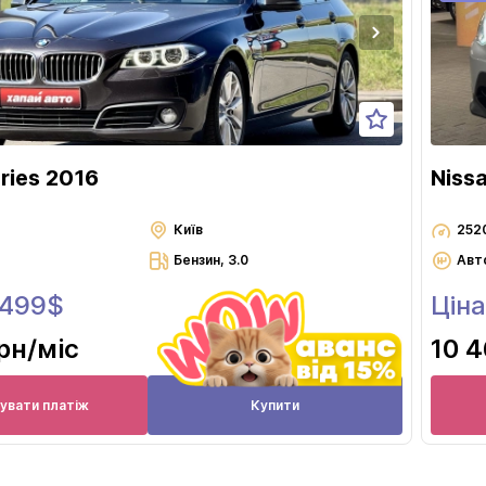
ries 2016
Niss
Київ
252
Бензин, 3.0
Авт
 499$
Ціна
грн
/міс
10 4
увати платіж
Купити