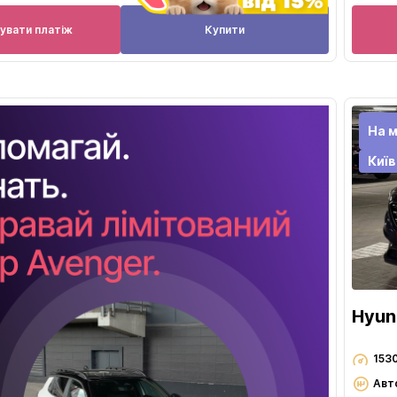
увати платіж
Купити
На 
Київ
Hyun
153
Авт