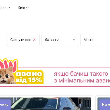
 нас
Київ
Всі авто
Скинути все
Місто
Вінниця
Дніпро
Житомир
Запоріжжя
Івано-Франківс
Київ
Кривий ріг
чику
На 
Кропивницький