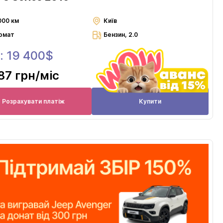
000 км
Київ
омат
Бензин, 2.0
: 19 400$
87 грн
/міс
Розрахувати платіж
Купити