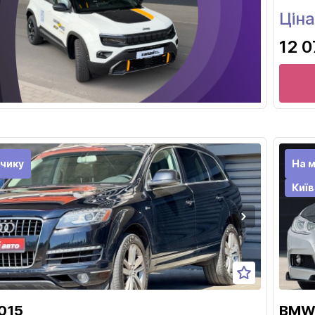
Ціна
12 0
чику
На 
Київ
015
BMW 