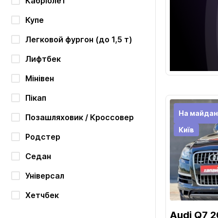
Кабріолет
Купе
Легковой фургон (до 1,5 т)
Лифтбек
Мінівен
Пікап
На майдан
Позашляховик / Кроссовер
Київ
Родстер
Седан
Універсал
Хетчбек
Audi Q7 2