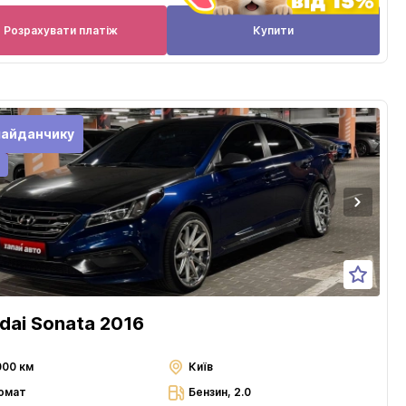
Розрахувати платіж
Купити
майданчику
dai Sonata 2016
000 км
Київ
омат
Бензин, 2.0