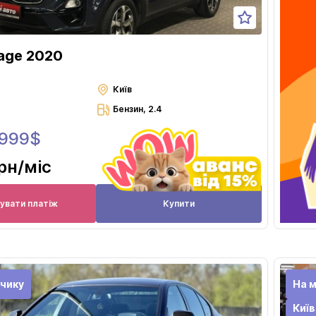
tage 2020
Київ
Бензин, 2.4
 999$
грн
/міс
увати платіж
Купити
чику
На 
Київ