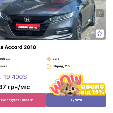
a Accord 2018
000 км
Київ
омат
Гібрид, 2.0
: 19 400$
87 грн
/міс
Розрахувати платіж
Купити