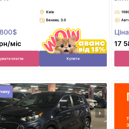
Київ
198
Бензин, 3.0
Авт
 800$
Ціна
грн
/міс
17 5
увати платіж
Купити
чику