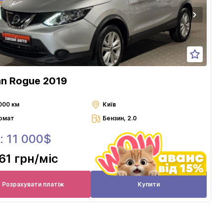
an Rogue 2019
000 км
Київ
омат
Бензин, 2.0
: 11 000$
61 грн
/міс
Розрахувати платіж
Купити