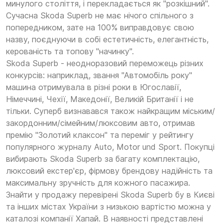
минулого століття, і перекладається як "розкішний".
Сучасна Skoda Superb не має нічого спільного з
попередником, зате на 100% виправдовує свою
назву, поєднуючи в собі естетичність, елегантність,
керованість та топову "начинку".
Skoda Superb - неодноразовий переможець різних
конкурсів: наприклад, звання "Автомобіль року"
машина отримувала в різні роки в Югославії,
Німеччині, Чехії, Македонії, Великій Британії і не
тільки. Суперб визнавався також найкращим міським/
закордонним/сімейним/люксовим авто, отримав
премію "Золотий клаксон" та переміг у рейтингу
популярного журналу Auto, Motor und Sport. Покупці
вибирають Skoda Superb за багату комплектацію,
люксовий екстер'єр, фірмову брендову надійність та
максимальну зручність для кожного пасажира.
Знайти у продажу перевірені Skoda Superb бу в Києві
та інших містах України з низькою вартістю можна у
каталозі компанії Хапай. В наявності представлені