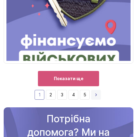
Показати ще
1
2
3
4
5
Потрібна
допомога? Ми на