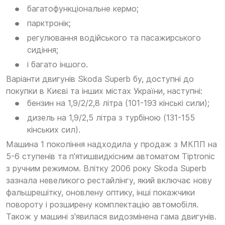
багатофункціональне кермо;
парктронік;
регулювання водійського та пасажирського
сидіння;
і багато іншого.
Варіанти двигунів Skoda Superb бу, доступні до
покупки в Києві та інших містах України, наступні:
бензин на 1,9/2/2,8 літра (101-193 кінські сили);
дизель на 1,9/2,5 літра з турбіною (131-155
кінських сил).
Машина 1 покоління надходила у продаж з МКПП на
5-6 ступенів та п'ятишвидкісним автоматом Tiptronic
з ручним режимом. Влітку 2006 року Skoda Superb
зазнала невеликого рестайлінгу, який включає нову
фальшрешітку, оновлену оптику, інші покажчики
повороту і розширену комплектацію автомобіля.
Також у машині з'явилася видозмінена гама двигунів.