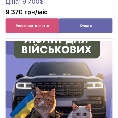
Ціна: 9 700$
9 370 грн
/міс
Розрахувати платіж
Купити