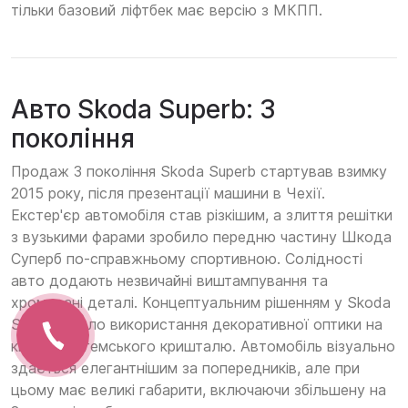
тільки базовий ліфтбек має версію з МКПП.
Авто Skoda Superb: 3
покоління
Продаж 3 покоління Skoda Superb стартував взимку
2015 року, після презентації машини в Чехії.
Екстер'єр автомобіля став різкішим, а злиття решітки
з вузькими фарами зробило передню частину Шкода
Суперб по-справжньому спортивною. Солідності
авто додають незвичайні виштампування та
хромовані деталі. Концептуальним рішенням у Skoda
Superb стало використання декоративної оптики на
кшталт богемського кришталю. Автомобіль візуально
здається елегантнішим за попередників, але при
цьому має великі габарити, включаючи збільшену на