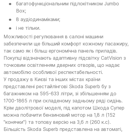
багатофункціональним підлокітником Jumbo
Box;
8 аудіодинаміками;
і не тільки.
Можливості регулювання в салоні машини
забезпечили ще більший комфорт кожному пасажиру,
так само як і більш ергономічна панель приладів.
Покупці відзначають адаптивну підсвітку CatVision з
точковим освітленням дверних отворів, що надає
автомобілю особливої респектабельності.
У продажу в Києві та інших містах країни
представлені рестайлінгові Skoda Superb бу з
багажником на 595-633 літри, зі збільшенням до
1700-1865 л при складеному задньому ряді сидінь.
Крім дволітрової моделі, під капотом Шкода Супер
можна побачити бензиновий мотор на 1,8 л (152
"конячки") та топову версію на 3,6 л (260 к.с).
Більшість Skoda Superb представлена на автоматі,