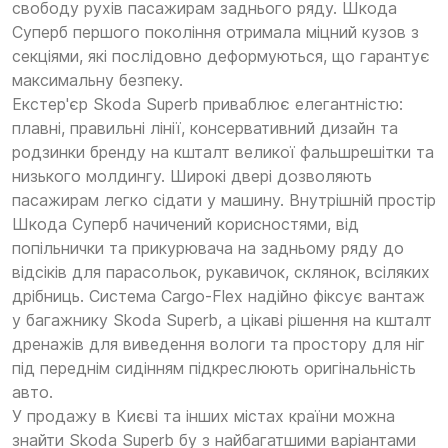
свободу рухів пасажирам заднього ряду. Шкода
Суперб першого покоління отримала міцний кузов з
секціями, які послідовно деформуються, що гарантує
максимальну безпеку.
Екстер'єр Skoda Superb приваблює елегантністю:
плавні, правильні лінії, консервативний дизайн та
родзинки бренду на кшталт великої фальшрешітки та
низького молдингу. Широкі двері дозволяють
пасажирам легко сідати у машину. Внутрішній простір
Шкода Суперб начичений корисностями, від
попільнички та прикурювача на задньому ряду до
відсіків для парасольок, рукавичок, склянок, всіляких
дрібниць. Система Cargo-Flex надійно фіксує вантаж
у багажнику Skoda Superb, а цікаві рішення на кшталт
дренажів для виведення вологи та простору для ніг
під переднім сидінням підкреслюють оригінальність
авто.
У продажу в Києві та інших містах країни можна
знайти Skoda Superb бу з найбагатшими варіантами