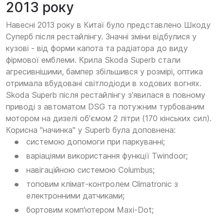
2013 року
Навесні 2013 року в Китаї було представлено Шкоду
Суперб після рестайлінгу. Значні зміни відбулися у
кузові - від форми капота та радіатора до виду
фірмової емблеми. Крила Skoda Superb стали
агресивнішими, бампер збільшився у розмірі, оптика
отримала вбудовані світлодіоди в ходових вогнях.
Skoda Superb після рестайлінгу з'явилася в повному
приводі з автоматом DSG та потужним турбованим
мотором на дизелі об'ємом 2 літри (170 кінських сил).
Корисна "начинка" у Superb була доповнена:
системою допомоги при паркуванні;
варіаціями використання функції Twindoor;
навігаційною системою Columbus;
топовим клімат-контролем Climatronic з
електронними датчиками;
бортовим комп'ютером Maxi-Dot;