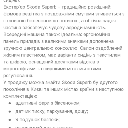
сидінь).
Екстер'єр Skoda Superb - традиційно розкішний:
фірмова решітка з поздовжніми смугами зливається з
головною біксеноновою оптикою, а обтічна задня
частина забезпечує чудову аеродинамічність.
Всередині машина також ідеальна: ергономічна
панель приладів з великими значками доповнена
зручною центральною консоллю. Салон оздоблений
якісним пластиком, має варіанти сидінь з текстилем
та шкірою, оснащений десятками відсіків з
мікрооліфтами та широкими можливостями
регулювання.
У продажу можна знайти Skoda Superb бу другого
покоління в Києві та інших містах країни з наступною
комплектацією:
адаптивні фари з біксеноном;
датчик тиску, паркування, дощу;
9 подушок безпеки;
панорамний дах з люком;