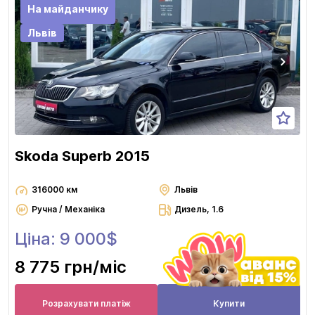
На майданчику
Львів
Skoda Superb 2015
316000 км
Львів
Ручна / Механіка
Дизель, 1.6
Ціна: 9 000$
8 775 грн
/міс
Розрахувати платіж
Купити