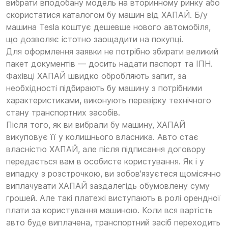
вибрати вподобану модель на вторинному ринку або
скористатися каталогом бу машин від ХАПАЙ. Б/у
машина Tesla коштує дешевше нового автомобіля,
що дозволяє істотно заощадити на покупці.
Для оформлення заявки не потрібно збирати великий
пакет документів — досить надати паспорт та ІПН.
Фахівці ХАПАЙ швидко обробляють запит, за
необхідності підбирають бу машину з потрібними
характеристиками, виконують перевірку технічного
стану транспортних засобів.
Після того, як ви вибрали бу машину, ХАПАЙ
викуповує її у колишнього власника. Авто стає
власністю ХАПАЙ, але після підписання договору
передається вам в особисте користування. Як і у
випадку з розстрочкою, ви зобов'язуєтеся щомісячно
виплачувати ХАПАЙ заздалегідь обумовлену суму
грошей. Але такі платежі виступають в ролі орендної
плати за користування машиною. Коли вся вартість
авто буде виплачена, транспортний засіб переходить