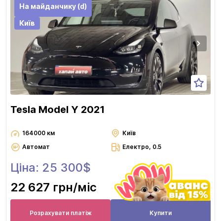
На майданчику (d)
Київ
Tesla Model Y 2021
164000 км
Київ
Автомат
Електро, 0.5
Ціна: 25 300$
22 627 грн
/міс
Розрахувати платіж
Купити