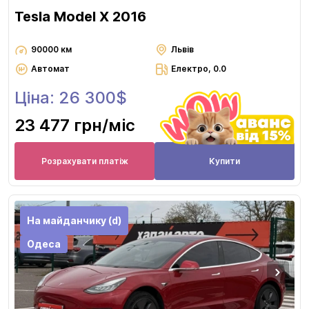
Tesla Model X 2016
90000 км
Львів
Автомат
Електро, 0.0
Ціна: 26 300$
23 477 грн
/міс
Розрахувати платіж
Купити
На майданчику (d)
Одеса