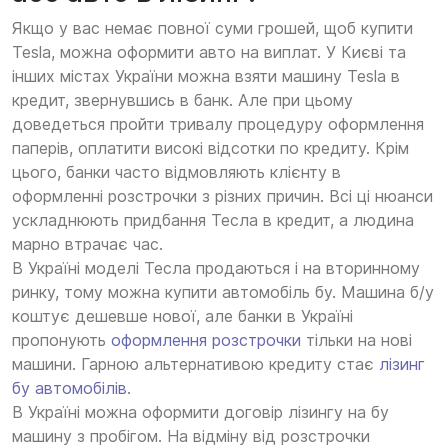
Якщо у вас немає повної суми грошей, щоб купити
Tesla, можна оформити авто на виплат. У Києві та
інших містах України можна взяти машину Tesla в
кредит, звернувшись в банк. Але при цьому
доведеться пройти тривалу процедуру оформлення
паперів, оплатити високі відсотки по кредиту. Крім
цього, банки часто відмовляють клієнту в
оформленні розстрочки з різних причин. Всі ці нюанси
ускладнюють придбання Тесла в кредит, а людина
марно втрачає час.
В Україні моделі Тесла продаються і на вторинному
ринку, тому можна купити автомобіль бу. Машина б/у
коштує дешевше нової, але банки в Україні
пропонують
оформлення розстрочки
тільки на нові
машини. Гарною альтернативою кредиту стає
лізинг
бу автомобілів
.
В Україні можна оформити договір лізингу на бу
машину з пробігом. На відміну від розстрочки