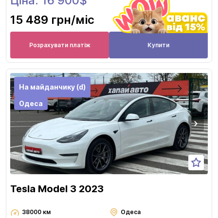
Ціна: 16 900$
15 489 грн
/міс
Розрахувати платіж
Купити
На майданчику (d)
Одеса
Tesla Model 3 2023
38000 км
Одеса