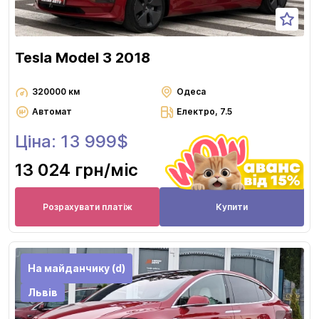
Tesla Model 3 2018
320000 км
Одеса
Автомат
Електро, 7.5
Ціна: 13 999$
13 024 грн
/міс
Розрахувати платіж
Купити
На майданчику (d)
Львів