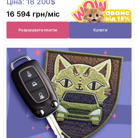
Ціна: 18 200$
16 594 грн
/міс
Розрахувати платіж
Купити