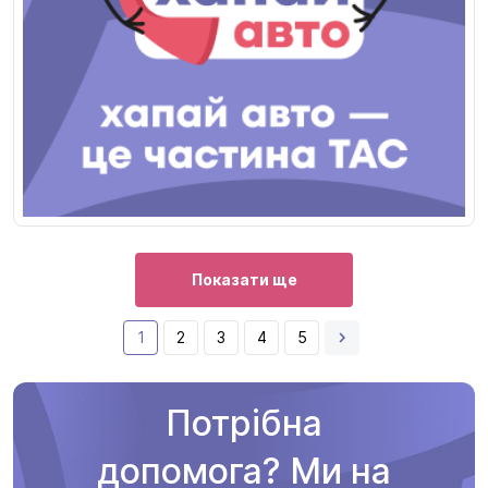
Показати ще
1
2
3
4
5
Потрібна
допомога? Ми на