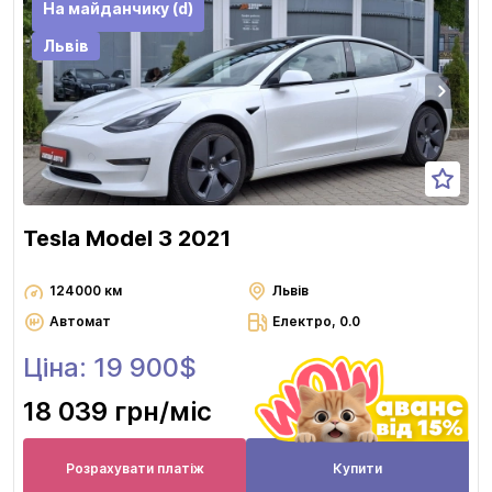
На майданчику (d)
Львів
Tesla Model 3 2021
124000 км
Львів
Автомат
Електро, 0.0
Ціна: 19 900$
18 039 грн
/міс
Розрахувати платіж
Купити