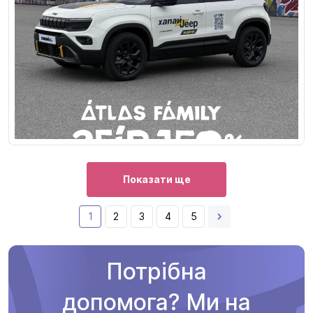
Показати ще
1
2
3
4
5
Потрібна
допомога? Ми на