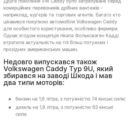
Друге покоління VW Caddy було затребуване серед
комерційних перевізників дрібних вантажів -
наприклад, кур'єрів та торгових агентів. Багато хто
цікавився покупкою автомобіля Volkswagen Caddy
для особистого користування, особливо фермери.
Однак згодом концепція пікапа Фольксваген Кадді
втратила актуальність на тлі більш потужних і
прохідних американських машин.
Недовго випускався також
Volkswagen Caddy Typ 9U, який
збирався на заводі Шкода і мав
два типи моторів:
бензин на 1,6 літра, з потужністю 74 кінські сили;
дизель на 1,9 літра, з потужністю 63 кінські
сили.