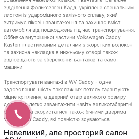
розвезення невеликої кількості вантажів. Багажне
відділення Фольксваген Кадді укріплене спеціальним
листом із удароміцного залізного сплаву, який
витримує пікові навантаження та захищає вміст
автомобіля від пошкоджень під час транспортування.
Оббивка внутрішньої частини Volkswagen Caddy
Kasten пластиковими деталями з жорстких волокон
та захисна накладка в нижньому отворі також
відповідають за збереження вантажів та самої
машини.
Транспортувати вантажі в WV Caddy - одне
задоволення: шість такелажних петель гарантують
міцне кріплення, а дверний отвір великого розміру
дозволяє легко завантажити навіть великогабаритні
речі. Можна скористатися також бічними дверима
Volkswagen Caddy, які повністю зсуваються.
Невеликий, але просторий салон