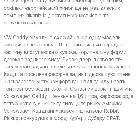
Volkswagen Caddy виявився неймовірно успішним,
оскільки європейський ринок ще не мав власних
помітних пікапів із достатньою місткістю та
розумною вартістю.
VW Caddy візуально схожий на ще одну модель
німецького концерну - Поло, включаючи передню
частину виступаючого кузова, і оригінальну форму
дзеркал заднього виду. Високі двері дозволяють
пасажирам зручно розміститися в салоні Volkswagen
Кадді, а посилена ресорна задня підвіска і укріплене
шасі забезпечують комфортну і швидку їзду навіть
при повному завантаженні. Основний варіант двигуна
Volkswagen Caddy - бензин на 1,6 літра, карбюратор, з
потужністю в 81 кінську силу. Для ринку Америки
Volkswagen Кадді випускався під назвою Rabbit
Pickup, конкурував з Форд Кур'єр і Субару БРАТ.