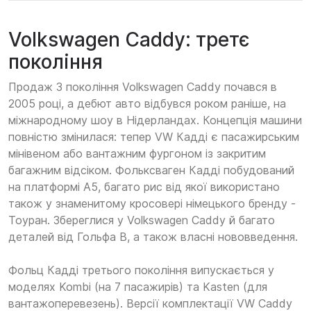
Volkswagen Caddy: третє
покоління
Продаж 3 покоління Volkswagen Caddy почався в
2005 році, а дебют авто відбувся роком раніше, на
міжнародному шоу в Нідерландах. Концепція машини
повністю змінилася: тепер VW Кадді є пасажирським
мінівеном або вантажним фургоном із закритим
багажним відсіком. Фольксваген Кадді побудований
на платформі А5, багато рис від якої використано
також у знаменитому кросовері німецького бренду -
Тоуран. Збереглися у Volkswagen Caddy й багато
деталей від Гольфа В, а також власні нововведення.
Фольц Кадді третього покоління випускається у
моделях Kombi (на 7 пасажирів) та Kasten (для
вантажоперевезень). Версії комплектації VW Caddy