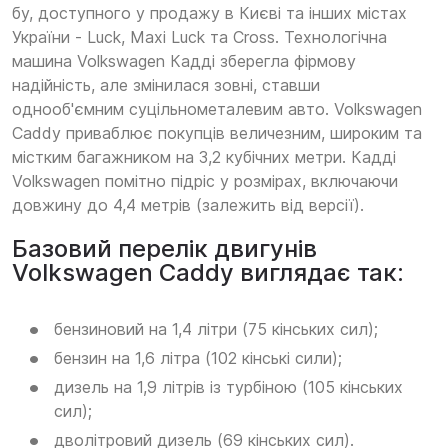
бу, доступного у продажу в Києві та інших містах
України - Luck, Maxi Luck та Cross. Технологічна
машина Volkswagen Кадді зберегла фірмову
надійність, але змінилася зовні, ставши
однооб'ємним суцільнометалевим авто. Volkswagen
Caddy приваблює покупців величезним, широким та
містким багажником на 3,2 кубічних метри. Кадді
Volkswagen помітно підріс у розмірах, включаючи
довжину до 4,4 метрів (залежить від версії).
Базовий перелік двигунів
Volkswagen Caddy виглядає так:
бензиновий на 1,4 літри (75 кінських сил);
бензин на 1,6 літра (102 кінські сили);
дизель на 1,9 літрів із турбіною (105 кінських
сил);
дволітровий дизель (69 кінських сил).