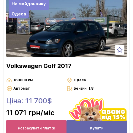
На майданчику
Одеса
Volkswagen Golf 2017
160000 км
Одеса
Автомат
Бензин, 1.8
Ціна: 11 700$
11 071 грн
/міс
Розрахувати платіж
Купити