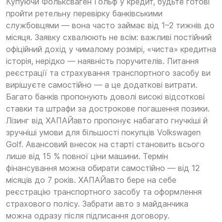
Купуючи Фольксваген Гольф у кредит, будьте готові
пройти ретельну перевірку банківськими
службовцями — вона часто займає від 1–2 тижнів до
місяця. Заявку схвалюють не всім: важливі постійний
офіційний дохід у чималому розмірі, «чиста» кредитна
історія, нерідко — наявність поручителів. Питання
реєстрації та страхування транспортного засобу ви
вирішуєте самостійно — а це додаткові витрати.
Багато банків пропонують доволі високі відсоткові
ставки та штрафи за дострокове погашення позики.
Лізинг від ХАПАЙавто пропонує набагато гнучкіші й
зручніші умови для більшості покупців Volkswagen
Golf. Авансовий внесок на старті становить всього
лише від 15 % повної ціни машини. Термін
фінансування можна обирати самостійно — від 12
місяців до 7 років. ХАПАЙавто бере на себе
реєстрацію транспортного засобу та оформлення
страхового полісу. Забрати авто з майданчика
можна одразу після підписання договору.