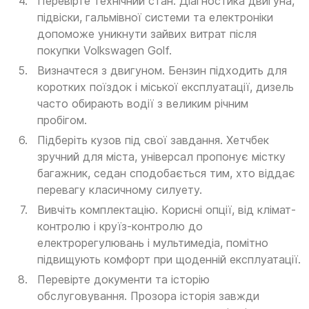
Перевірте технічний стан. Діагностика двигуна,
підвіски, гальмівної системи та електроніки
допоможе уникнути зайвих витрат після
покупки Volkswagen Golf.
Визначтеся з двигуном. Бензин підходить для
коротких поїздок і міської експлуатації, дизель
часто обирають водії з великим річним
пробігом.
Підберіть кузов під свої завдання. Хетчбек
зручний для міста, універсал пропонує містку
багажник, седан сподобається тим, хто віддає
перевагу класичному силуету.
Вивчіть комплектацію. Корисні опції, від клімат-
контролю і круїз-контролю до
електрорегулювань і мультимедіа, помітно
підвищують комфорт при щоденній експлуатації.
Перевірте документи та історію
обслуговування. Прозора історія завжди