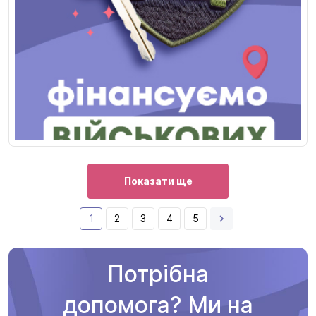
Показати ще
1
2
3
4
5
Потрібна
допомога? Ми на