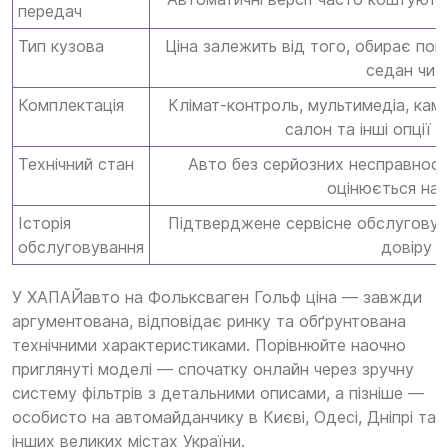
передач
Тип кузова
Ціна залежить від того, обирає по
седан чи 
Комплектація
Клімат-контроль, мультимедіа, каме
салон та інші опції 
Технічний стан
Авто без серйозних несправносте
оцінюється на
Історія
Підтверджене сервісне обслуговува
обслуговування
довіру 
У ХАПАЙавто на Фольксваген Гольф ціна — завжди
аргументована, відповідає ринку та обґрунтована
технічними характеристиками. Порівнюйте наочно
приглянуті моделі — спочатку онлайн через зручну
систему фільтрів з детальними описами, а пізніше —
особисто на автомайданчику в Києві, Одесі, Дніпрі та
інших великих містах України.