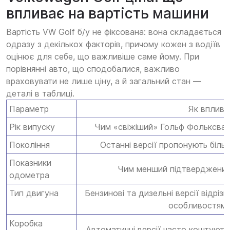
впливає на вартість машини
Вартість VW Golf б/у не фіксована: вона складається
одразу з декількох факторів, причому кожен з водіїв
оцінює для себе, що важливіше саме йому. При
порівнянні авто, що сподобалися, важливо
враховувати не лише ціну, а й загальний стан —
деталі в таблиці.
Параметр
Як вплива
Рік випуску
Чим «свіжіший» Гольф Фольксваг
Покоління
Останні версії пропонують біль
Показники
Чим менший підтверджений 
одометра
Тип двигуна
Бензинові та дизельні версії відріз
особливостями
Коробка
Автоматичні версії часто коштують 