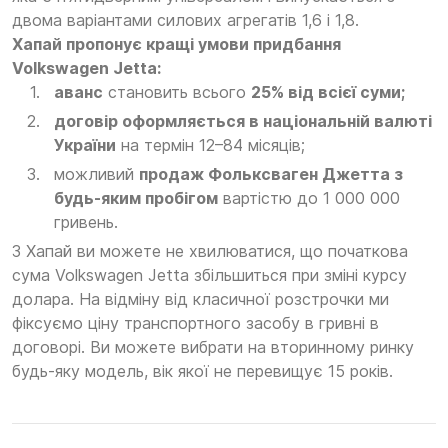
двома варіантами силових агрегатів 1,6 і 1,8.
Хапай пропонує кращі умови придбання
Volkswagen Jetta:
аванс
становить всього
25% від всієї суми;
договір оформляється в національній валюті
України
на термін 12–84 місяців;
можливий
продаж Фольксваген Джетта з
будь-яким пробігом
вартістю до 1 000 000
гривень.
З Хапай ви можете не хвилюватися, що початкова
сума Volkswagen Jetta збільшиться при зміні курсу
долара. На відміну від класичної розстрочки ми
фіксуємо ціну транспортного засобу в гривні в
договорі. Ви можете вибрати на вторинному ринку
будь-яку модель, вік якої не перевищує 15 років.