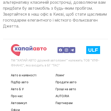
альтернативу класичній розстрочці, дозволяючи вам
придбати бу автомобіль з будь-яким пробігом.
Звертайтеся в наш офіс в Києві, щоб стати щасливим
господарем елегантного і місткого Фольксваген
Джетта.
ТМ "ХАПАЙ АВТО дружній автолізинг" належить ТОВ "УЛФ-
ФІНАНС", яка входить в БГ "ТАС"
Авто в наявності
Лізинг
Підбір авто
Продати авто
Авто Б У
Гроші на авто
Про нас
AUTO.RIA
Автовикуп
Партнерам
Офіси