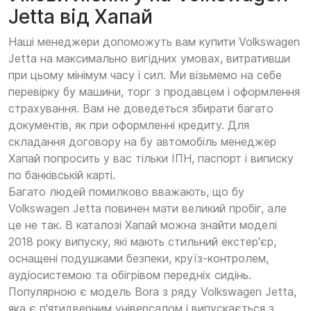
Jetta від Хапай
Наші менеджери допоможуть вам купити Volkswagen
Jetta на максимально вигідних умовах, витративши
при цьому мінімум часу і сил. Ми візьмемо на себе
перевірку бу машини, торг з продавцем і оформлення
страхування. Вам не доведеться збирати багато
документів, як при оформленні кредиту. Для
складання договору на бу автомобіль менеджер
Хапай попросить у вас тільки ІПН, паспорт і виписку
по банківській карті.
Багато людей помилково вважають, що бу
Volkswagen Jetta повинен мати великий пробіг, але
це не так. В каталозі Хапай можна знайти моделі
2018 року випуску, які мають стильний екстер'єр,
оснащені подушками безпеки, круїз-контролем,
аудіосистемою та обігрівом передніх сидінь.
Популярною є модель Bora з ряду Volkswagen Jetta,
яка є п'ятидверним універсалом і випускається з