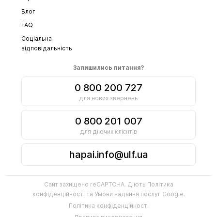
Блог
FAQ
Соціальна
відповідальність
Залишились питання?
0 800 200 727
для нових звернень
0 800 201 007
для діючих клієнтів
hapai.info@ulf.ua
Сайт захищено reCAPTCHA. Діють
Політика
конфіденційності
та
Умови надання послуг
Google.
Політика конфіденційності