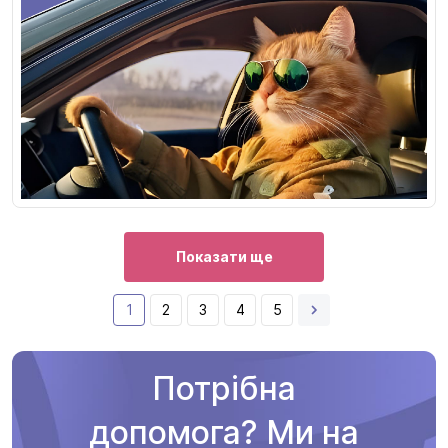
Показати ще
1
2
3
4
5
Потрібна
допомога? Ми на