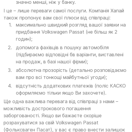
значно менші, ніж у банку.
І це – лише переваги самої послуги. Компанія Хапай
також пропонує вам свої плюси від співпраці:
максимально швидкий розгляд вашої заявки на
придбання Volkswagen Passat (не більш як 2
годин);
допомога фахівців в пошуку автомобіля
(підбираємо відповідні бв варіанти, виставлені
на продаж, в базі нашої фірми);
абсолютна прозорість (детально розповідаємо
вам про всі тонкощі майбутньої угоди);
відсутність додаткових платежів (поліс КАСКО
оформляємо тільки якщо Ви захочете).
Ще одна важлива перевага від співпраці з нами –
можливість дострокового погашення
заборгованості. Якщо ви бажаєте скоріше
розрахуватися за свій Volkswagen Passat
(Фольксваген Пасат), у вас є право внести залишок