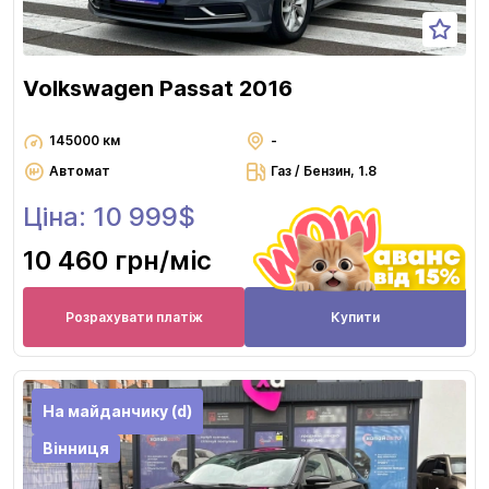
Volkswagen Passat 2016
145000 км
-
Автомат
Газ / Бензин, 1.8
Ціна: 10 999$
10 460 грн
/міс
Розрахувати платіж
Купити
На майданчику (d)
Вінниця