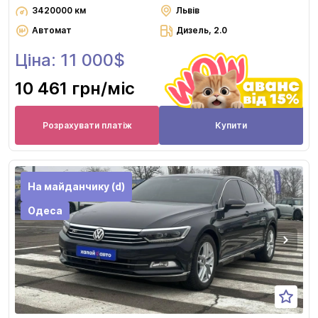
3420000 км
Львів
Автомат
Дизель, 2.0
Ціна: 11 000$
10 461 грн
/міс
Розрахувати платіж
Купити
На майданчику (d)
Одеса