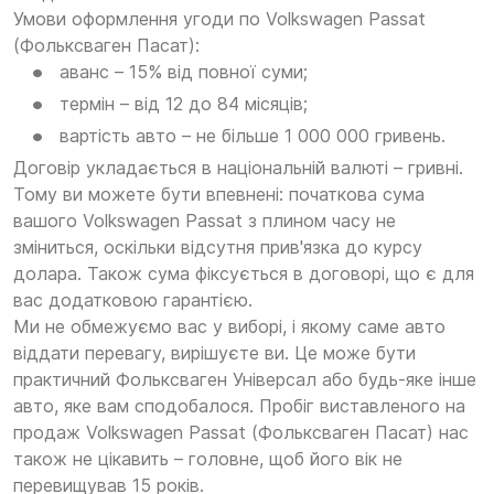
Умови оформлення угоди по Volkswagen Passat
(Фольксваген Пасат):
аванс – 15% від повної суми;
термін – від 12 до 84 місяців;
вартість авто – не більше 1 000 000 гривень.
Договір укладається в національній валюті – гривні.
Тому ви можете бути впевнені: початкова сума
вашого Volkswagen Passat з плином часу не
зміниться, оскільки відсутня прив'язка до курсу
долара. Також сума фіксується в договорі, що є для
вас додатковою гарантією.
Ми не обмежуємо вас у виборі, і якому саме авто
віддати перевагу, вирішуєте ви. Це може бути
практичний Фольксваген Універсал або будь-яке інше
авто, яке вам сподобалося. Пробіг виставленого на
продаж Volkswagen Passat (Фольксваген Пасат) нас
також не цікавить – головне, щоб його вік не
перевищував 15 років.