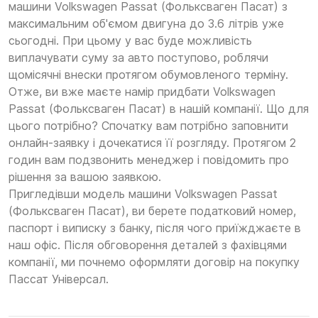
машини Volkswagen Passat (Фольксваген Пасат) з
максимальним об'ємом двигуна до 3.6 літрів уже
сьогодні. При цьому у вас буде можливість
виплачувати суму за авто поступово, роблячи
щомісячні внески протягом обумовленого терміну.
Отже, ви вже маєте намір придбати Volkswagen
Passat (Фольксваген Пасат) в нашій компанії. Що для
цього потрібно? Спочатку вам потрібно заповнити
онлайн-заявку і дочекатися її розгляду. Протягом 2
годин вам подзвонить менеджер і повідомить про
рішення за вашою заявкою.
Пригледівши модель машини Volkswagen Passat
(Фольксваген Пасат), ви берете податковий номер,
паспорт і виписку з банку, після чого приїжджаєте в
наш офіс. Після обговорення деталей з фахівцями
компанії, ми почнемо оформляти договір на покупку
Пассат Універсал.