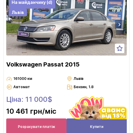
На майданчику (d)
Львів
Volkswagen Passat 2015
161000 км
Львів
Автомат
Бензин, 1.8
Ціна: 11 000$
10 461 грн
/міс
Розрахувати платіж
Купити