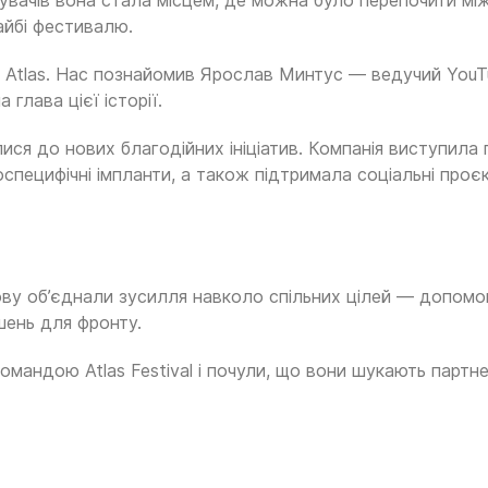
увачів вона стала місцем, де можна було перепочити мі
айбі фестивалю.
Atlas. Нас познайомив Ярослав Минтус — ведучий YouT
 глава цієї історії.
я до нових благодійних ініціатив. Компанія виступила
оспецифічні імпланти, а також підтримала соціальні проє
нову об’єднали зусилля навколо спільних цілей — допомо
шень для фронту.
омандою Atlas Festival і почули, що вони шукають партн