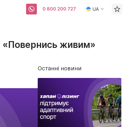
0 800 200 727
UA
ду «Повернись живим»
Останні новини