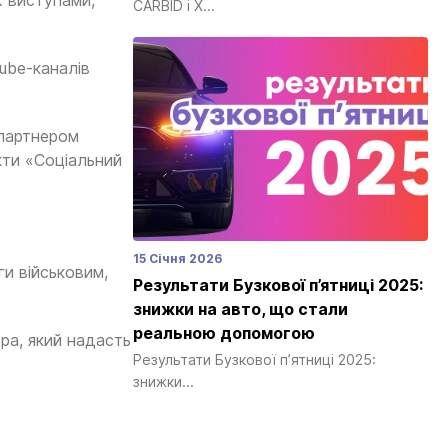
ж виступами,
CARBID і Х...
ube-каналів
 партнером
кти «Соціальний
15 Січня 2026
ги військовим,
Результати Бузкової п’ятниці 2025:
знижки на авто, що стали
реальною допомогою
ера, який надасть
Результати Бузкової п’ятниці 2025:
знижки...