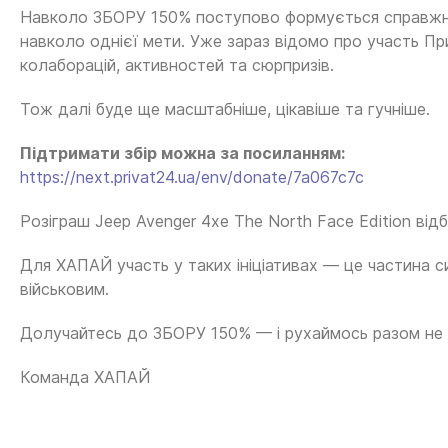
Навколо ЗБОРУ 150% поступово формується справжня At
навколо однієї мети. Уже зараз відомо про участь Пр
колаборацій, активностей та сюрпризів.
Тож далі буде ще масштабніше, цікавіше та гучніше.
Підтримати збір можна за посиланням:
https://next.privat24.ua/env/donate/7a067c7c
Розіграш Jeep Avenger 4xe The North Face Edition від
Для ХАПАЙ участь у таких ініціативах — це частина си
військовим.
Долучайтесь до ЗБОРУ 150% — і рухаймось разом не н
Команда ХАПАЙ