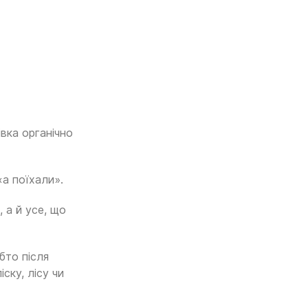
івка органічно
«а поїхали».
 а й усе, що
бто після
ску, лісу чи