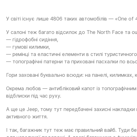
У світі існує лише 4806 таких автомобілів — «One of
У салоні теж багато відсилок до The North Face та ou
— гідрофобні сидіння,
— гумові килимки,
— ремінці та еластичні елементи в стилі туристичног
— топографічні патерни та приховані пасхалки по всь
Гори заховані буквально всюди: на панелі, килимках, к
Окрема любов — антибліковий капот із топографічним 
відблиски під час руху.
А ще це Jeep, тому тут передбачені захисні накладк
активного життя.
І так, багажник тут теж має правильний вайб. Туди бе