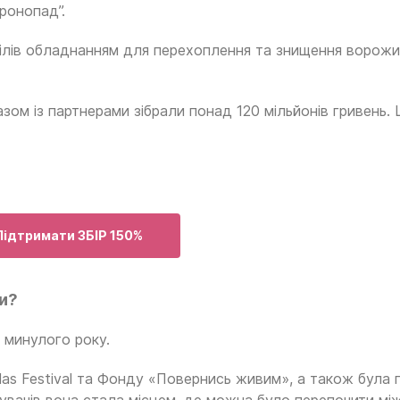
Дронопад”.
ділів обладнанням для перехоплення та знищення ворожи
зом із партнерами зібрали понад 120 мільйонів гривень. Ц
Підтримати ЗБІР 150%
ви?
е минулого року.
las Festival та Фонду «Повернись живим», а також була