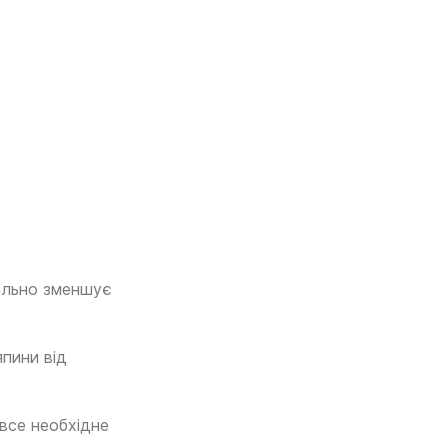
еально зменшує
пини від
 все необхідне