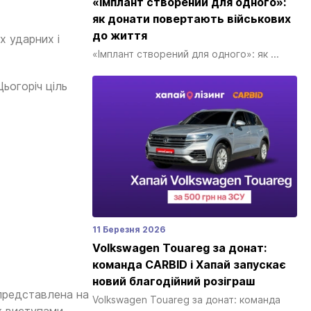
«Імплант створений для одного»:
як донати повертають військових
до життя
х ударних і
«Імплант створений для одного»: як ...
ьогоріч ціль
11 Березня 2026
Volkswagen Touareg за донат:
команда CARBID і Хапай запускає
новий благодійний розіграш
 представлена на
Volkswagen Touareg за донат: команда