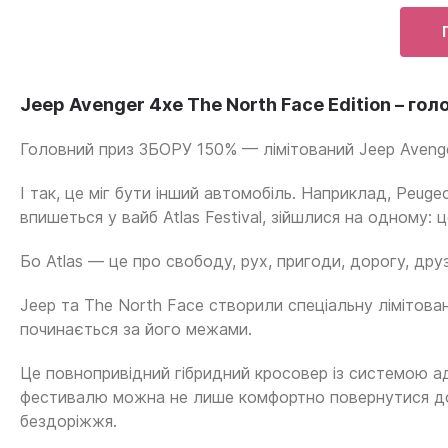
Jeep Avenger 4xe The North Face Edition – го
Головний приз ЗБОРУ 150% — лімітований Jeep Avenger
І так, це міг бути інший автомобіль. Наприклад, Peug
впишеться у вайб Atlas Festival, зійшлися на одному: 
Бо Atlas — це про свободу, рух, пригоди, дорогу, друзі
Jeep та The North Face створили спеціальну лімітован
починається за його межами.
Це повнопривідний гібридний кросовер із системою ад
фестивалю можна не лише комфортно повернутися додом
бездоріжжя.