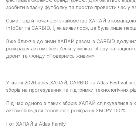
фестивалі окремою бренд-зоною. Для багатьох відвід
зробити власну футболку та просто провести час у в
Саме тоді й почалося знайомство ХАПАЙ з командою 
InfoCar та CARBID. І, як виявилося, це була лише перша
Вже ближче до зими ХАПАЙ разом із CARBID долучилис
розіграшу автомобіля Zeekr у межах збору на пацієнт
дрон» та Фонду «Повернись живим».
У квітні 2026 року ХАПАЙ, CARBID та Atlas Festival з
зборів на протезування та підтримки технологічних рі
Під час одного з таких зборів ХАПАЙ спілкувалися з к
автомобіль для головного розіграшу ЗБОРУ 150%.
І от ХАПАЙ в Atlas Family