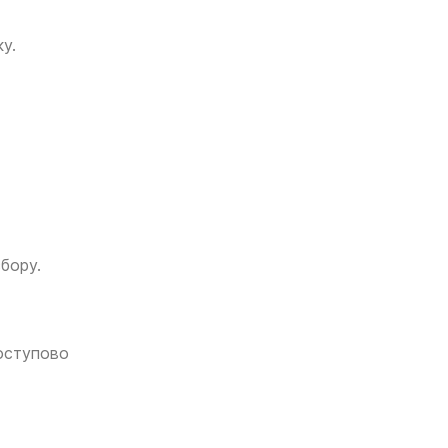
у.
збору.
поступово