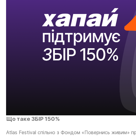
Що таке ЗБІР 150%
Atlas Festival спільно з Фондом «Повернись живим» п