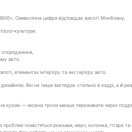
 4806». Символічна цифра відповідає висоті Монблану.
tdoor-культури:
о спорядження,
ому авто.
апоті, елементах інтер’єру та екстер’єру авто.
дизайном. Він не лише виглядає стильно в кадрі, а й р
и на кузові — можна трохи менше переживати через подря
з проблем помістяться рюкзаки, мерч, колонка, гітара та