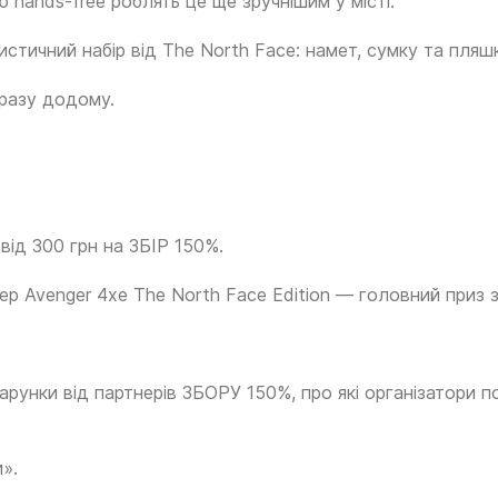
 hands-free роблять це ще зручнішим у місті.
тичний набір від The North Face: намет, сумку та пляшк
одразу додому.
від 300 грн на ЗБІР 150%.
ep Avenger 4xe The North Face Edition — головний приз 
дарунки від партнерів ЗБОРУ 150%, про які організатори 
».