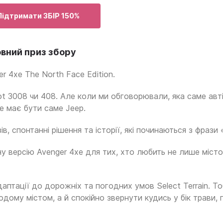
Підтримати ЗБІР 150%
ловний приз збору
 4xe The North Face Edition.
eot 3008 чи 408. Але коли ми обговорювали, яка саме авт
це має бути саме Jeep.
в, спонтанні рішення та історії, які починаються з фрази 
у версію Avenger 4xe для тих, хто любить не лише місто,
аптації до дорожніх та погодних умов Select Terrain. То
у містом, а й спокійно звернути кудись у бік трави, пі