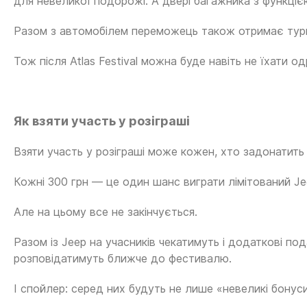
для невеликої подорожі. А двері багажника з функцією
Разом з автомобілем переможець також отримає турис
Тож після Atlas Festival можна буде навіть не їхати 
Як взяти участь у розіграші
Взяти участь у розіграші може кожен, хто задонатить 
Кожні 300 грн — це один шанс виграти лімітований Je
Але на цьому все не закінчується.
Разом із Jeep на учасників чекатимуть і додаткові по
розповідатимуть ближче до фестивалю.
І спойлер: серед них будуть не лише «невеликі бонуси