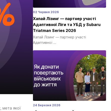
02 Червня 2026
Хапай Лізинг — партнер участі
Адаптивної Ліги та УБД у Subaru
Triatman Series 2026
Хапай Лізинг — партнер участі
Адаптивної ...
24 Березня 2026
, мета якої