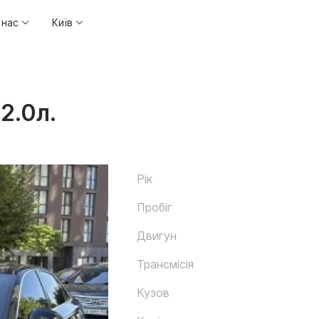
 нас
Київ
2.0л.
Рік
Пробіг
Двигун
Трансмісія
Кузов