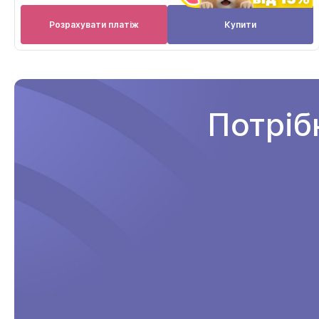
Розрахувати платіж
Купити
Потріб