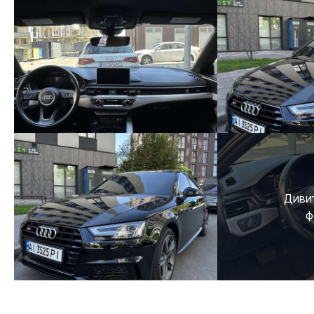
Дивит
ф