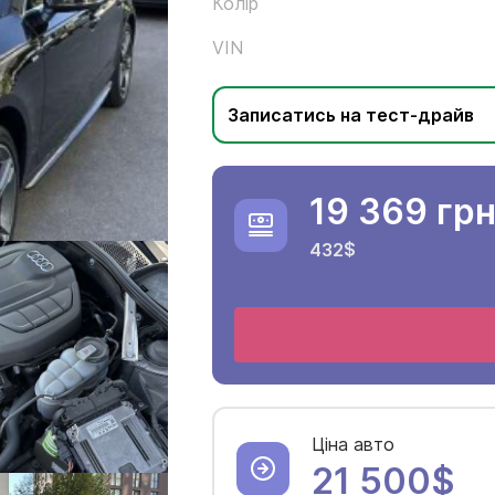
Колір
VIN
Записатись на тест-драйв
19 369 гр
432$
Ціна авто
21 500$