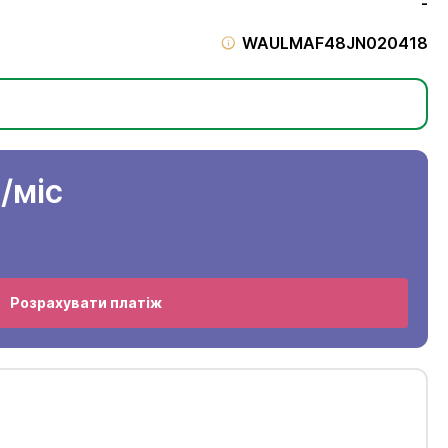
-
WAULMAF48JN020418
н
/міс
Розрахувати платіж