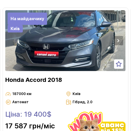
На майданчику
Київ
Honda Accord 2018
187000 км
Київ
Автомат
Гібрид, 2.0
Ціна: 19 400$
17 587 грн
/міс