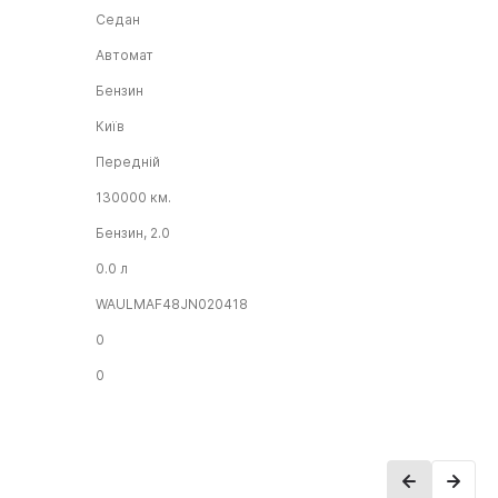
Седан
Автомат
Бензин
Київ
Передній
130000 км.
Бензин, 2.0
0.0 л
WAULMAF48JN020418
0
0