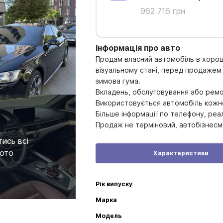
962 716 грн
Інформація про авто
Продам власний автомобіль в хорош
візуальному стані, перед продажем з
зимова гума.
Вкладень, обслуговування або ремо
Використовується автомобіль кожно
Більше інформації по телефону, реа
Продаж не терміновий, автобізнесм
ись всі
ото
Характеристики
Рік випуску
Марка
Модель