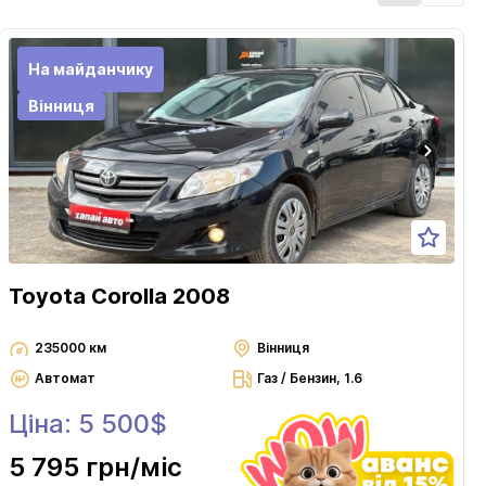
На майданчику
Вінниця
Toyota Corolla 2008
235000 км
Вінниця
Автомат
Газ / Бензин, 1.6
Ціна: 5 500$
5 795 грн
/міс