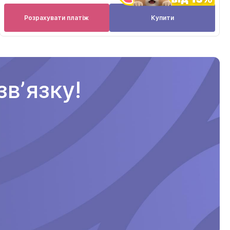
Розрахувати платіж
Купити
вʼязку!