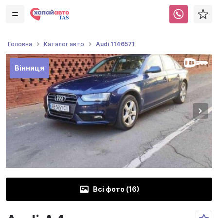
Audi 1146571
Головна
Каталог авто
Вінниця
Всі фото (
16
)