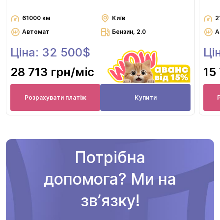
61000 км
Київ
2
Автомат
Бензин, 2.0
А
Ціна: 32 500$
Ці
28 713 грн
/міс
15
Розрахувати платіж
Купити
Потрібна
допомога? Ми на
звʼязку!