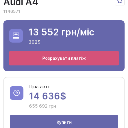
Audi A4
1146571
13 552 грн
/міс
302$
Розрахувати платіж
Ціна авто
14 636$
655 692 грн
Купити