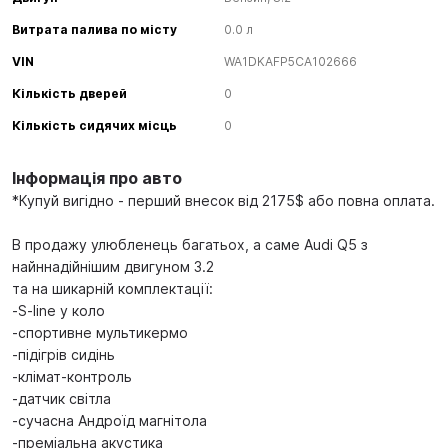
Витрата палива по місту
0.0 л
VIN
WA1DKAFP5CA102666
Кількість дверей
0
Кількість сидячих місць
0
Інформація про авто
*Купуй вигідно - перший внесок від 2175$ або повна оплата.
В продажу улюбленець багатьох, а саме Audi Q5 з
найннадійнішим двигуном 3.2
та на шикарній комплектації:
-S-line у коло
-спортивне мультикермо
-підігрів сидінь
-клімат-контроль
-датчик світла
-сучасна Андроїд магнітола
-преміальна акустика