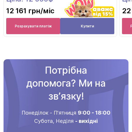
12 161 грн
/міс
22
Розрахувати платіж
Купити
Потрібна
допомога? Ми на
звʼязку!
Понеділок - Пʼятниця
9:00 - 18:00
Субота, Неділя
- вихідні