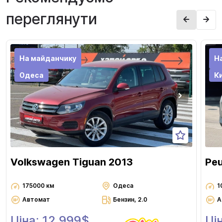
переглянути
На майданчику
Н
Одеса
Ки
Volkswagen Tiguan 2013
Pe
175000 км
Одеса
1
Автомат
Бензин, 2.0
А
Ціна: 12 999$
Ці