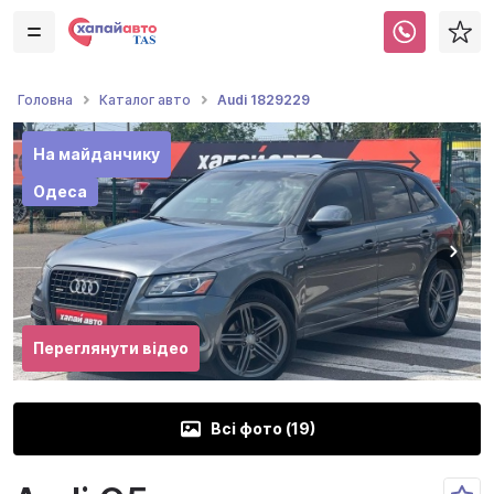
Audi 1829229
Головна
Каталог авто
На майданчику
Одеса
Переглянути відео
Всі фото (
19
)