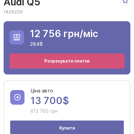
Audi Q5
1829229
12 756 грн
/міс
284$
Розрахувати платіж
Ціна авто
13 700$
613 760 грн
Купити