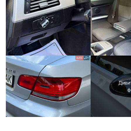
Дивит
ф