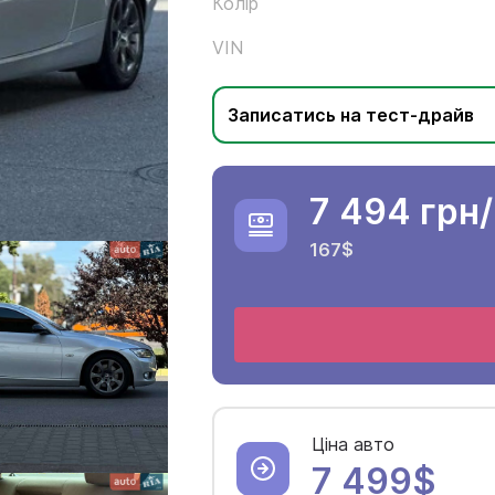
Колір
VIN
Записатись на тест-драйв
7 494 грн
167$
Ціна авто
7 499$