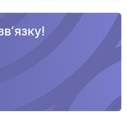
вʼязку!