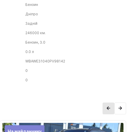
Бензин
Дніпро
Задній
246000 км.
Бензин, 3.0
0.0 л
WBAWE31040PV98142
0
0
На майданчику