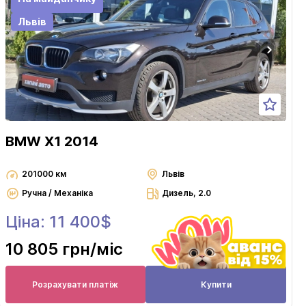
Львів
BMW X1 2014
201000 км
Львів
Ручна / Механіка
Дизель, 2.0
Ціна: 11 400$
10 805 грн
/міс
Розрахувати платіж
Купити