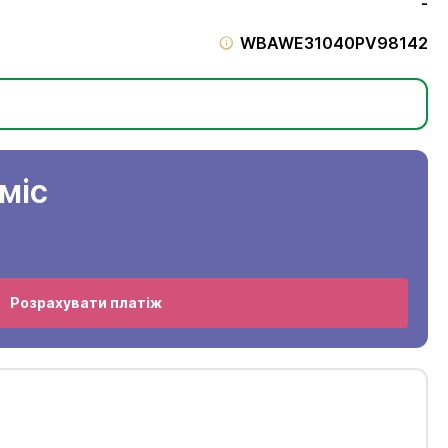
-
WBAWE31040PV98142
/міс
Розрахувати платіж