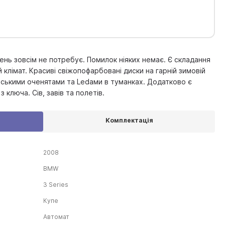
нь зовсім не потребує. Помилок ніяких немає. Є складання
клімат. Красиві свіжопофарбовані диски на гарній зимовій
ельськими оченятами та Ledами в туманках. Додатково є
 ключа. Сів, завів та полетів.
Комплектація
2008
BMW
3 Series
Купе
Автомат