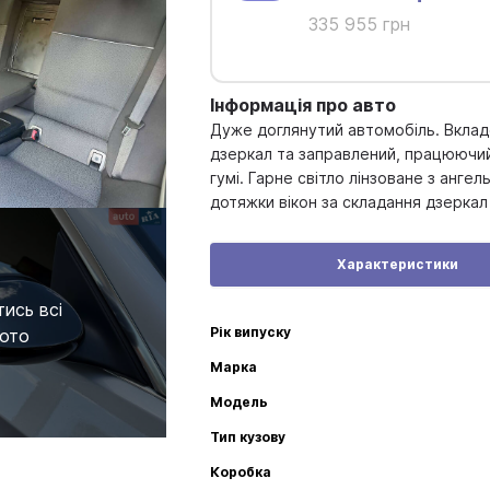
335 955 грн
Інформація про авто
Дуже доглянутий автомобіль. Вкладе
дзеркал та заправлений, працюючий 
гумі. Гарне світло лінзоване з анг
дотяжки вікон за складання дзеркал з
Характеристики
ись всі
Рік випуску
ото
Марка
Модель
Тип кузову
Коробка