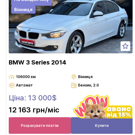
Вінниця
BMW 3 Series 2014
106000 км
Вінниця
Автомат
Бензин, 2.0
Ціна: 13 000$
12 163 грн
/міс
Розрахувати платіж
Купити