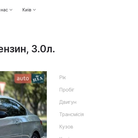
 нас
Київ
нзин, 3.0л.
Рік
Пробіг
Двигун
Трансмісія
Кузов