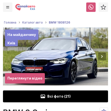
BMW 1808126
Головна
Каталог авто
На майданчику
Київ
Переглянути відео
Всі фото (
21
)