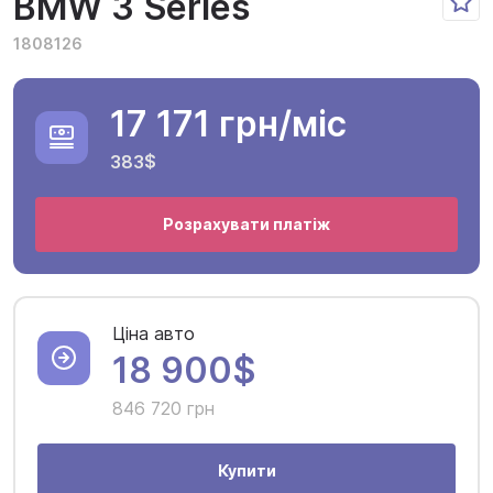
BMW 3 Series
1808126
17 171 грн
/міс
383$
Розрахувати платіж
Ціна авто
18 900$
846 720 грн
Купити