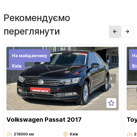
Рекомендуємо
переглянути
На майданчику
Н
Київ
В
Volkswagen Passat 2017
Toy
218000 км
Київ
2