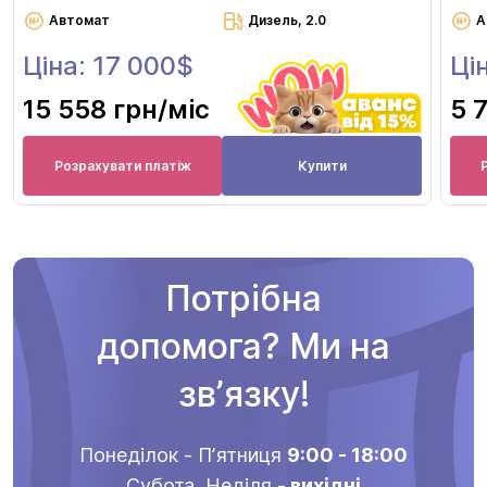
Автомат
Дизель, 2.0
А
Ціна: 17 000$
Ці
15 558 грн
/міс
5 
Розрахувати платіж
Купити
Потрібна
допомога? Ми на
звʼязку!
Понеділок - Пʼятниця
9:00 - 18:00
Субота, Неділя
- вихідні