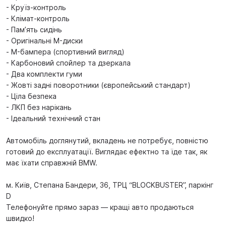
- Круїз-контроль
- Клімат-контроль
- Пам’ять сидінь
- Оригінальні M-диски
- M-бампера (спортивний вигляд)
- Карбоновий спойлер та дзеркала
- Два комплекти гуми
- Жовті задні поворотники (європейський стандарт)
- Ціла безпека
- ЛКП без нарікань
- Ідеальний технічний стан
Автомобіль доглянутий, вкладень не потребує, повністю
готовий до експлуатації. Виглядає ефектно та їде так, як
має їхати справжній BMW.
м. Київ, Степана Бандери, 36, ТРЦ “BLOCKBUSTER”, паркінг
D
Телефонуйте прямо зараз — кращі авто продаються
швидко!