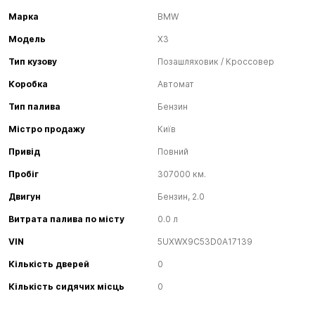
Марка
BMW
Модель
X3
Тип кузову
Позашляховик / Кроссовер
Коробка
Автомат
Тип палива
Бензин
Містро продажу
Київ
Привід
Повний
Пробіг
307000 км.
Двигун
Бензин, 2.0
Витрата палива по місту
0.0 л
VIN
5UXWX9C53D0A17139
Кількість дверей
0
Кількість сидячих місць
0