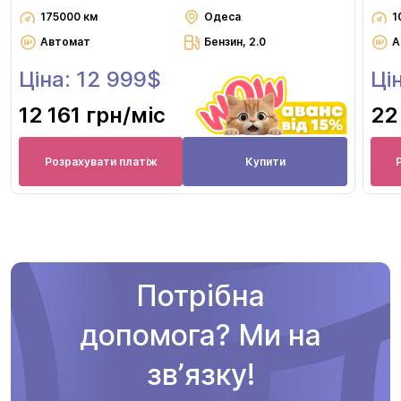
175000 км
Одеса
1
Автомат
Бензин, 2.0
А
Ціна: 12 999$
Ці
12 161 грн
/міс
22
Розрахувати платіж
Купити
Потрібна
допомога? Ми на
звʼязку!