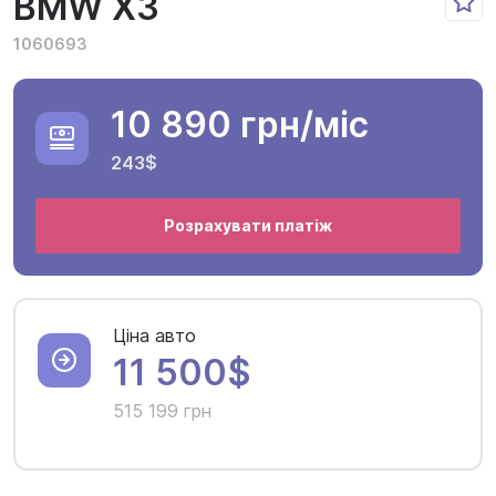
BMW X3
1060693
10 890 грн
/міс
243$
Розрахувати платіж
Ціна авто
11 500$
515 199 грн