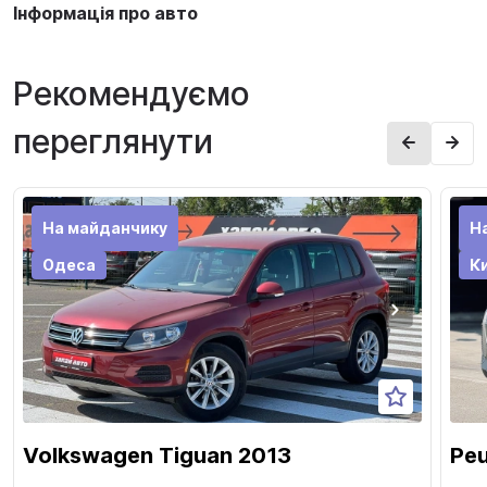
Інформація про авто
Рекомендуємо
переглянути
На майданчику
Н
Одеса
Ки
Volkswagen Tiguan 2013
Pe