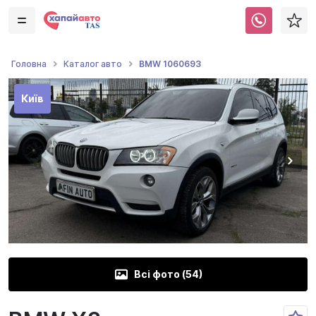
BMW 1060693
Головна
Каталог авто
Київ
Всі фото (
54
)