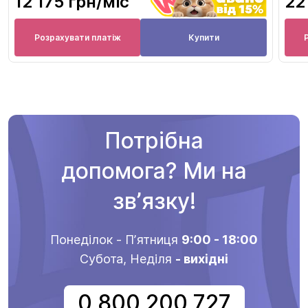
12 175 грн
/міс
22
Розрахувати платіж
Купити
Потрібна
допомога? Ми на
звʼязку!
Понеділок - Пʼятниця
9:00 - 18:00
Субота, Неділя
- вихідні
0 800 200 727