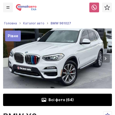
BMW 961027
Головна
Каталог авто
Рівне
Всі фото (
64
)