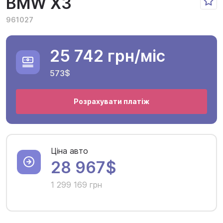
BMW X3
961027
25 742 грн
/міс
573$
Розрахувати платіж
Ціна авто
28 967$
1 299 169 грн