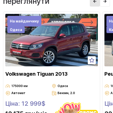
переглянути
На майданчику
Н
Одеса
Ки
Volkswagen Tiguan 2013
Pe
175000 км
Одеса
1
Автомат
Бензин, 2.0
А
Ціна: 12 999$
Ці