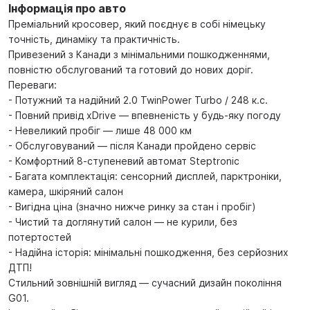
Інформація про авто
Преміальний кросовер, який поєднує в собі німецьку
точність, динаміку та практичність.
Привезений з Канади з мінімальними пошкодженнями,
повністю обслугований та готовий до нових доріг.
Переваги:
- Потужний та надійний 2.0 TwinPower Turbo / 248 к.с.
- Повний привід xDrive — впевненість у будь-яку погоду
- Невеликий пробіг — лише 48 000 км
- Обслуговуваний — після Канади пройдено сервіс
- Комфортний 8-ступеневий автомат Steptronic
- Багата комплектація: сенсорний дисплей, парктроніки,
камера, шкіряний салон
- Вигідна ціна (значно нижче ринку за стан і пробіг)
- Чистий та доглянутий салон — не курили, без
потертостей
- Надійна історія: мінімальні пошкодження, без серйозних
ДТП!
Стильний зовнішній вигляд — сучасний дизайн покоління
G01.