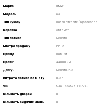
Марка
BMW
Модель
X3
Тип кузову
Позашляховик / Кроссовер
Коробка
Автомат
Тип палива
Бензин
Містро продажу
Рівне
Привід
Повний
Пробіг
44000 км.
Двигун
Бензин, 2.0
Витрата палива по місту
0.0 л
VIN
5UXTR9C57KLP87740
Кількість дверей
0
Кількість сидячих місць
0