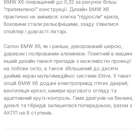
BMW X6 покращений до 0,32 за рахунок більш
"приземленої" конструкції. Дизайн BMW X6
практично не змінився: злегка "підросли" крила,
боковини стали рельєфнішими, ззаду з'явилися
спойлер і довгасті ліхтарі.
Салон BMW X6, як і раніше, декорований шкірою,
деревом і полірованим алюмінієм. Помітний в машині
інший дизайн панелі приладів з можливістю проекції
на лобове скло, а також збільшений до десяти
дюймів екран мультимедійної системи iDrive. У пакет
опцій BMW X6 додані електропривід п'ятих дверей,
вентиляція крісел, камери кругового огляду та
адаптивний круїз-контроль. Гама двигунів на бензині,
дизелі та гібридів залишилася попередньою, разом з
АКПП на 8 ступенів.