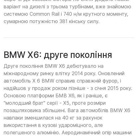
варіант на дизелі з трьома турбінами, вже знайомою
системою Common Rail і 740 н/м крутного моменту,
сумарною потужністю 381 кінську силу.
BMW X6: друге покоління
Друге покоління BMW X6 дебютувало на
міжнародному ринку влітку 2014 року. Оновлений
автомобіль X 6 BMW справив справжній фурор, і
надійшов у продаж роком пізніше - з січня 2015 року.
Основою платформи БМВ Х6, як і раніше, є
"молодший брат" серії - Х5, проте розміри
позашляховика збільшені. Вага автомобілів BMW X6
навпаки зменшилася на 40 кг за рахунок
використання в кузові удароміцного, але
полегшеного алюмінію. Аеродинамічний опір машини