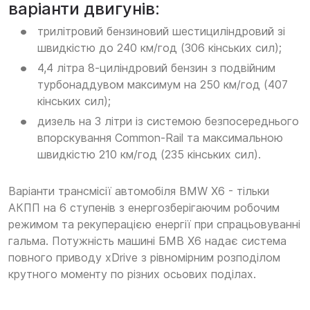
варіанти двигунів:
трилітровий бензиновий шестициліндровий зі
швидкістю до 240 км/год (306 кінських сил);
4,4 літра 8-циліндровий бензин з подвійним
турбонаддувом максимум на 250 км/год (407
кінських сил);
дизель на 3 літри із системою безпосереднього
впорскування Common-Rail та максимальною
швидкістю 210 км/год (235 кінських сил).
Варіанти трансмісії автомобіля BMW X6 - тільки
АКПП на 6 ступенів з енергозберігаючим робочим
режимом та рекуперацією енергії при спрацьовуванні
гальма. Потужність машині БМВ X6 надає система
повного приводу xDrive з рівномірним розподілом
крутного моменту по різних осьових поділах.