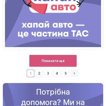
Показати ще
1
2
3
4
5
Потрібна
допомога? Ми на