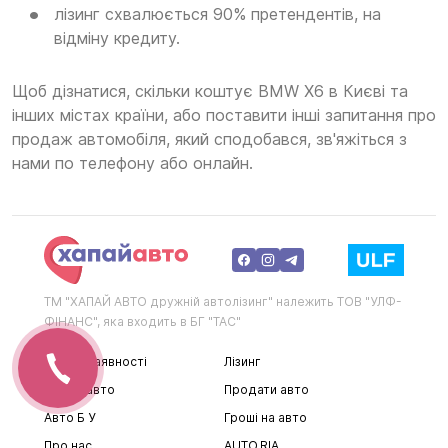
лізинг схвалюється 90% претендентів, на
відміну кредиту.
Щоб дізнатися, скільки коштує BMW X6 в Києві та
інших містах країни, або поставити інші запитання про
продаж автомобіля, який сподобався, зв'яжіться з
нами по телефону або онлайн.
ТМ "ХАПАЙ АВТО дружній автолізинг" належить ТОВ "УЛФ-
ФІНАНС", яка входить в БГ "ТАС"
Авто в наявності
Лізинг
Підбір авто
Продати авто
Авто Б У
Гроші на авто
Про нас
AUTO.RIA