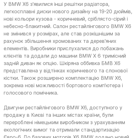
У BMW X6 з'явилися інші решітки радіатора,
легкосплавні диски нового дизайну на 19-20 дюймів,
нові кольори кузова - коричневий, сріблясто-сірий і
небесно-блакитний. Салон рестайлінгового BMW X6
не змінився у розмірах, але став розкішнішим за
рахунок збільшення хромованих та дерев'яних
елементів. Виробники прислухалися до побажань
клієнтів та додали до машини BMW X 6 тримісний
задній диван як опцію. Шкіряна оббивка БМВ Х6
представлена у відтінках коричневого та слонової
кістки. Також розширено комплектацію BMW X6,
зокрема нові можливості бортового комп'ютера і
голосового помічника.
Двигуни рестайлінгового BMW X6, доступного у
продажу в Києві та інших містах країни, були
перероблені німецьким виробником з урахуванням
екологічних вимог та отримали стандартизацію
Євро-6. До базових моторів X6 BMW додано новий