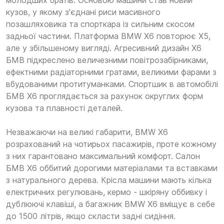
молодших братів. Основою машини став новий
кузов, у якому з'єднані риси масивного
позашляховика та спорткара із сильним скосом
задньої частини. Платформа BMW X6 повторює Х5,
але у збільшеному вигляді. Агресивний дизайн Х6
БМВ підкреслено величезними повітрозабірниками,
ефектними радіаторними гратами, великими фарами з
вбудованими протитуманками. Спортшик в автомобілі
БМВ X6 проглядається за рахунок округлих форм
кузова та плавності деталей.
Незважаючи на великі габарити, BMW X6
розрахований на чотирьох пасажирів, проте кожному
з них гарантовано максимальний комфорт. Салон
БМВ Х6 оббитий дорогими матеріалами та вставками
з натурального дерева. Крісла машини мають кілька
електричних регулювань, кермо - шкіряну оббивку і
дублюючі клавіші, а багажник BMW X6 вміщує в себе
до 1500 літрів, якщо скласти задні сидіння.