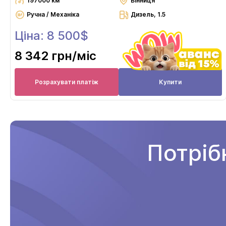
197000 км
Вінниця
Ручна / Механіка
Дизель, 1.5
Ціна: 8 500$
8 342 грн
/міс
Розрахувати платіж
Купити
Потріб