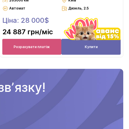
263000 км
Київ
Автомат
Дизель, 2.5
Ціна: 28 000$
24 887 грн
/міс
Розрахувати платіж
Купити
вʼязку!