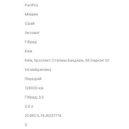
Pacifica
Мінівен
Сірий
Автомат
Гібрид
Київ
Київ, проспект Степана Бандери, 36 (паркінг D)
На майданчику
Передній
128000 км.
Гібрид, 3.5
0.0 л
2C4RC1L76JR237774
0