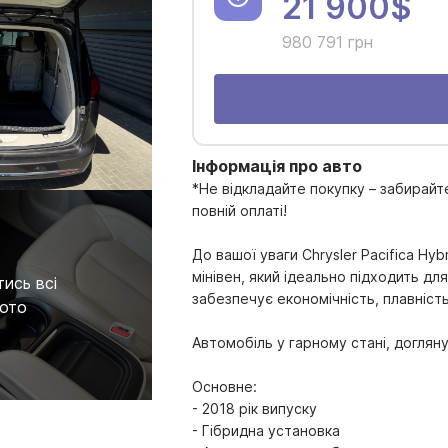
21 900$
980 791 грн
Інформація про авто
*Не відкладайте покупку – забирайт
повній оплаті!
До вашої уваги Chrysler Pacifica H
мінівен, який ідеально підходить д
ись всі
забезпечує економічність, плавніст
ото
Автомобіль у гарному стані, догляну
Основне:
- 2018 рік випуску
- Гібридна установка