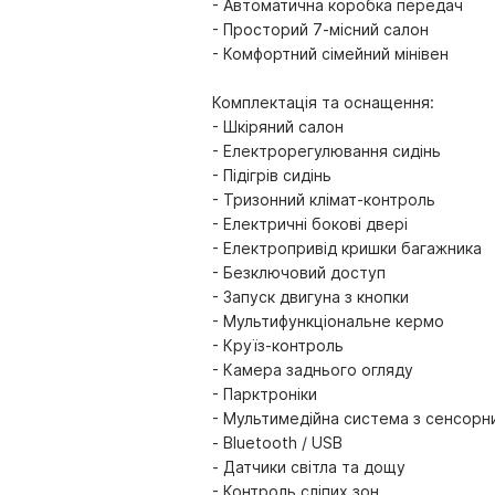
- Автоматична коробка передач
- Просторий 7-місний салон
- Комфортний сімейний мінівен
Комплектація та оснащення:
- Шкіряний салон
- Електрорегулювання сидінь
- Підігрів сидінь
- Тризонний клімат-контроль
- Електричні бокові двері
- Електропривід кришки багажника
- Безключовий доступ
- Запуск двигуна з кнопки
- Мультифункціональне кермо
- Круїз-контроль
- Камера заднього огляду
- Парктроніки
- Мультимедійна система з сенсор
- Bluetooth / USB
- Датчики світла та дощу
- Контроль сліпих зон