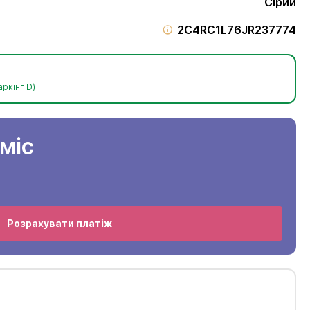
Сірий
2C4RC1L76JR237774
аркінг D)
/міс
Розрахувати платіж