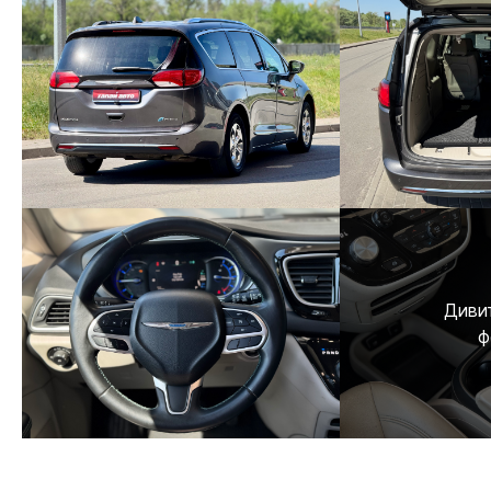
Дивит
ф