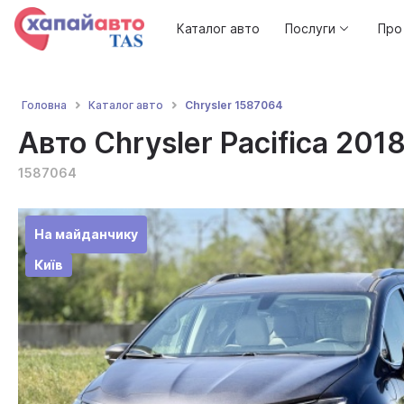
Каталог авто
Послуги
Про
Chrysler 1587064
Головна
Каталог авто
Авто Chrysler Pacifica 2018
1587064
На майданчику
Київ