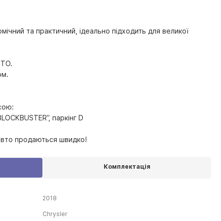
ічний та практичний, ідеально підходить для великої
СТО.
ом.
сою:
“BLOCKBUSTER”, паркінг D
авто продаються швидко!
Комплектація
2018
Chrysler