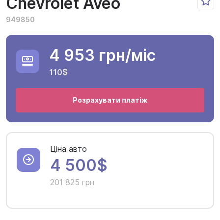
Chevrolet Aveo
949850
4 953 грн
/міс
110$
Розрахувати платіж
Ціна авто
4 500$
201 825 грн