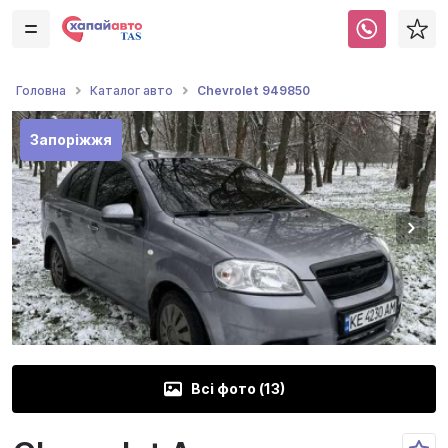
Chevrolet 949850
Головна
Каталог авто
Запоріжжя
Всі фото (
13
)