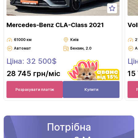
Mercedes-Benz CLA-Class 2021
Vol
61000 км
Київ
2
Автомат
Бензин, 2.0
А
Ціна: 32 500$
Ці
28 745 грн
/міс
15
Розрахувати платіж
Купити
Потрібна