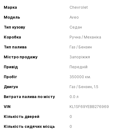
Марка
Chevrolet
Модель
Aveo
Тип кузову
Седан
Коробка
Ручна / Механіка
Тип палива
Газ / Бензин
Містро продажу
Запоріжжя
Привід
Передній
Пробіг
350000 км.
Двигун
Газ / Бензин, 1.5
Витрата палива по місту
0.0 л
VIN
KL1SF69YEBB276969
Кількість дверей
0
Кількість сидячих місць
0