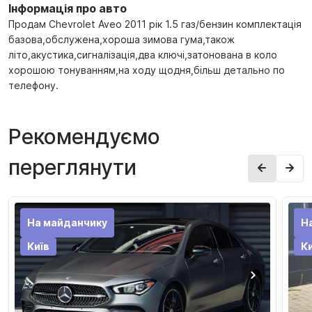
Інформація про авто
Продам Chevrolet Aveo 2011 рік 1.5 газ/бензин комплектація
базова,обслужена,хороша зимова гума,також
лiто,акустика,сигналізація,два ключі,затонована в коло
хорошою тонуванням,на ходу щодня,більш детально по
телефону.
Рекомендуємо
переглянути
На майданчику
Н
Київ
Ки