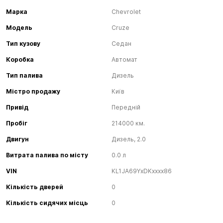
Марка
Chevrolet
Модель
Cruze
Тип кузову
Седан
Коробка
Автомат
Тип палива
Дизель
Містро продажу
Київ
Привід
Передній
Пробіг
214000 км.
Двигун
Дизель, 2.0
Витрата палива по місту
0.0 л
VIN
KL1JA69YxDKxxxx86
Кількість дверей
0
Кількість сидячих місць
0