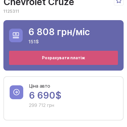
Chevrolet Cruze
1125311
6 808 грн
/міс
151$
Розрахувати платіж
Ціна авто
6 690$
299 712 грн