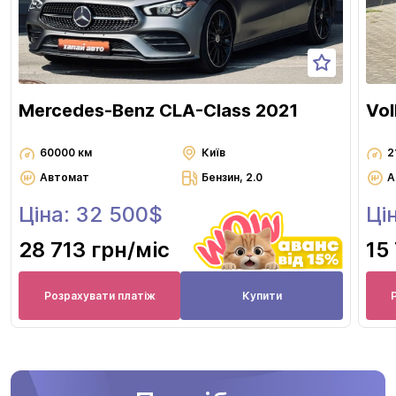
Mercedes-Benz CLA-Class 2021
Vol
60000 км
Київ
2
Автомат
Бензин, 2.0
А
Ціна: 32 500$
Ці
28 713 грн
/міс
15
Розрахувати платіж
Купити