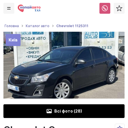
Chevrolet 1125311
Головна
Каталог авто
Київ
Всі фото (
28
)