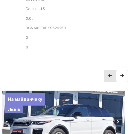
Бензин, 1.5
0.0 л
3GNAXSEV0KS629258
0
0
На майданчику
Львів