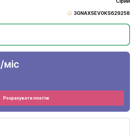
Сірий
3GNAXSEV0KS629258
н
/міс
Розрахувати платіж