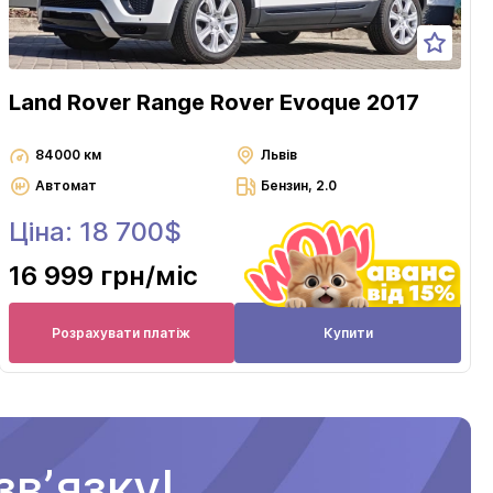
Land Rover Range Rover Evoque 2017
84000 км
Львів
Автомат
Бензин, 2.0
Ціна: 18 700$
16 999 грн
/міс
Розрахувати платіж
Купити
вʼязку!