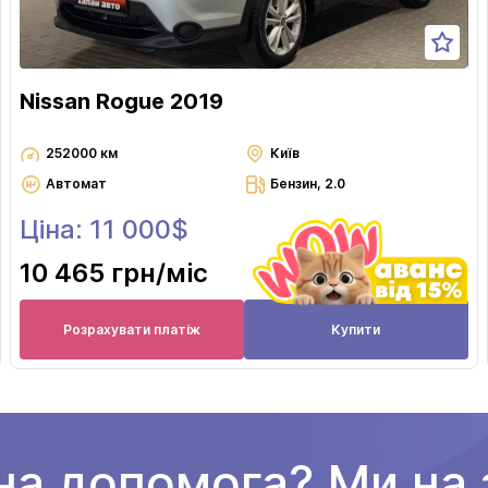
Nissan Rogue 2019
252000 км
Київ
Автомат
Бензин, 2.0
Ціна: 11 000$
10 465 грн
/міс
Розрахувати платіж
Купити
на допомога? Ми на з