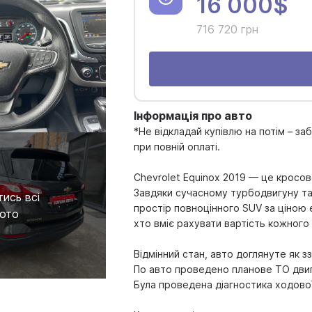
16 000$
716 720 грн
Інформація про авто
*Не відкладай купівлю на потім – з
при повній оплаті.
Chevrolet Equinox 2019 — це кросов
Завдяки сучасному турбодвигуну та
ись всі
простір повноцінного SUV за ціною е
ото
хто вміє рахувати вартість кожного
Відмінний стан, авто доглянуте як ззо
По авто проведено планове ТО двиг
Була проведена діагностика ходової