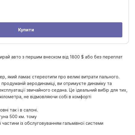
Купити
абирай авто з першим внеском від 1800 $ або без переплат
ер, який ламає стереотипи про великі витрати пального.
 продуманій аеродинаміці, ви отримуєте динаміку та
ксплуатації звичайного седана. Це ідеальний вибір для тих,
 кілометра, не відмовляючи собі в комфорті
вні так і в салоні.
уна 500 км. тому
 частини із обслуговуванням гальмівної системи