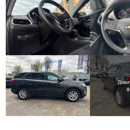
Дивит
ф