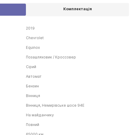
Комплектація
2019
Chevrolet
Equinox
Позашляховик / Кроссовер
Сірий
Автомат
Бензин
Вінниця
Вінниця, Немирівське шосе 94Е
На майданчику
Повний
65000 км.