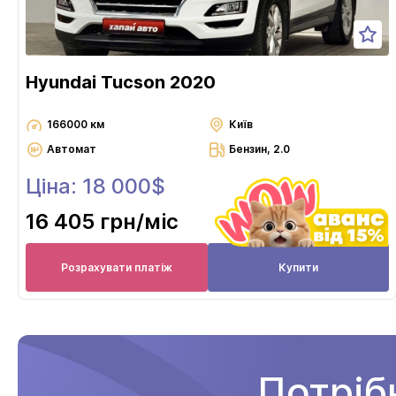
Hyundai Tucson 2020
166000 км
Київ
Автомат
Бензин, 2.0
Ціна: 18 000$
16 405 грн
/міс
Розрахувати платіж
Купити
Потріб