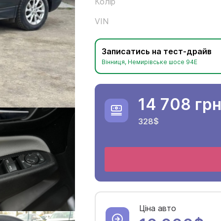
Колір
VIN
Записатись на тест-драйв
Вінниця, Немирівське шосе 94Е
14 708 гр
328$
Ціна авто