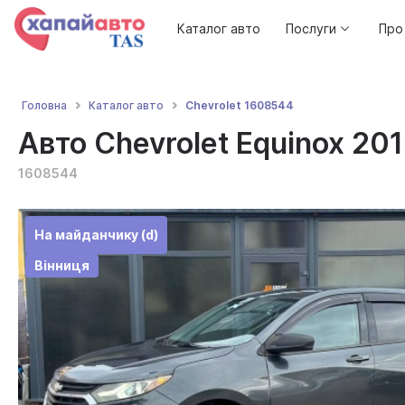
Каталог авто
Послуги
Про
Chevrolet 1608544
Головна
Каталог авто
Авто Chevrolet Equinox 201
1608544
На майданчику (d)
Вінниця