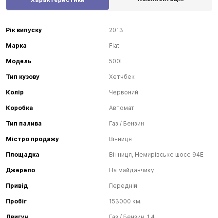
Рік випуску
2013
Марка
Fiat
Модель
500L
Тип кузову
Хетчбек
Колір
Червоний
Коробка
Автомат
Тип палива
Газ / Бензин
Містро продажу
Вінниця
Площадка
Вінниця, Немирівське шосе 94Е
Джерело
На майданчику
Привід
Передній
Пробіг
153000 км.
Двигун
Газ / Бензин, 1.4