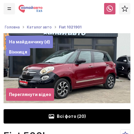
Fiat 1021901
Головна
Каталог авто
На майданчику (d)
Вінниця
Переглянути відео
Всі фото (
20
)