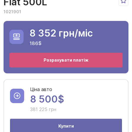
Fiat 500L
1021901
8 352 грн
/міс
186$
Розрахувати платіж
Ціна авто
8 500$
381 225 грн
Купити