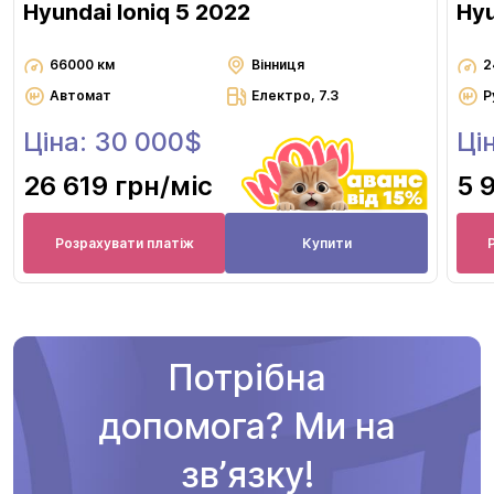
Hyundai Ioniq 5 2022
Hyu
66000 км
Вінниця
2
Автомат
Електро, 7.3
Р
Ціна: 30 000$
Ці
26 619 грн
/міс
5 
Розрахувати платіж
Купити
Потрібна
допомога? Ми на
звʼязку!