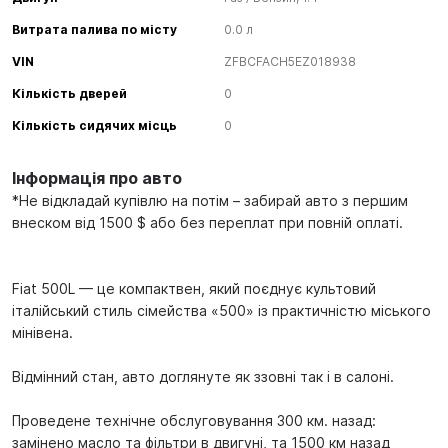
Витрата палива по місту
0.0 л
VIN
ZFBCFACH5EZ018938
Кількість дверей
0
Кількість сидячих місць
0
Інформація про авто
*Не відкладай купівлю на потім – забирай авто з першим
внеском від 1500 $ або без переплат при повній оплаті.
Fiat 500L — це компактвен, який поєднує культовий
італійський стиль сімейства «500» із практичністю міського
мінівена.
Відмінний стан, авто доглянуте як ззовні так і в салоні.
Проведене технічне обслуговування 300 км. назад:
замінено масло та фільтри в двигуні, та 1500 км назад