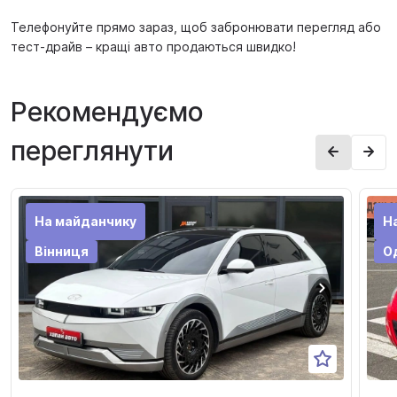
Телефонуйте прямо зараз, щоб забронювати перегляд або
тест-драйв – кращі авто продаються швидко!
Рекомендуємо
переглянути
На майданчику
Н
Вінниця
О