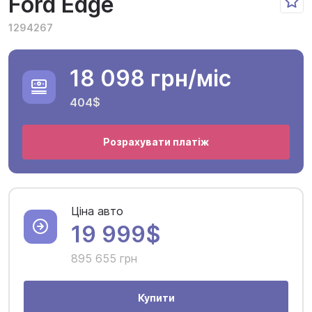
Ford Edge
1294267
18 098 грн
/міс
404$
Розрахувати платіж
Ціна авто
19 999$
895 655 грн
Купити