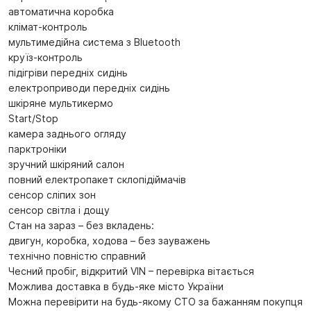
автоматична коробка
клімат-контроль
мультимедійна система з Bluetooth
круїз-контроль
підігріви передніх сидінь
електроприводи передніх сидінь
шкіряне мультикермо
Start/Stop
камера заднього огляду
парктроніки
зручний шкіряний салон
повний електропакет склопідіймачів
сенсор сліпих зон
сенсор світла і дощу
Стан на зараз – без вкладень:
двигун, коробка, ходова – без зауважень
технічно повністю справний
Чесний пробіг, відкритий VIN – перевірка вітається
Можлива доставка в будь-яке місто України
Можна перевірити на будь-якому СТО за бажанням покупця