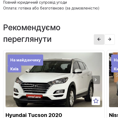
Повний юридичний супровід угоди
Оплата: готівка або безготівково (за домовленістю)
Рекомендуємо
переглянути
На майданчику
Н
Київ
Ки
Hyundai Tucson 2020
Nis