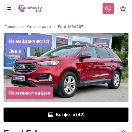
Ford 1294267
Головна
Каталог авто
На майданчику (d)
Львів
Переглянути відео
Всі фото (
42
)