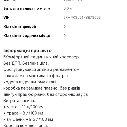
Витрата палива по місту
0.0 л
VIN
2FMPK3J91KBB73563
Кількість дверей
0
Кількість сидячих місць
0
Інформація про авто
*Комфортний та динамічний кросовер.
Без ДТП. Безпека ціла.
Обслуговувався згідно з регламентом:
свіжа заміна мастила та фільтрів
ходова в ідеальному стані
коробка перемикає плавно, без ривків
двигун працює рівно, без сторонніх звуків
Витрата палива:
• місто – 11 л/100 км
• траса – 8 л/100 км
• змішаний – 9.5 л/100 км
Хороша комплектація: