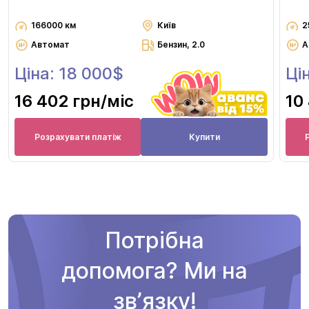
166000 км
Київ
2
Автомат
Бензин, 2.0
А
Ціна: 18 000$
Ці
16 402 грн
/міс
10
Розрахувати платіж
Купити
Потрібна
допомога? Ми на
звʼязку!