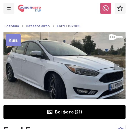
Ford 1137905
Головна
Каталог авто
Київ
Всі фото (
21
)