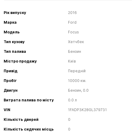
Рік випуску
2016
Марка
Ford
Модель
Focus
Тип кузову
Хетчбек
Тип палива
Бензин
Містро продажу
Київ
Привід
Передній
Пробіг
10000 км.
Двигун
Бензин, 0.0
Витрата палива по місту
0.0 л
VIN
1FADP3K28GL379731
Кількість дверей
0
Кількість сидячих місць
0