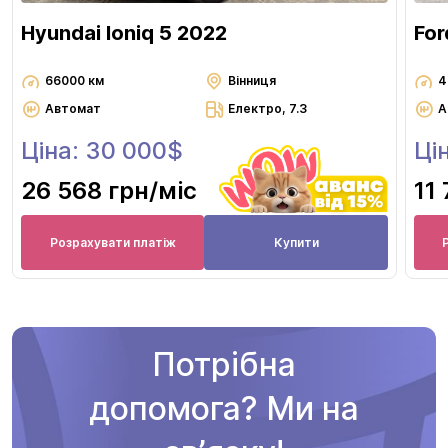
Hyundai Ioniq 5 2022
For
66000 км
Вінниця
4
Автомат
Електро, 7.3
А
Ціна: 30 000$
Ці
26 568 грн
/міс
11
Розрахувати платіж
Купити
Потрібна
допомога? Ми на