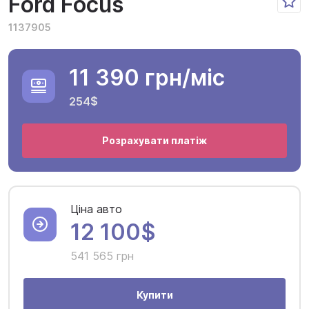
Ford Focus
1137905
11 390 грн
/міс
254$
Розрахувати платіж
Ціна авто
12 100$
541 565 грн
Купити