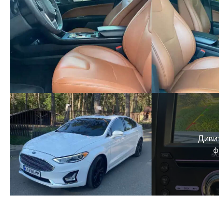
Дивит
ф