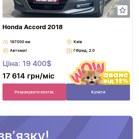
Honda Accord 2018
187000 км
Київ
Автомат
Гібрид, 2.0
Ціна: 19 400$
17 614 грн
/міс
Розрахувати платіж
Купити
вʼязку!