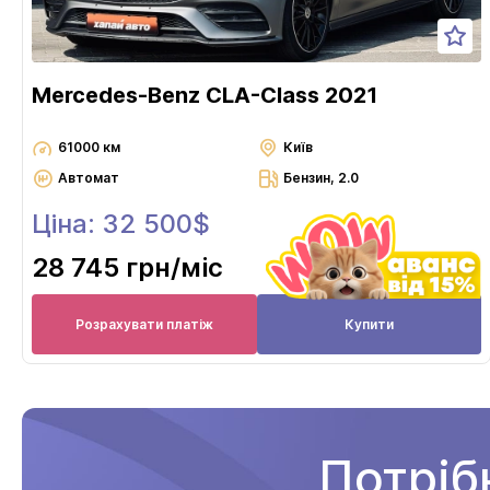
Mercedes-Benz CLA-Class 2021
61000 км
Київ
Автомат
Бензин, 2.0
Ціна: 32 500$
28 745 грн
/міс
Розрахувати платіж
Купити
Потріб