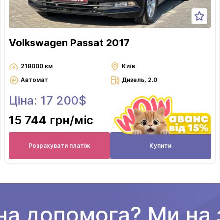
Volkswagen Passat 2017
218000 км
Київ
Автомат
Дизель, 2.0
Ціна: 17 200$
15 744 грн
/міс
Розрахувати платіж
Купити
на допомога? Ми на з