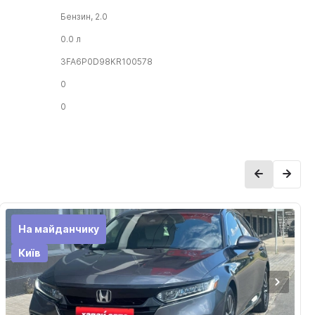
Бензин, 2.0
0.0 л
3FA6P0D98KR100578
0
0
На майданчику
Київ