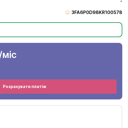
-
3FA6P0D98KR100578
/міс
Розрахувати платіж