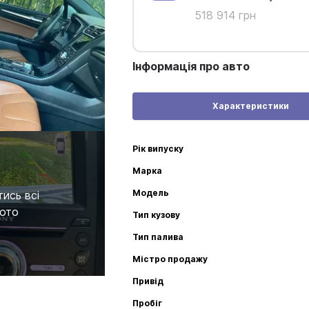
518 914 грн
Інформація про авто
Характеристики
Рік випуску
Марка
Модель
ись всі
ото
Тип кузову
Тип палива
Містро продажу
Привід
Пробіг