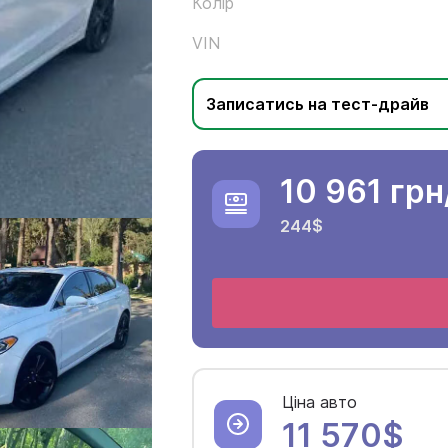
Колір
VIN
Записатись на тест-драйв
10 961 грн
244$
Ціна авто
11 570$