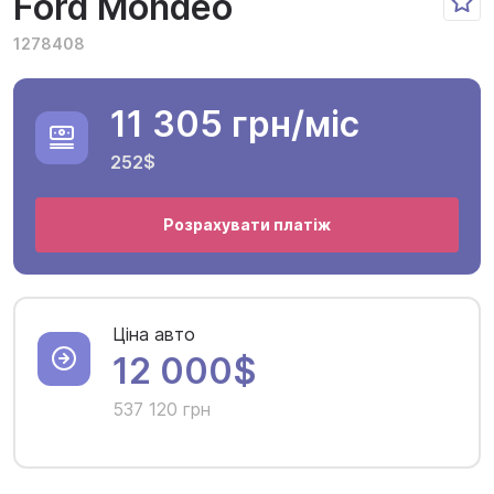
Ford Mondeo
1278408
11 305 грн
/міс
252$
Розрахувати платіж
Ціна авто
12 000$
537 120 грн