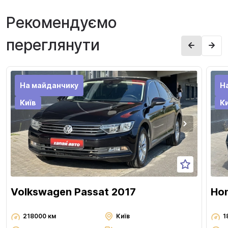
Рекомендуємо
переглянути
На майданчику
Н
Київ
Ки
Volkswagen Passat 2017
Hon
218000 км
Київ
1