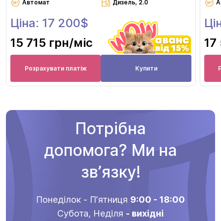
Автомат
Дизель, 2.0
А
Ціна: 17 200$
Ці
15 715 грн
/міс
17
Розрахувати платіж
Купити
Потрібна
допомога? Ми на
звʼязку!
Понеділок - Пʼятниця
9:00 - 18:00
Субота, Неділя
- вихідні