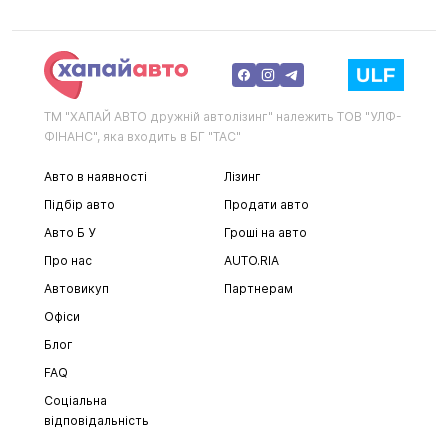
ТМ "ХАПАЙ АВТО дружній автолізинг" належить ТОВ "УЛФ-
ФІНАНС", яка входить в БГ "ТАС"
Авто в наявності
Лізинг
Підбір авто
Продати авто
Авто Б У
Гроші на авто
Про нас
AUTO.RIA
Автовикуп
Партнерам
Офіси
Блог
FAQ
Соціальна
відповідальність