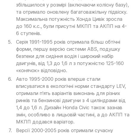
збільшилося у розмірі (включаючи колісну базу),
та отримало оновлену багатоважільну підвіску.
Максимальна потужність Хонда Цивік зросла
до 160 к.с., були присутні МКПП та АКПП на 4-
6 ступенів.
Серія 1991-1995 років отримала більш обтічні
форми, першу версію системи ABS, подушку
безпеки для сидіння водія і широкий набір
двигунів, від 1,3 до 1,6 л з потужністю 125-160
«конячок» відповідно.
Авто 1995-2000 років вперше стали
вписуватися в екологічні норми стандарту LEV,
отримали п'ять варіантів виконань для різних
ринків та бензинові двигуни з 4 циліндрами від
1,4 до 1,6 л. Дизайн Honda Civic також зазнав
змін, особливо в лицьовій частині, а до АКПП та
МКПП додався варіатор.
Версії 2000-2005 років отримали сучасну