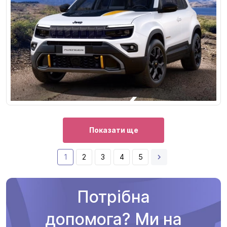
Показати ще
1
2
3
4
5
Потрібна
допомога? Ми на