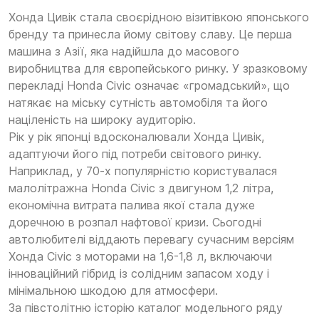
Хонда Цивік стала своєрідною візитівкою японського
бренду та принесла йому світову славу. Це перша
машина з Азії, яка надійшла до масового
виробництва для європейського ринку. У зразковому
перекладі Honda Civic означає «громадський», що
натякає на міську сутність автомобіля та його
націленість на широку аудиторію.
Рік у рік японці вдосконалювали Хонда Цивік,
адаптуючи його під потреби світового ринку.
Наприклад, у 70-х популярністю користувалася
малолітражна Honda Civic з двигуном 1,2 літра,
економічна витрата палива якої стала дуже
доречною в розпал нафтової кризи. Сьогодні
автолюбителі віддають перевагу сучасним версіям
Хонда Civic з моторами на 1,6-1,8 л, включаючи
інноваційний гібрид із солідним запасом ходу і
мінімальною шкодою для атмосфери.
За півстолітню історію каталог модельного ряду