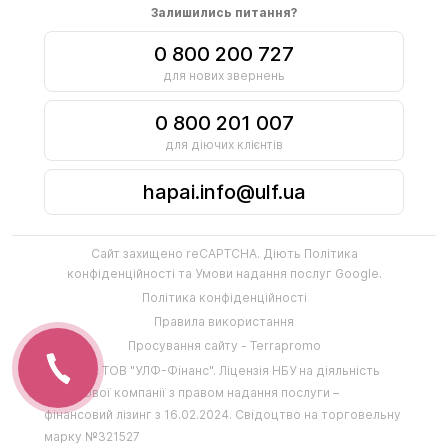
Залишились питання?
0 800 200 727
для нових звернень
0 800 201 007
для діючих клієнтів
hapai.info@ulf.ua
Сайт захищено reCAPTCHA. Діють
Політика
конфіденційності
та
Умови надання послуг
Google.
Політика конфіденційності
Правила використання
Просування сайту - Terrapromo
Фінансує
ТОВ "УЛФ-Фінанс"
.
Ліцензія НБУ на діяльність
фінансової компанії з правом надання послуги –
фінансовий лізинг з 16.02.2024
.
Свідоцтво на торговельну
марку №321527