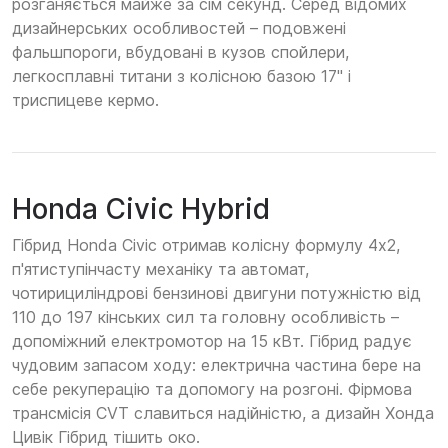
розганяється майже за сім секунд. Серед відомих
дизайнерських особливостей – подовжені
фальшпороги, вбудовані в кузов спойлери,
легкосплавні титани з колісною базою 17" і
триспицеве кермо.
Honda Civic Hybrid
Гібрид Honda Civic отримав колісну формулу 4х2,
п'ятиступінчасту механіку та автомат,
чотирициліндрові бензинові двигуни потужністю від
110 до 197 кінських сил та головну особливість –
допоміжний електромотор на 15 кВт. Гібрид радує
чудовим запасом ходу: електрична частина бере на
себе рекуперацію та допомогу на розгоні. Фірмова
трансмісія CVT славиться надійністю, а дизайн Хонда
Цивік Гібрид тішить око.