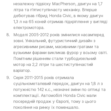
незалежну підвіску MacPherson, двигун на 1,7
літра та п'ятиступінчасту механіку. Вперше
дебютував гібрид Honda Civic, в якому двигун
1,3 л на 65 коней отримав підкріплення у вигляді
електромотора.
Моделі 2005-2012 років змінилися насамперед
зовні. Унікальний, футуристичний дизайн з
агресивними рисами, масивними гратами та
вузькими фарами викликав фурор у всьому світі.
Помітним рішенням стали турбодизельний
мотор на 2,2 літри та шестиступінчастий
варіатор.
Серія 2011-2015 років отримала
суцільнометалевий передок, двигун на 1,8 л з
потужністю 142 к.с., незначні зміни по оптиці та
комплектації. Автомобілі Honda Civic мали
посередній продаж у Європі, тому з цього
покоління на ринку їх поменшало.