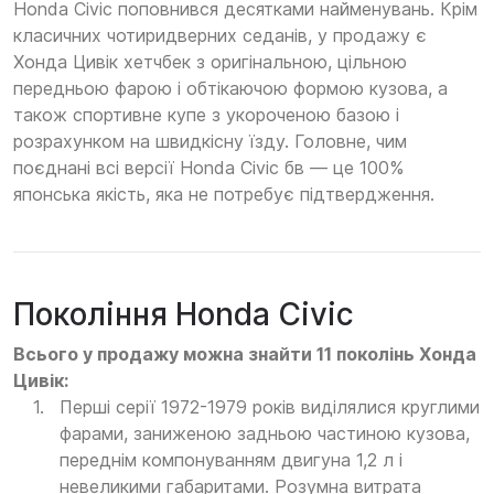
Honda Civic поповнився десятками найменувань. Крім
класичних чотиридверних седанів, у продажу є
Хонда Цивік хетчбек з оригінальною, цільною
передньою фарою і обтікаючою формою кузова, а
також спортивне купе з укороченою базою і
розрахунком на швидкісну їзду. Головне, чим
поєднані всі версії Honda Civic бв — це 100%
японська якість, яка не потребує підтвердження.
Покоління Honda Civic
Всього у продажу можна знайти 11 поколінь Хонда
Цивік:
Перші серії 1972-1979 років виділялися круглими
фарами, заниженою задньою частиною кузова,
переднім компонуванням двигуна 1,2 л і
невеликими габаритами. Розумна витрата