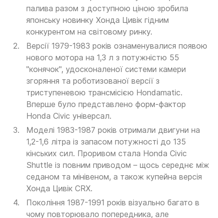
палива разом з доступною ціною зробила
японську новинку Хонда Цивік гідним
конкурентом на світовому ринку.
Версії 1979-1983 років ознаменувалися появою
нового мотора на 1,3 л з потужністю 55
"конячок", удосконаленої системи камери
згоряння та роботизованої версії з
триступеневою трансмісією Hondamatic.
Вперше було представлено форм-фактор
Honda Civic універсал.
Моделі 1983-1987 років отримали двигуни на
1,2-1,6 літра із запасом потужності до 135
кінських сил. Проривом стала Honda Civic
Shuttle із повним приводом – щось середнє між
седаном та мінівеном, а також купейна версія
Хонда Цивік CRX.
Покоління 1987-1991 років візуально багато в
чому повторювало попередника, але