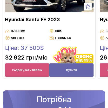
Hyundai Santa FE 2023
Hyu
37000 км
Київ
6
Автомат
Гібрид, 1.6
А
Ціна: 37 500$
Ці
32 922 грн
/міс
26
Розрахувати платіж
Купити
Потрібна