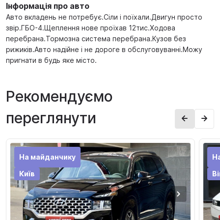
Інформація про авто
Авто вкладень не потребує.Сіли і поїхали.Двигун просто
звір.ГБО-4.Щеплення нове проїхав 12тис.Ходова
перебрана.Тормозна система перебрана.Кузов без
рижиків.Авто надійне і не дороге в обслуговуванні.Можу
пригнати в будь яке місто.
Рекомендуємо
переглянути
На майданчику
Н
Київ
В