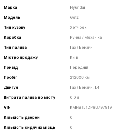
Марка
Hyundai
Модель
Getz
Тип кузову
Хетчбек
Коробка
Ручна / Механіка
Тип палива
Газ / Бензин
Містро продажу
Київ
Привід
Передній
Пробіг
212000 км.
Двигун
Газ / Бензин, 1.4
Витрата палива по місту
0.0 л
VIN
KMHBT51DP8U797819
Кількість дверей
0
Кількість сидячих місць
0