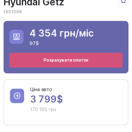
Hyundai Getz
1851098
4 354 грн
/міс
97$
Розрахувати платіж
Ціна авто
3 799$
170 195 грн