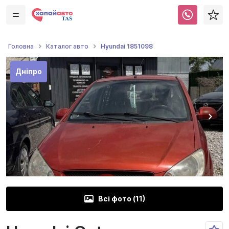
Hyundai 1851098
Головна
Каталог авто
Дніпро
Всі фото (
11
)