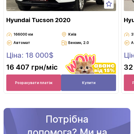
Hyundai Tucson 2020
Hyu
166000 км
Київ
3
Автомат
Бензин, 2.0
А
Ціна: 18 000$
Ці
16 407 грн
/міс
32
Розрахувати платіж
Купити
Потрібна
допомога? Ми на