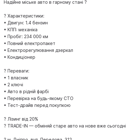
Надійне міське авто в гарному стані ?
? Характеристики:
• Двигун: 1.4 бензин
• КПП: механіка
• Пробіг: 234 000 км
• Повний електропакет
• Електрорегулювання дзеркал
• Кондиціонер
? Переваги:
• 1 власник
• 2 ключі
• Авто в рідній фарбі
• Перевірка на будь-якому СТО
• Тест-драйв перед покупкою
? Лізинг від 20%
? TRADE-IN — обміняй старе авто на нове вже сьогодні
? м. Дніпро, вул. Передова, 312