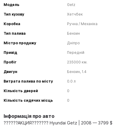
Модель
Getz
Тип кузову
Хетчбек
Коробка
Ручна / Механіка
Тип палива
Бензин
Містро продажу
Дніпро
Привід
Передній
Пробіг
235000 км.
Двигун
Бензин, 1.4
Витрата палива по місту
0.0 л
Кількість дверей
0
Кількість сидячих місць
0
Інформація про авто
??????АКЦИЯ??????? Hyundai Getz | 2008 — 3799 $