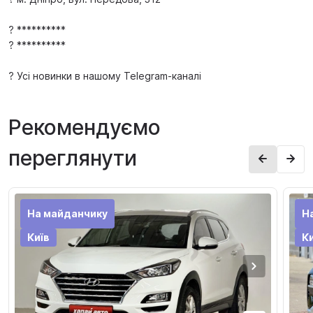
? **********
? **********
? Усі новинки в нашому Telegram-каналі
Рекомендуємо
переглянути
На майданчику
Н
Київ
Ки